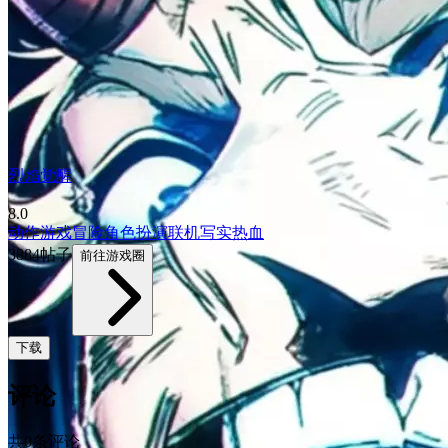
烈焰觉醒
8.0
动作游戏
冒险
角色扮演
联机
写实
热血
3884帖子
前往游戏圈
下载
评论
共0条评论