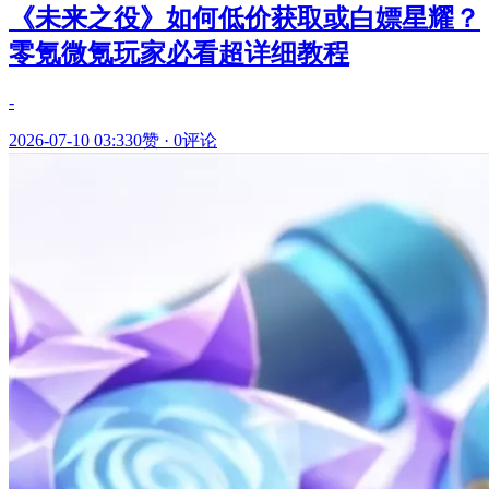
《未来之役》如何低价获取或白嫖星耀？
零氪微氪玩家必看超详细教程
-
2026-07-10 03:33
0赞
·
0评论