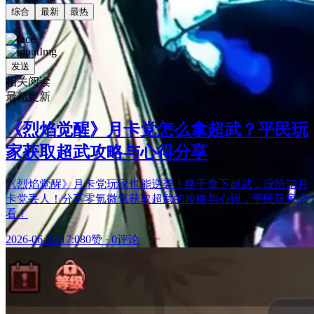
综合
最新
最热
发送
相关阅读
最新更新
《烈焰觉醒》月卡党怎么拿超武？平民玩
家获取超武攻略与心得分享
《烈焰觉醒》月卡党玩家也能逆袭！终于拿下超武，没给咱月
卡党丢人！分享零氪微氪获取超武的攻略与心得，平民玩家必
看！
2026-06-23 17:08
0赞
·
0评论