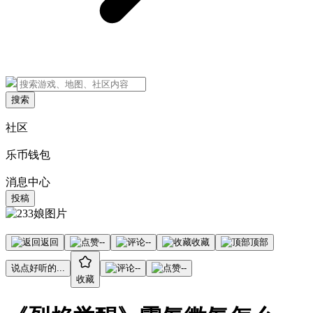
搜索
社区
乐币钱包
消息中心
投稿
返回
--
--
收藏
顶部
说点好听的...
--
--
收藏