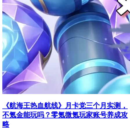
《航海王热血航线》月卡党三个月实测，
不氪金能玩吗？零氪微氪玩家账号养成攻
略