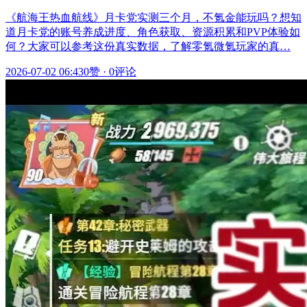
《航海王热血航线》月卡党实测三个月，不氪金能玩吗？想知
道月卡党的账号养成进度、角色获取、资源积累和PVP体验如
何？大家可以参考这份真实数据，了解零氪微氪玩家的真…
2026-07-02 06:43
0赞
·
0评论