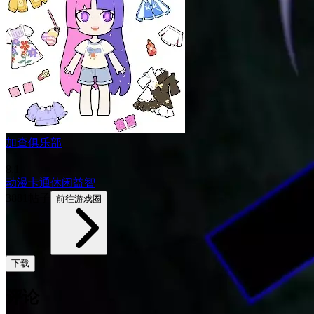
加查俱乐部
8.1
动漫
卡通
休闲益智
3881帖子
前往游戏圈
下载
评论