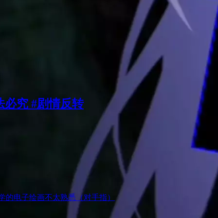
法必究 #剧情反转
考大捷 才学的电子绘画不太熟悉（对手指）