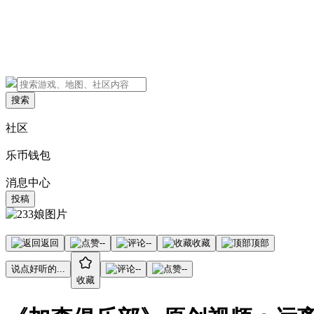
搜索
社区
乐币钱包
消息中心
投稿
返回
--
--
收藏
顶部
说点好听的...
--
--
收藏