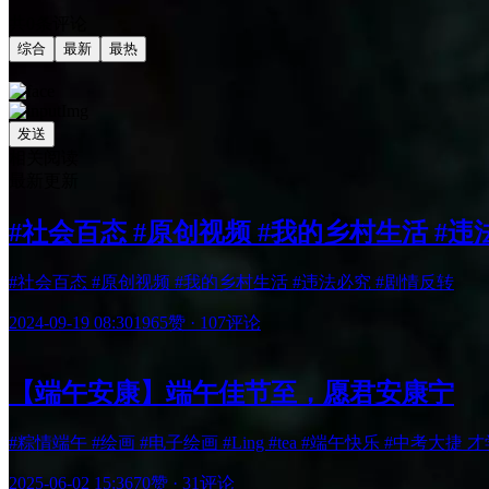
共0条评论
综合
最新
最热
发送
相关阅读
最新更新
#社会百态 #原创视频 #我的乡村生活 #违
#社会百态 #原创视频 #我的乡村生活 #违法必究 #剧情反转
2024-09-19 08:30
1965赞
·
107评论
【端午安康】端午佳节至，愿君安康宁
#粽情端午 #绘画 #电子绘画 #Ling #tea #端午快乐 #中
2025-06-02 15:36
70赞
·
31评论