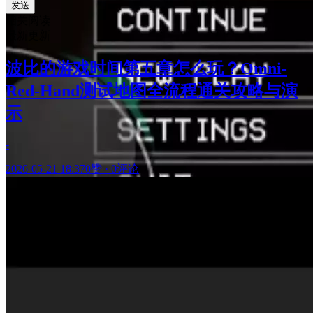
发送
相关阅读
最新更新
波比的游戏时间第五章怎么玩？Omni-
Red-Hand测试地图全流程通关攻略与演
示
-
2026-05-21 18:37
0赞
·
0评论