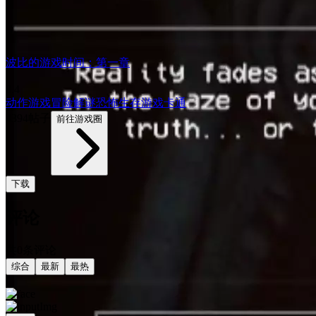
波比的游戏时间：第一章
8.4
动作游戏
冒险
解谜
恐怖
生存游戏
卡通
4394帖子
前往游戏圈
下载
评论
共0条评论
综合
最新
最热