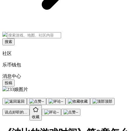
搜索
社区
乐币钱包
消息中心
投稿
返回
--
--
收藏
顶部
说点好听的...
--
--
收藏