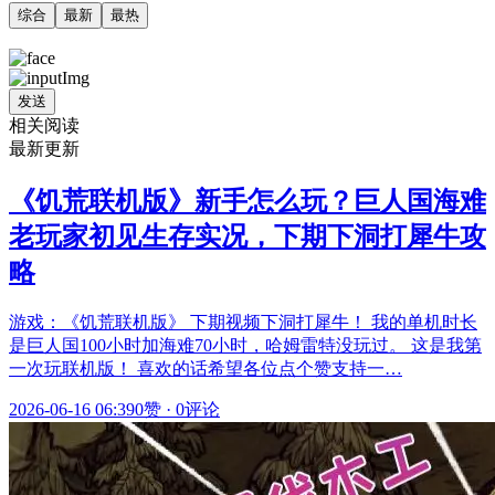
综合
最新
最热
发送
相关阅读
最新更新
《饥荒联机版》新手怎么玩？巨人国海难
老玩家初见生存实况，下期下洞打犀牛攻
略
游戏：《饥荒联机版》 下期视频下洞打犀牛！ 我的单机时长
是巨人国100小时加海难70小时，哈姆雷特没玩过。 这是我第
一次玩联机版！ 喜欢的话希望各位点个赞支持一…
2026-06-16 06:39
0赞
·
0评论