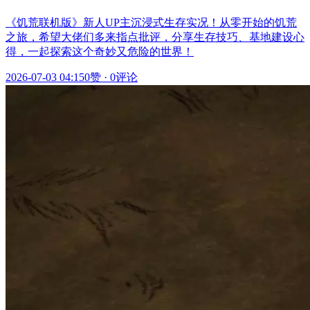
《饥荒联机版》新人UP主沉浸式生存实况！从零开始的饥荒
之旅，希望大佬们多来指点批评，分享生存技巧、基地建设心
得，一起探索这个奇妙又危险的世界！
2026-07-03 04:15
0赞
·
0评论