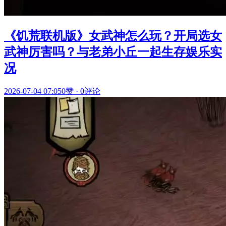
《饥荒联机版》女武神怎么玩？开局选女
武神厉害吗？与老弟小丘一起生存娱乐实
况
2026-07-04 07:05
0赞
·
0评论