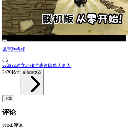
饥荒联机版
8.5
云游戏
独立
动作游戏
冒险
单人
多人
2430帖子
前往游戏圈
下载
评论
共0条评论