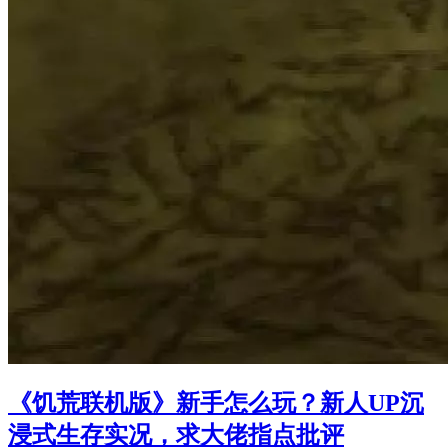
《饥荒联机版》新手怎么玩？新人UP沉
浸式生存实况，求大佬指点批评