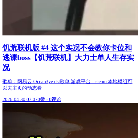
饥荒联机版 #4 这个实况不会教你卡位和
逃课boss【饥荒联机】大力士单人生存实
况
歌单：网易云 Ocean3ye dst歌单 游戏平台：steam 本地模组可
以去主页的动态看
2026-04-30 07:07
0赞
·
0评论