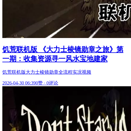
饥荒联机版 《大力士棱镜勋章之旅》第
一期：收集资源寻一风水宝地建家
饥荒联机版大力士棱镜勋章全流程实况视频
2026-04-30 06:39
0赞
·
0评论