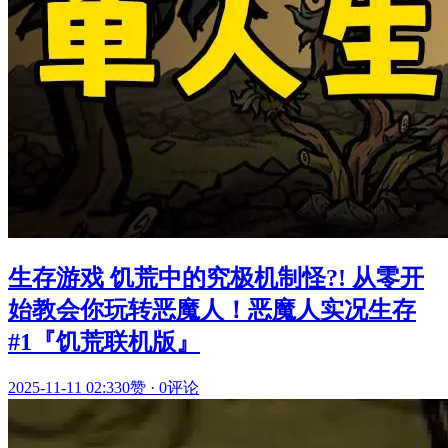
生存游戏 饥荒中的究极机制怪?! 从零开
始教会你玩转恶魔人！恶魔人实况生存
#1『饥荒联机版』
2025-11-11 02:33
0赞
·
0评论