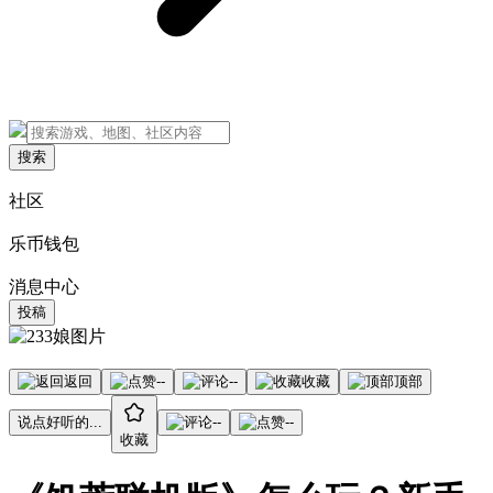
搜索
社区
乐币钱包
消息中心
投稿
返回
--
--
收藏
顶部
说点好听的...
--
--
收藏