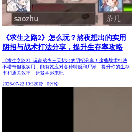
《求生之路2》怎么玩？熬夜想出的实用
阴招与战术打法分享，提升生存率攻略
《求生之路2》玩家熬夜三天想出的阴招分享！这些战术打法
不猎奇但很实用，能有效应对各种特感和尸潮，提升你的生存
率和通关效率，赶紧学起来吧！
2026-07-22 19:32
0赞
·
0评论