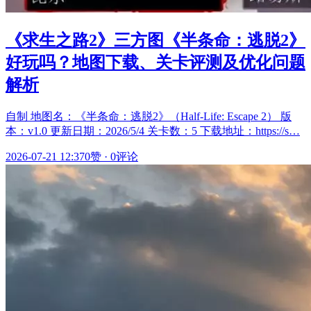
《求生之路2》三方图《半条命：逃脱2》
好玩吗？地图下载、关卡评测及优化问题
解析
自制 地图名：《半条命：逃脱2》（Half-Life: Escape 2） 版
本：v1.0 更新日期：2026/5/4 关卡数：5 下载地址：https://s…
2026-07-21 12:37
0赞
·
0评论