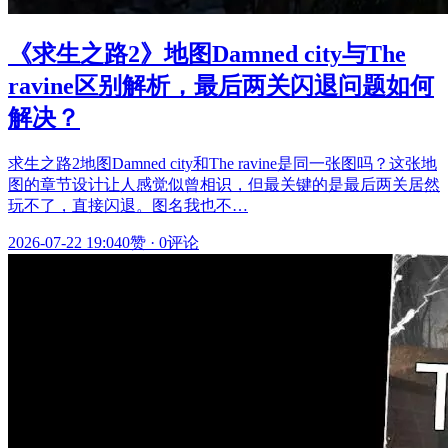
《求生之路2》地图Damned city与The
ravine区别解析，最后两关闪退问题如何
解决？
求生之路2地图Damned city和The ravine是同一张图吗？这张地
图的章节设计让人感觉似曾相识，但最关键的是最后两关居然
玩不了，直接闪退。图名我也不…
2026-07-22 19:04
0赞
·
0评论