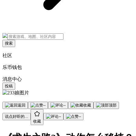
搜索
社区
乐币钱包
消息中心
投稿
返回
--
--
收藏
顶部
说点好听的...
--
--
收藏