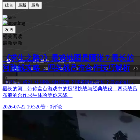
综合
最新
最热
发送
相关阅读
最新更新
《求生之路2》最难地图是哪张？最长的
河路线攻略，四英战吕布合作技巧解析
《求生之路2》中哪张地图最难？哪条路线最长？最高的山，
最长的河，带你盘点游戏中的极限挑战与经典战役，四英战吕
布般的合作求生体验等你来战！
2026-07-22 19:32
0赞
·
0评论