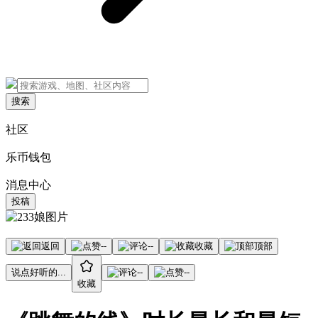
搜索
社区
乐币钱包
消息中心
投稿
返回
--
--
收藏
顶部
说点好听的...
--
--
收藏