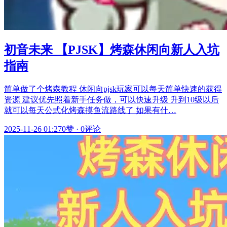
初音未来 【PJSK】烤森休闲向新人入坑
指南
简单做了个烤森教程 休闲向pjsk玩家可以每天简单快速的获得
资源 建议优先照着新手任务做，可以快速升级 升到10级以后
就可以每天公式化烤森摸鱼流路线了 如果有什…
2025-11-26 01:27
0赞
·
0评论