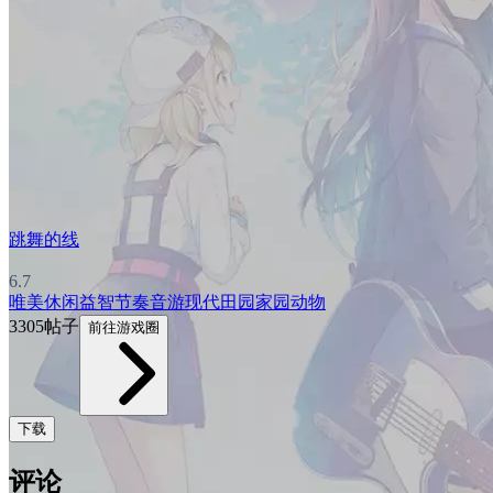
跳舞的线
6.7
唯美
休闲益智
节奏音游
现代
田园家园
动物
3305帖子
前往游戏圈
下载
评论