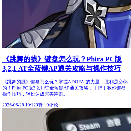
《跳舞的线》键盘怎么玩？Phira PC版
3,2,1 AT全蓝键AP通关攻略与操作技巧
《跳舞的线》键盘怎么玩？掌握ADOFAI的力量，胜利是必然
的！Phira PC版3,2,1 AT全蓝键AP通关攻略，手把手教你键盘
操作技巧，轻松达成完美连击。
2026-06-28 19:12
0赞
·
0评论