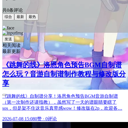
共0条评论
综合
最新
最热
发送
相关阅读
最新更新
《跳舞的线》洛恩角色预告BGM自制谱
怎么玩？音游自制谱制作教程与修改版分
享
《跳舞的线》自制谱分享！洛恩角色预告BGM音游自制谱
（第一次制作还请指教），虽然写了一天的谱眼睛要瞎了
sos，但是架不住这音乐真带感wow！修改版在2p，欢迎各…
2026-07-08 15:08
0赞
·
0评论