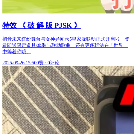
特效 《 破 解 版 PJSK 》
初音未来缤纷舞台与女神异闻录5皇家版联动正式开启啦，登
录即送限定道具/套装与联动歌曲，还有更多玩法在「世界」
中等着你哦。
2025-09-26 15:50
0赞
·
0评论