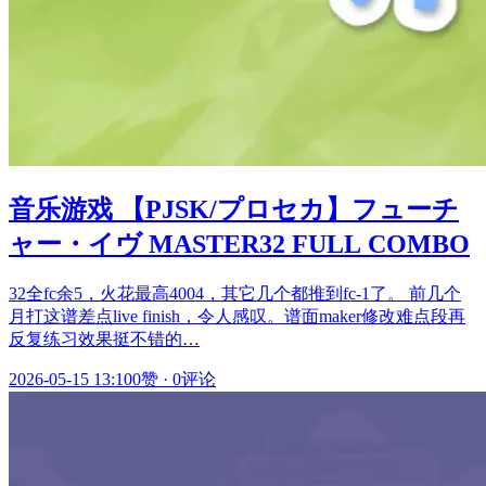
音乐游戏 【PJSK/プロセカ】フューチ
ャー・イヴ MASTER32 FULL COMBO
32全fc余5，火花最高4004，其它几个都推到fc-1了。 前几个
月打这谱差点live finish，令人感叹。谱面maker修改难点段再
反复练习效果挺不错的…
2026-05-15 13:10
0赞
·
0评论