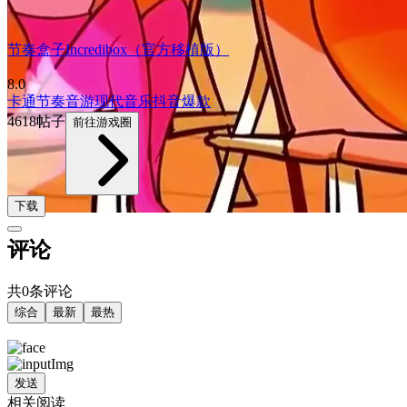
节奏盒子Incredibox（官方移植版）
8.0
卡通
节奏音游
现代
音乐
抖音爆款
4618帖子
前往游戏圈
下载
评论
共0条评论
综合
最新
最热
发送
相关阅读