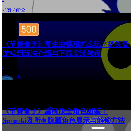
21赞
·
4评论
《节奏盒子》寄生虫模组怎么玩？搞笑音
游模组玩法介绍与下载安装教程
-
7赞
·
1评论
《节奏盒子》重制版全角色图鉴：
Sprunki及所有隐藏角色展示与解锁方法