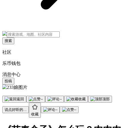
搜索
社区
乐币钱包
消息中心
投稿
返回
--
--
收藏
顶部
说点好听的...
--
--
收藏