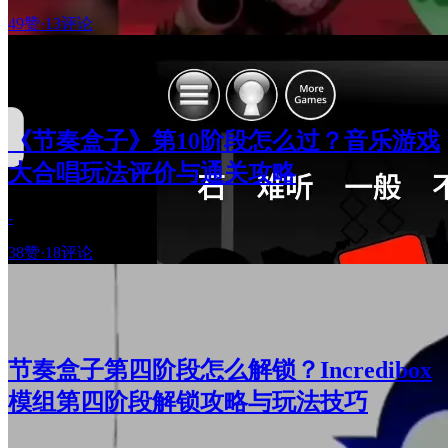
49赞
·
13评论
《节奏盒子》第10阶段怎么过？音乐游戏
大合唱玩法评价与通关攻略
-
38赞
·
18评论
节奏盒子第四阶段怎么解锁？Incredibox
模组第四阶段解锁攻略与玩法技巧
-