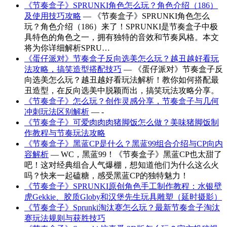
《节奏盒子》SPRUNKI角色怎么玩？角色介绍（186）
及使用技巧攻略
— 《节奏盒子》SPRUNKI角色怎么
玩？角色介绍（186）来了！SPRUNKI是节奏盒子中极
具特色的角色之一，拥有独特的音效和节奏风格。本文
将为你详细解析SPRU…
《蛋仔派对》节奏盒子反向选美怎么玩？越丑越好看玩
法攻略，搞笑造型搭配技巧
— 《蛋仔派对》节奏盒子反
向选美怎么玩？越丑越好看玩法解析！教你如何搭配最
丑造型，在反向选美中脱颖而出，搞笑玩法攻略分享。
《节奏盒子》怎么玩？创作灵感分享，节奏盒子与几何
冲刺玩法区别解析
— -
《节奏盒子》可爱肉肉肉猪脚饭怎么做？美味猪脚饭制
作教程与节奏玩法攻略
《节奏盒子》黑蓝CP是什么？黑蓝99组合介绍与CP向内
容解析
— WC，黑蓝99！《节奏盒子》黑蓝CP也太甜了
吧！这对经典组合人气爆棚，想知道他们为什么这么火
吗？快来一起磕糖，感受黑蓝CP的独特魅力！
《节奏盒子》SPRUNKI原创角色手工制作教程：水银壁
虎Gekkie、胶质Globy和汉堡先生玩具雕塑（延时摄影）
《节奏盒子》Sprunki淘汰赛怎么玩？最新节奏盒子淘汰
赛玩法规则与获胜技巧