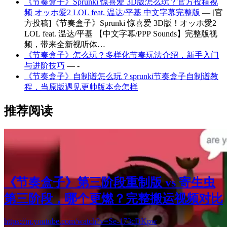
《节奏盒子》Sprunki 惊喜爱 3D版怎么玩？官方投稿视
频 オッホ愛2 LOL feat. 温达/平基 中文字幕完整版
— [官
方投稿]《节奏盒子》Sprunki 惊喜爱 3D版！オッホ愛2
LOL feat. 温达/平基 【中文字幕/PPP Sounds】完整版视
频，带来全新视听体…
《节奏盒子》怎么玩？多样化节奏玩法介绍，新手入门
与进阶技巧
— -
《节奏盒子》自制谱怎么玩？sprunki节奏盒子自制谱教
程，当原版遇见更帅版本会怎样
推荐阅读
《节奏盒子》第三阶段重制版 vs 寄生虫
第三阶段，哪个更燃？完整搬运视频对比
https://m.youtube.com/watch?v=Se-173cDKpw