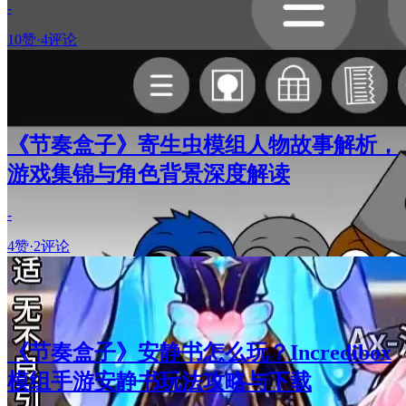
-
10赞
·
4评论
《节奏盒子》寄生虫模组人物故事解析，
游戏集锦与角色背景深度解读
-
4赞
·
2评论
《节奏盒子》安静书怎么玩？Incredibox
模组手游安静书玩法攻略与下载