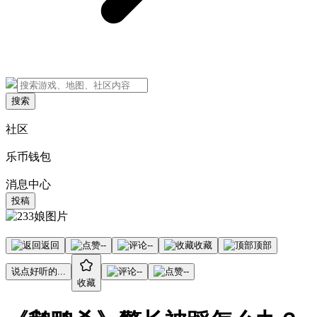
搜索
社区
乐币钱包
消息中心
投稿
返回
--
--
收藏
顶部
说点好听的...
--
--
收藏