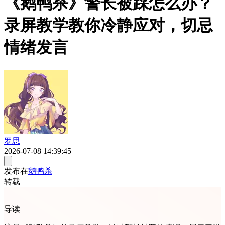
《鹅鸭杀》警长被踩怎么办？
录屏教学教你冷静应对，切忌
情绪发言
罗思
2026-07-08 14:39:45
发布在
鹅鸭杀
转载
导读