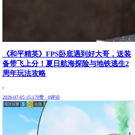
《和平精英》FPS卧底遇到好大哥，送装
备带飞上分！夏日航海探险与地铁逃生2
周年玩法攻略
-
2026-07-05 15:17
0赞
·
0评论