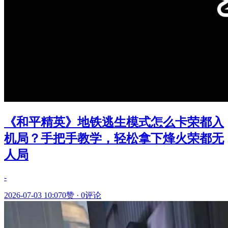
《和平精英》地铁逃生模式怎么卡荣都入
机局？手把手教学，轻松拿下烽火荣都无
人局
-
2026-07-03 10:07
0赞
·
0评论