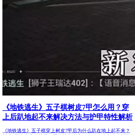
《地铁逃生》五子棋树皮7甲怎么用？穿
上后趴地起不来解决方法与护甲特性解析
《地铁逃生》五子棋穿上树皮7甲后为什么趴在地上起不来？