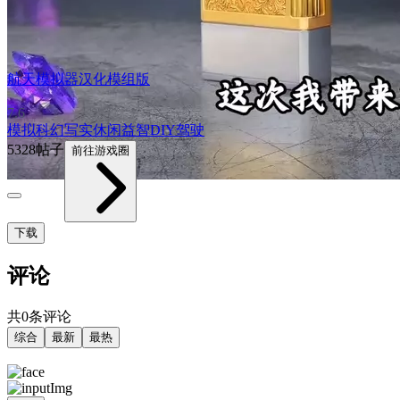
航天模拟器汉化模组版
7.6
模拟
科幻
写实
休闲益智
DIY
驾驶
5328帖子
前往游戏圈
下载
评论
共0条评论
综合
最新
最热