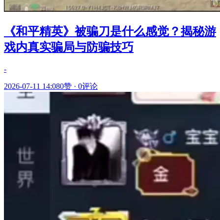
《和平精英》被骗刀是什么感觉？揭秘游
戏内真实骗局与防骗技巧
-
2026-07-11 14:08
0赞
·
0评论