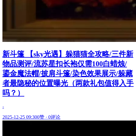
新斗篷 【sky光遇】躲猫猫全攻略/三件新
物品测评/流苏星扣长袍仅需100白蜡烛/
鎏金魔法帽/披肩斗篷/染色效果展示/躲藏
者最隐秘的位置曝光（两款礼包值得入手
吗？）
-
2025-12-25 09:30
0赞
·
0评论