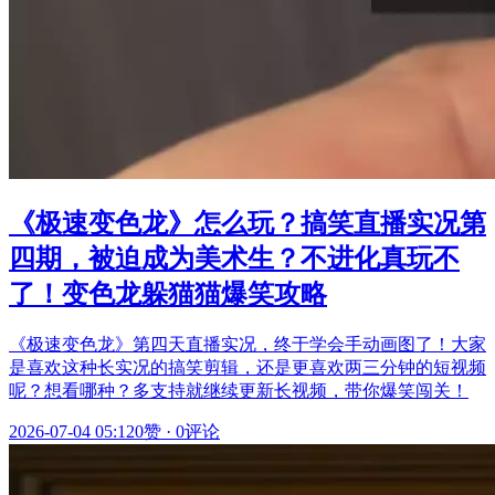
《极速变色龙》怎么玩？搞笑直播实况第
四期，被迫成为美术生？不进化真玩不
了！变色龙躲猫猫爆笑攻略
《极速变色龙》第四天直播实况，终于学会手动画图了！大家
是喜欢这种长实况的搞笑剪辑，还是更喜欢两三分钟的短视频
呢？想看哪种？多支持就继续更新长视频，带你爆笑闯关！
2026-07-04 05:12
0赞
·
0评论