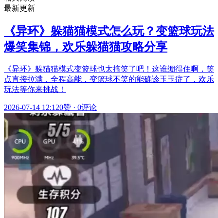
最新更新
《异环》躲猫猫模式怎么玩？变篮球玩法
爆笑集锦，欢乐躲猫猫攻略分享
《异环》躲猫猫模式变篮球也太搞笑了吧！这谁绷得住啊，笑
点直接拉满，全程高能，变篮球不笑的能确诊玉玉症了，欢乐
玩法等你来挑战！
2026-07-14 12:12
0赞
·
0评论