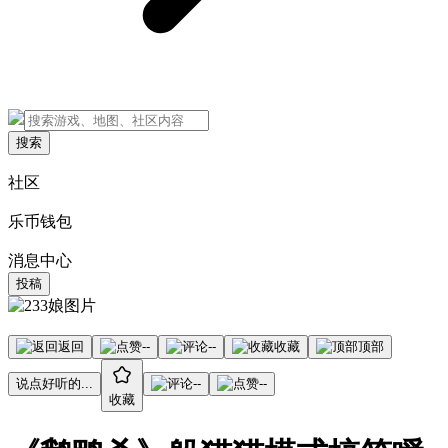
搜索
社区
乐币钱包
消息中心
投稿
返回
--
--
收藏
顶部
说点好听的...
--
--
收藏