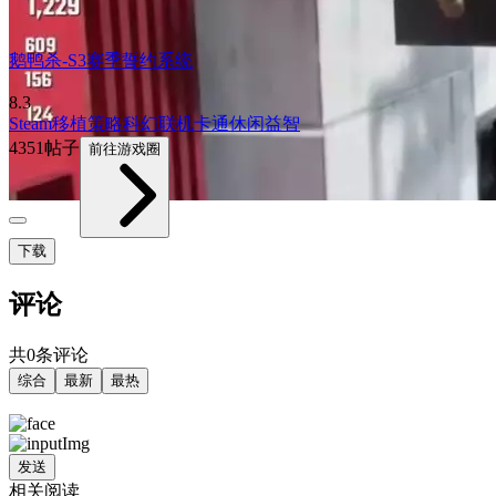
鹅鸭杀-S3赛季誓约系统
8.3
Steam移植
策略
科幻
联机
卡通
休闲益智
4351帖子
前往游戏圈
下载
评论
共0条评论
综合
最新
最热
发送
相关阅读