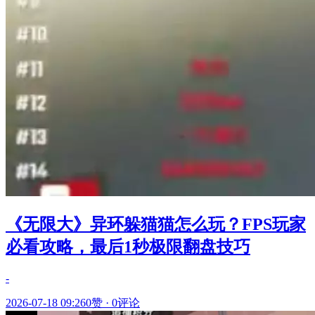
《无限大》异环躲猫猫怎么玩？FPS玩家
必看攻略，最后1秒极限翻盘技巧
-
2026-07-18 09:26
0赞
·
0评论