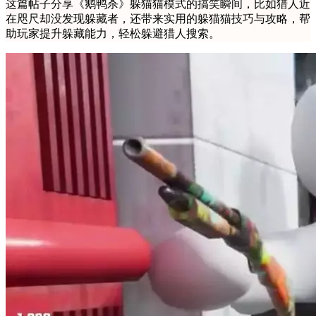
这篇帖子分享《鹅鸭杀》躲猫猫模式的搞笑瞬间，比如猎人近
在咫尺却没发现躲藏者，还带来实用的躲猫猫技巧与攻略，帮
助玩家提升躲藏能力，轻松躲避猎人搜索。