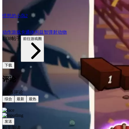
愤怒的小鸟2
7.7
动作游戏
卡通
休闲益智
弹射
动物
1338帖子
前往游戏圈
下载
评论
共0条评论
综合
最新
最热
发送
相关阅读