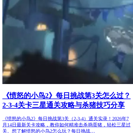
《愤怒的小鸟2》每日挑战第3关怎么过？
2-3-4关卡三星通关攻略与杀猪技巧分享
《愤怒的小鸟2》每日挑战第3关（2-3-4）通关实录！2026年7
月14日最新关卡攻略，教你如何精准击杀捣蛋猪，轻松三星过
关。想了解愤怒的小鸟2怎么玩？每日挑战…