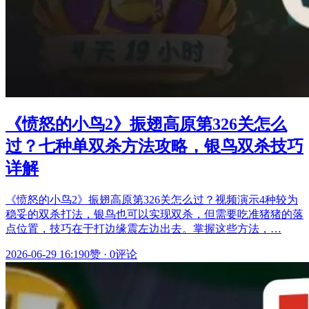
《愤怒的小鸟2》振翅高原第326关怎么
过？七种单双杀方法攻略，银鸟双杀技巧
详解
《愤怒的小鸟2》振翅高原第326关怎么过？视频演示4种较为
稳妥的双杀打法，银鸟也可以实现双杀，但需要吃准猪猪的落
点位置，技巧在于打边缘震左边出去。掌握这些方法，…
2026-06-29 16:19
0赞
·
0评论