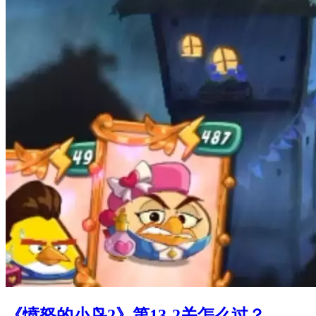
《愤怒的小鸟2》第13-2关怎么过？