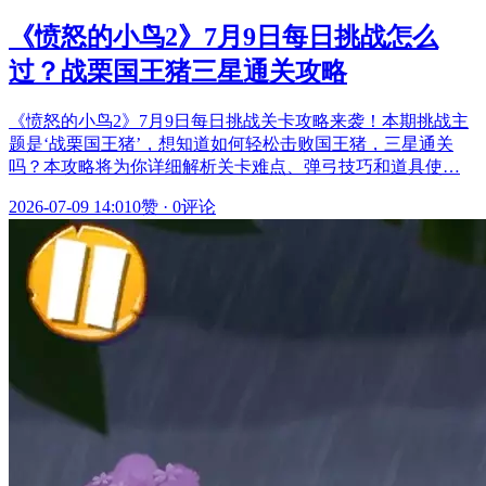
《愤怒的小鸟2》7月9日每日挑战怎么
过？战栗国王猪三星通关攻略
《愤怒的小鸟2》7月9日每日挑战关卡攻略来袭！本期挑战主
题是‘战栗国王猪’，想知道如何轻松击败国王猪，三星通关
吗？本攻略将为你详细解析关卡难点、弹弓技巧和道具使…
2026-07-09 14:01
0赞
·
0评论