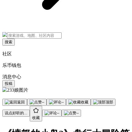
搜索
社区
乐币钱包
消息中心
投稿
返回
--
--
收藏
顶部
说点好听的...
--
--
收藏