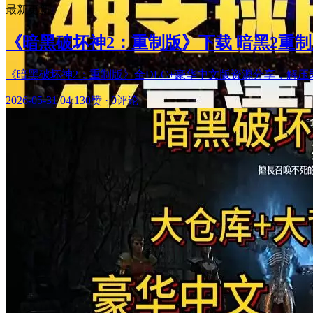
最新更新
《暗黑破坏神2：重制版》下载 暗黑2重制
《暗黑破坏神2：重制版》全DLC+豪华中文版资源分享，解压即玩！ 下载链接：h
2026-05-31 04:13
0赞
·
0评论