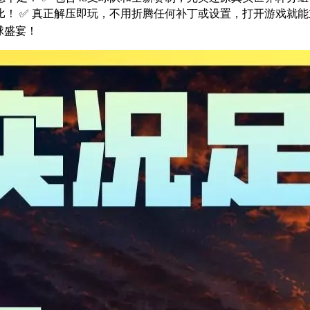
解压即玩，不用折腾任何补丁或设置，打开游戏就能立刻开踢，畅享足球乐趣
球盛宴！