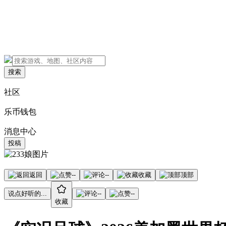
搜索
社区
乐币钱包
消息中心
投稿
返回
--
--
收藏
顶部
说点好听的...
--
--
收藏