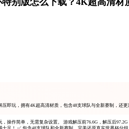
杯特别版怎么下载？4K超高清材
解压即玩，拥有4K超高清材质，包含48支球队与全新赛制，还更
G，解压后压缩包可以删除，节省硬盘空间。 ✅ 4K超高清材质，
足！ ✅ 包含48支球队和全新赛制，完美还原真实世界杯分组，