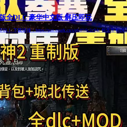
版全DLC 豪华中文版 解压即玩
ttps://pan.quark.cn/s/e6df10c2c94c 包含所有DL