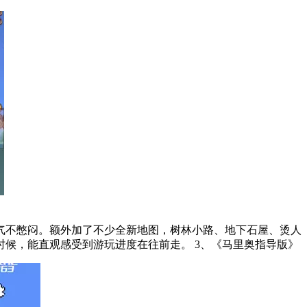
气不憋闷。额外加了不少全新地图，树林小路、地下石屋、烫人
的岩浆通路全都能逛。新增两类拾取物品，拿第一种能触发意外剧情，攒够第二种能提升能力，两个用处互不沾边，捡道具的时候，能直观感受到游玩进度在往前走。 3、《马里奥指导版》