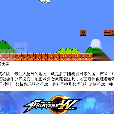
看大图
笑桥段。最让人意外的地方，就是多了随机冒出来的旁白声音，
基础操作分毫没变，地图犄角旮旯藏着道具，地面墙体也埋着看