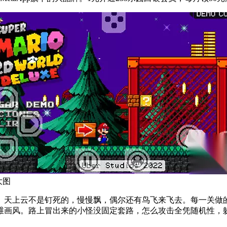
大图
。天上云不是钉死的，慢慢飘，偶尔还有鸟飞来飞去。每一关做
画风。路上冒出来的小怪没固定套路，怎么攻击全凭随机性，躲不