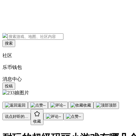
搜索
社区
乐币钱包
消息中心
投稿
返回
--
--
收藏
顶部
说点好听的...
--
--
收藏