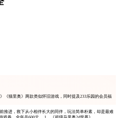
全
》《猫里奥》两款类似怀旧游戏，同时提及233乐园的会员福
往前推进，救下从小相伴长大的同伴，玩法简单朴素，却是最难
忘的童年消遣。另外233乐园是手游福利最好的游戏平台，它是MetaApp旗下的大品牌。1元开通233乐园白银会员，每月领50元游戏券，全年共600元。 1、《超级马里奥2d世界》