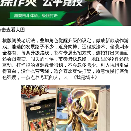
点击查看大图
横版闯关老玩法，叠加角色觉醒升级的设定，做成新款动作游
戏。能选的发展路子不少，近身肉搏、远程放法术、偷袭刺杀
全都有。每条升级路线，都有专属出招方式，连招打出来画面
还会跟着变。闯关的时候，节奏忽快忽慢，地图里的物件还能
互动。打怪掉的资源数量很稳，不会忽多忽少。刚入坑指引做
得直白，没什么弯弯绕，适合喜欢爽快打架，愿意慢慢打磨角
色强度，一点点养号玩的人。 3、《我是城主》