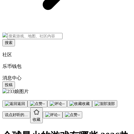
搜索
社区
乐币钱包
消息中心
投稿
返回
--
--
收藏
顶部
说点好听的...
--
--
收藏