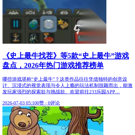
《史上最牛找茬》等5款“史上最牛”游戏
盘点，2026年热门游戏推荐榜单
哪些游戏堪称“史上最牛”？这类作品往往凭借独特的创意设
计、沉浸式的视觉表现与令人上瘾的玩法机制脱颖而出，能激
发玩家强烈的探索欲与挑战欲。欢迎前往233乐园APP…
2026-07-03 05:10
0赞
·
0评论