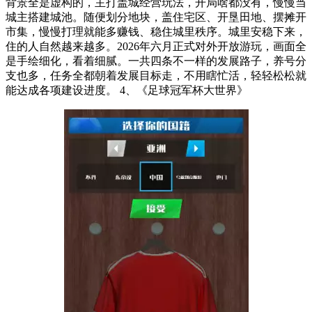
背景全是虚构的，主打盖城经营玩法，开局啥都没有，慢慢当
城主搭建城池。随便划分地块，盖住宅区、开垦田地、摆摊开
市集，慢慢打理就能多赚钱、稳住城里秩序。城里安稳下来，
住的人自然越来越多。2026年六月正式对外开放游玩，画面全
是手绘细化，看着细腻。一共四条不一样的发展路子，养号分
支也多，任务全都朝着发展目标走，不用瞎忙活，轻轻松松就
能达成各项建设进度。 4、《足球冠军杯大世界》