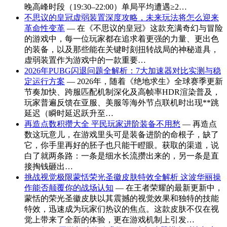
晚高峰时段（19:30–22:00）单局平均遭遇≥2…
不思议的皇冠虚弱装置深度攻略，未来玩法将怎么迎来
革命性变革
— 在《不思议的皇冠》这款充满奇幻与冒险
的游戏中，每一位玩家都在追求着更强的力量、更出色
的装备，以及那些能在关键时刻扭转战局的神秘道具，
虚弱装置作为游戏中的一款重要…
2026年PUBG闪退问题全解析：7大加速器对比实测与稳
定运行方案
— 2026年，随着《绝地求生》全球赛季更新
节奏加快、跨服匹配机制深化及高帧率HDR渲染普及，
玩家普遍反馈在亚服、美服等海外节点联机时出现**跳
延迟（瞬时延迟跃升至…
再造点数积攒大全 平民玩家进阶装备不用愁
— 再造点
数这玩意儿，在游戏里头可是装备进阶的命根子，缺了
它，你手里再好的胚子也只能干瞪眼。获取的渠道，说
白了就两条路：一条是细水长流攒出来的，另一条是直
接掏钱砸出…
挑战视觉极限蒙恬荣光圣徽皮肤特效全解析 这波华丽操
作能否颠覆你的战场认知
— 在王者荣耀的最新更新中，
蒙恬的荣光圣徽皮肤以其震撼的视觉效果和独特的技能
特效，迅速成为玩家们热议的焦点。这款皮肤不仅在视
觉上带来了全新的体验，更在游戏机制上引发…