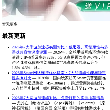
暂无更多
最新更新
2026年7大手游加速器实测对比：低延迟、高稳定性与多
游戏兼容性深度评测
— 2026年，全球手游网络环境持续
演进：IPv6普及率超82%，5G-A商用覆盖率达67%，但
跨区域游戏联机仍普遍面临**晚高峰丢包率跃升至
1.8%–4.3%、延…
2026年Steam网络连接优化指南：7大加速器性能与稳定
性实测对比
— 2026年，国内玩家访问Steam仍普遍面临
**晚高峰延迟跳变（45–180ms）、跨运营商路由绕转、
云存档同步超时、联机匹配失败率上升至12.7%–23.4%
…
2026年7大网游加速器对比：免费好用的实测推荐清单
— 尤其在《绝地求生》《Apex英雄》《Valorant》《原
神·国际服》《暗区突围·全球服》等强实时性游戏中，