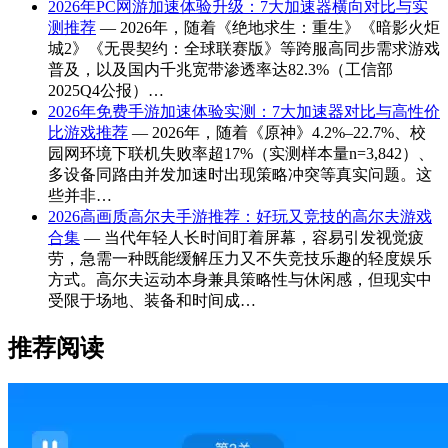
2026年PC网游加速体验升级：7大加速器横向对比与实
测推荐
— 2026年，随着《绝地求生：重生》《暗影火炬
城2》《无畏契约：全球联赛版》等跨服高同步需求游戏
普及，以及国内千兆宽带渗透率达82.3%（工信部
2025Q4公报）…
2026年免费手游加速体验实测：7大加速器对比与高性价
比游戏推荐
— 2026年，随着《原神》4.2%–22.7%、校
园网环境下联机失败率超17%（实测样本量n=3,842）、
多设备同路由并发加速时出现策略冲突等真实问题。这
些并非…
2026高画质高尔夫手游推荐：好玩又竞技的高尔夫游戏
合集
— 当代年轻人长时间盯着屏幕，容易引发视觉疲
劳，急需一种既能缓解压力又不失竞技乐趣的轻度娱乐
方式。高尔夫运动本身兼具策略性与休闲感，但现实中
受限于场地、装备和时间成…
推荐阅读