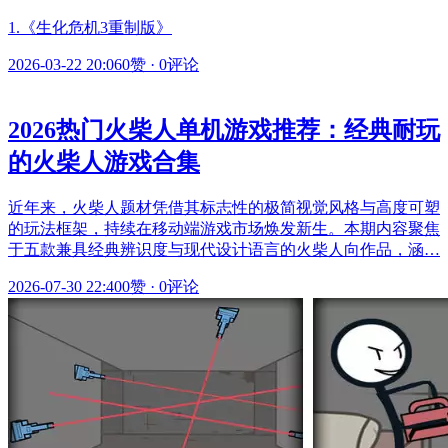
1.《生化危机3重制版》
2026-03-22 20:06
0赞
·
0评论
2026热门火柴人单机游戏推荐：经典耐玩
的火柴人游戏合集
近年来，火柴人题材凭借其标志性的极简视觉风格与高度可塑
的玩法框架，持续在移动端游戏市场焕发新生。本期内容聚焦
于五款兼具经典辨识度与现代设计语言的火柴人向作品，涵…
2026-07-30 22:40
0赞
·
0评论