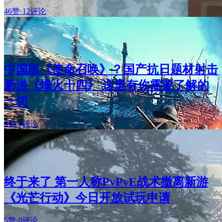
46赞
·
12评论
中国版《使命召唤》？国产抗日题材射击
新游《烽火十四》 这里有你需要了解的
一切
6赞
·
1评论
终于来了 第一人称PvPvE战术撤离新游
《光芒行动》今日开放试玩申请
5赞
·
0评论