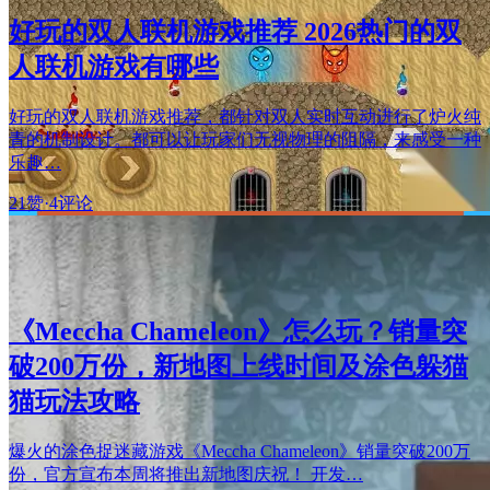
好玩的双人联机游戏推荐 2026热门的双
人联机游戏有哪些
好玩的双人联机游戏推荐，都针对双人实时互动进行了炉火纯
青的机制设计。都可以让玩家们无视物理的阻隔，来感受一种
乐趣…
21赞
·
4评论
《Meccha Chameleon》怎么玩？销量突
破200万份，新地图上线时间及涂色躲猫
猫玩法攻略
爆火的涂色捉迷藏游戏《Meccha Chameleon》销量突破200万
份，官方宣布本周将推出新地图庆祝！ 开发…