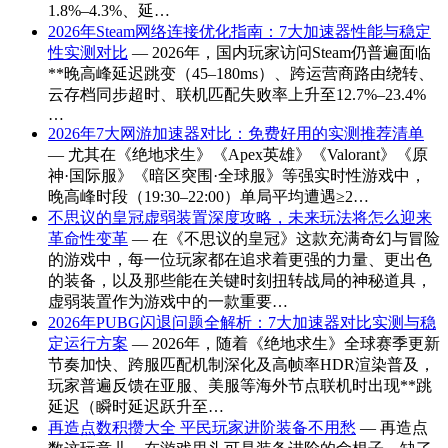
1.8%–4.3%、延…
2026年Steam网络连接优化指南：7大加速器性能与稳定
性实测对比
— 2026年，国内玩家访问Steam仍普遍面临
**晚高峰延迟跳变（45–180ms）、跨运营商路由绕转、
云存档同步超时、联机匹配失败率上升至12.7%–23.4%
…
2026年7大网游加速器对比：免费好用的实测推荐清单
— 尤其在《绝地求生》《Apex英雄》《Valorant》《原
神·国际服》《暗区突围·全球服》等强实时性游戏中，
晚高峰时段（19:30–22:00）单局平均遭遇≥2…
不思议的皇冠虚弱装置深度攻略，未来玩法将怎么迎来
革命性变革
— 在《不思议的皇冠》这款充满奇幻与冒险
的游戏中，每一位玩家都在追求着更强的力量、更出色
的装备，以及那些能在关键时刻扭转战局的神秘道具，
虚弱装置作为游戏中的一款重要…
2026年PUBG闪退问题全解析：7大加速器对比实测与稳
定运行方案
— 2026年，随着《绝地求生》全球赛季更新
节奏加快、跨服匹配机制深化及高帧率HDR渲染普及，
玩家普遍反馈在亚服、美服等海外节点联机时出现**跳
延迟（瞬时延迟跃升至…
再造点数积攒大全 平民玩家进阶装备不用愁
— 再造点