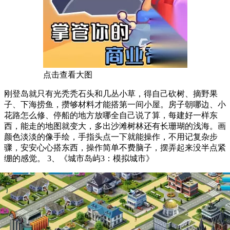
点击查看大图
刚登岛就只有光秃秃石头和几丛小草，得自己砍树、摘野果
子、下海捞鱼，攒够材料才能搭第一间小屋。房子朝哪边、小
花路怎么修、停船的地方放哪全自己说了算，每建好一样东
西，能走的地图就变大，多出沙滩树林还有长珊瑚的浅海。画
颜色淡淡的像手绘，手指头点一下就能操作，不用记复杂步
骤，安安心心搭东西，操作简单不费脑子，摆弄起来没半点紧
绷的感觉。 3、《城市岛屿3：模拟城市》