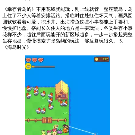
《幸存者岛屿》不用花钱就能玩，刚上线就管一整座荒岛，岛
上住了不少人等着安排活路。搭临时住处扛住坏天气，画风圆
圆软软看着可爱，挖水井、出海捞鱼这些小事都能上手掺和。
慢慢扩地盘、搭能长久住人的地方是主要玩法，各类生存小事
花样不少，越往后面玩能开的新区域越多，一步一步搭起完整
生存地盘，慢慢摸索扩张岛屿的玩法，够反复玩很久。 5、
《海岛时光》