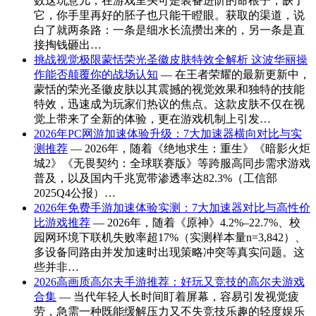
数这玩意儿，在游戏里头可是装备进阶的命根子，缺了
它，你手里再好的胚子也只能干瞪眼。获取的渠道，说
白了就两条路：一条是细水长流攒出来的，另一条是直
接掏钱砸出…
挑战视觉极限蒙恬荣光圣徽皮肤特效全解析 这波华丽操
作能否颠覆你的战场认知
— 在王者荣耀的最新更新中，
蒙恬的荣光圣徽皮肤以其震撼的视觉效果和独特的技能
特效，迅速成为玩家们热议的焦点。这款皮肤不仅在视
觉上带来了全新的体验，更在游戏机制上引发…
2026年PC网游加速体验升级：7大加速器横向对比与实
测推荐
— 2026年，随着《绝地求生：重生》《暗影火炬
城2》《无畏契约：全球联赛版》等跨服高同步需求游戏
普及，以及国内千兆宽带渗透率达82.3%（工信部
2025Q4公报）…
2026年免费手游加速体验实测：7大加速器对比与高性价
比游戏推荐
— 2026年，随着《原神》4.2%–22.7%、校
园网环境下联机失败率超17%（实测样本量n=3,842）、
多设备同路由并发加速时出现策略冲突等真实问题。这
些并非…
2026高画质高尔夫手游推荐：好玩又竞技的高尔夫游戏
合集
— 当代年轻人长时间盯着屏幕，容易引发视觉疲
劳，急需一种既能缓解压力又不失竞技乐趣的轻度娱乐