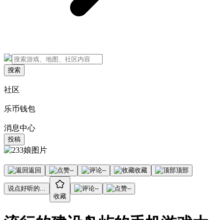
搜索
社区
乐币钱包
消息中心
投稿
返回
--
--
收藏
顶部
说点好听的...
--
--
收藏