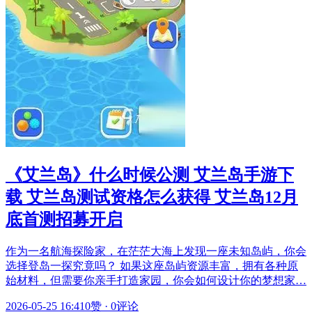
《艾兰岛》什么时候公测 艾兰岛手游下
载 艾兰岛测试资格怎么获得 艾兰岛12月
底首测招募开启
作为一名航海探险家，在茫茫大海上发现一座未知岛屿，你会
选择登岛一探究竟吗？ 如果这座岛屿资源丰富，拥有各种原
始材料，但需要你亲手打造家园，你会如何设计你的梦想家…
2026-05-25 16:41
0赞
·
0评论