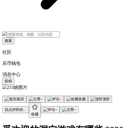
搜索
社区
乐币钱包
消息中心
投稿
返回
--
--
收藏
顶部
说点好听的...
--
--
收藏