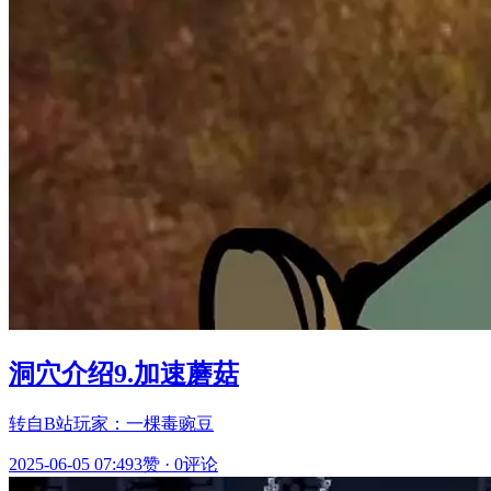
洞穴介绍9.加速蘑菇
转自B站玩家：一棵毒豌豆
2025-06-05 07:49
3赞
·
0评论