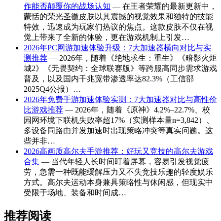
作能否颠覆你的战场认知
— 在王者荣耀的最新更新中，
蒙恬的荣光圣徽皮肤以其震撼的视觉效果和独特的技能
特效，迅速成为玩家们热议的焦点。这款皮肤不仅在视
觉上带来了全新的体验，更在游戏机制上引发…
2026年PC网游加速体验升级：7大加速器横向对比与实
测推荐
— 2026年，随着《绝地求生：重生》《暗影火炬
城2》《无畏契约：全球联赛版》等跨服高同步需求游戏
普及，以及国内千兆宽带渗透率达82.3%（工信部
2025Q4公报）…
2026年免费手游加速体验实测：7大加速器对比与高性价
比游戏推荐
— 2026年，随着《原神》4.2%–22.7%、校
园网环境下联机失败率超17%（实测样本量n=3,842）、
多设备同路由并发加速时出现策略冲突等真实问题。这
些并非…
2026高画质高尔夫手游推荐：好玩又竞技的高尔夫游戏
合集
— 当代年轻人长时间盯着屏幕，容易引发视觉疲
劳，急需一种既能缓解压力又不失竞技乐趣的轻度娱乐
方式。高尔夫运动本身兼具策略性与休闲感，但现实中
受限于场地、装备和时间成…
推荐阅读