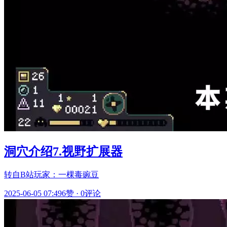
洞穴介绍7.视野扩展器
转自B站玩家：一棵毒豌豆
2025-06-05 07:49
6赞
·
0评论