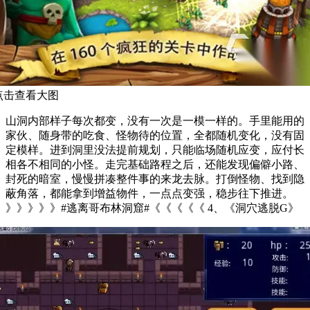
点击查看大图
山洞内部样子每次都变，没有一次是一模一样的。手里能用的
家伙、随身带的吃食、怪物待的位置，全都随机变化，没有固
定模样。进到洞里没法提前规划，只能临场随机应变，应付长
相各不相同的小怪。走完基础路程之后，还能发现偏僻小路、
封死的暗室，慢慢拼凑整件事的来龙去脉。打倒怪物、找到隐
蔽角落，都能拿到增益物件，一点点变强，稳步往下推进。
》》》》》#逃离哥布林洞窟#《《《《《 4、《洞穴逃脱G》