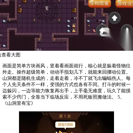
击查看大图
画面是简单方块画风，竖着看画面就行，核心就是躲着怪物往
外走。操作超级简单，动动手指划几下，就能来回挪动位置。
山洞都是随机生成的，走着走着，冷不丁就飞出蝙蝠伤人。每
个人先天条件不一样，变强的方式也各有不同。打斗的时候一
边躲闪，一边等能力恢复再出手，上手毫无难度，玩久了能摸
索不少窍门，全靠当下临场反应，不用死板照搬做法。 5、
《山洞里有宝》