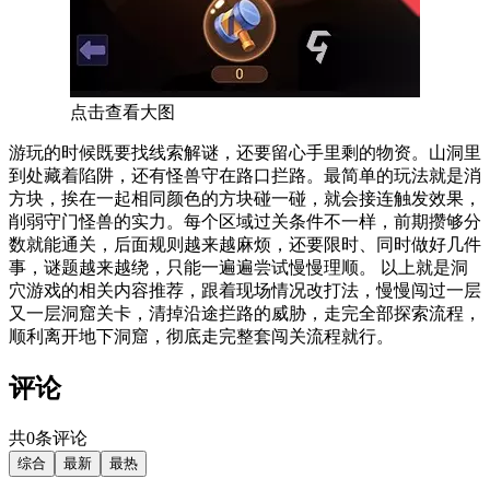
点击查看大图
游玩的时候既要找线索解谜，还要留心手里剩的物资。山洞里
到处藏着陷阱，还有怪兽守在路口拦路。最简单的玩法就是消
方块，挨在一起相同颜色的方块碰一碰，就会接连触发效果，
削弱守门怪兽的实力。每个区域过关条件不一样，前期攒够分
数就能通关，后面规则越来越麻烦，还要限时、同时做好几件
事，谜题越来越绕，只能一遍遍尝试慢慢理顺。 以上就是洞
穴游戏的相关内容推荐，跟着现场情况改打法，慢慢闯过一层
又一层洞窟关卡，清掉沿途拦路的威胁，走完全部探索流程，
顺利离开地下洞窟，彻底走完整套闯关流程就行。
评论
共0条评论
综合
最新
最热