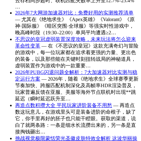
云存档同步超时、联机匹配失败率上升至12.7%–23.4%
…
2026年7大网游加速器对比：免费好用的实测推荐清单
— 尤其在《绝地求生》《Apex英雄》《Valorant》《原
神·国际服》《暗区突围·全球服》等强实时性游戏中，
晚高峰时段（19:30–22:00）单局平均遭遇≥2…
不思议的皇冠虚弱装置深度攻略，未来玩法将怎么迎来
革命性变革
— 在《不思议的皇冠》这款充满奇幻与冒险
的游戏中，每一位玩家都在追求着更强的力量、更出色
的装备，以及那些能在关键时刻扭转战局的神秘道具，
虚弱装置作为游戏中的一款重要…
2026年PUBG闪退问题全解析：7大加速器对比实测与稳
定运行方案
— 2026年，随着《绝地求生》全球赛季更新
节奏加快、跨服匹配机制深化及高帧率HDR渲染普及，
玩家普遍反馈在亚服、美服等海外节点联机时出现**跳
延迟（瞬时延迟跃升至…
再造点数积攒大全 平民玩家进阶装备不用愁
— 再造点
数这玩意儿，在游戏里头可是装备进阶的命根子，缺了
它，你手里再好的胚子也只能干瞪眼。获取的渠道，说
白了就两条路：一条是细水长流攒出来的，另一条是直
接掏钱砸出…
挑战视觉极限蒙恬荣光圣徽皮肤特效全解析 这波华丽操