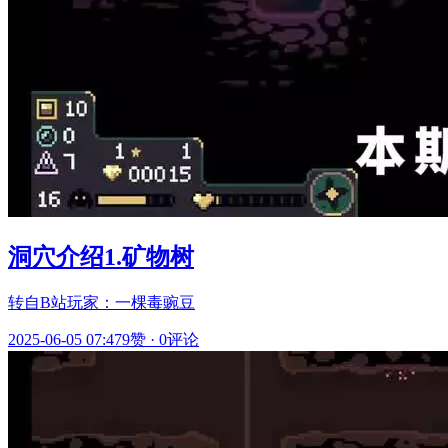
洞穴介绍1.矿物树
转自B站玩家：一棵毒豌豆
2025-06-05 07:47
9赞
·
0评论