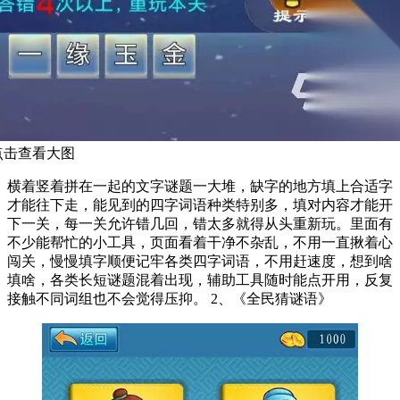
点击查看大图
横着竖着拼在一起的文字谜题一大堆，缺字的地方填上合适字
才能往下走，能见到的四字词语种类特别多，填对内容才能开
下一关，每一关允许错几回，错太多就得从头重新玩。里面有
不少能帮忙的小工具，页面看着干净不杂乱，不用一直揪着心
闯关，慢慢填字顺便记牢各类四字词语，不用赶速度，想到啥
填啥，各类长短谜题混着出现，辅助工具随时能点开用，反复
接触不同词组也不会觉得压抑。 2、《全民猜谜语》