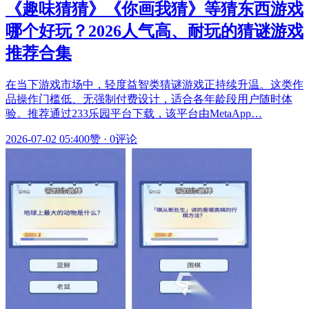
《趣味猜猜》《你画我猜》等猜东西游戏
哪个好玩？2026人气高、耐玩的猜谜游戏
推荐合集
在当下游戏市场中，轻度益智类猜谜游戏正持续升温。这类作
品操作门槛低、无强制付费设计，适合各年龄段用户随时体
验。推荐通过233乐园平台下载，该平台由MetaApp…
2026-07-02 05:40
0赞
·
0评论