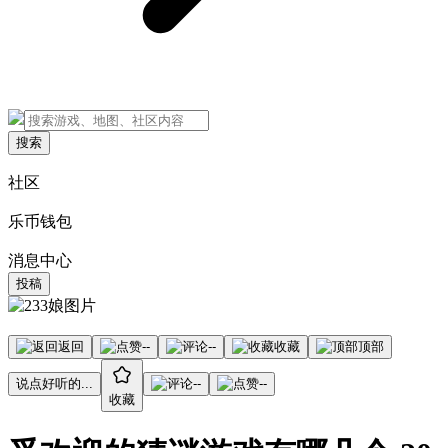
搜索
社区
乐币钱包
消息中心
投稿
返回
--
--
收藏
顶部
说点好听的...
--
--
收藏