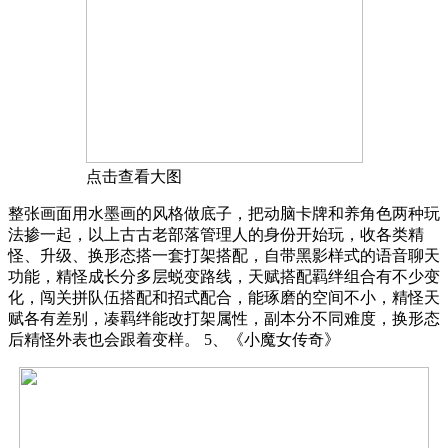
点击查看大图
整张画面用水墨画的风格做底子，把动脑卡牌和养角色两种玩
法掺一起，以上古古老部落管理人的身份开始玩，收各类精
怪、升级、换形态搭一套打架搭配，自带黑影样式的语音聊天
功能，精怪成长分多层蜕变路线，天赋搭配羁绊组合有不少变
化，闯关拼队伍搭配和招式配合，能琢磨的空间不小，精怪天
赋各有差别，凑羁绊能改打架属性，副本分不同难度，换形态
后精怪外表也会跟着变样。 5、《小魔女传奇》