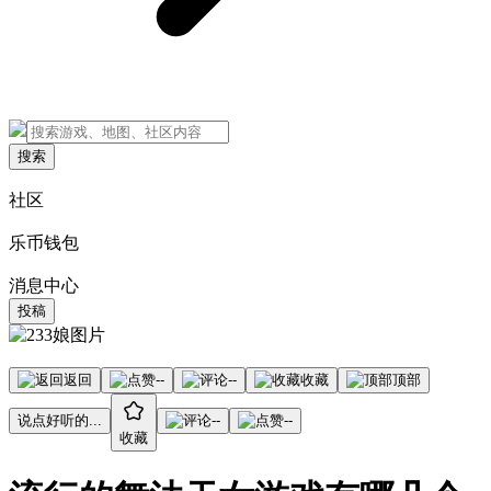
搜索
社区
乐币钱包
消息中心
投稿
返回
--
--
收藏
顶部
说点好听的...
--
--
收藏