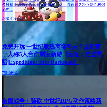
各种精挑细选的教育知识进行了引入，并通过各种互动性极强
的游…
24赞
·
10评论
免费开玩 中世纪版逃离塔科夫？全新第
三人称5人合作刷宝新游《远征：走进黑
暗|Expedition: Into Darkness》
7赞
·
0评论
全面战争＋骑砍 中世纪RPG动作策略新