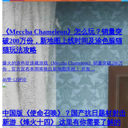
《Meccha Chameleon》怎么玩？销量突
破200万份，新地图上线时间及涂色躲猫
猫玩法攻略
爆火的涂色捉迷藏游戏《Meccha Chameleon》销量突破200万
份，官方宣布本周将推出新地图庆祝！ 开发…
46赞
·
12评论
中国版《使命召唤》？国产抗日题材射击
新游《烽火十四》 这里有你需要了解的