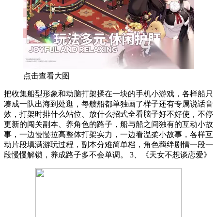
点击查看大图
把收集船型形象和动脑打架揉在一块的手机小游戏，各样船只
凑成一队出海到处逛，每艘船都单独画了样子还有专属说话音
效，打架时排什么站位、放什么招式全看脑子好不好使，不停
更新的闯关副本、养角色的路子，船与船之间独有的互动小故
事，一边慢慢拉高整体打架实力，一边看温柔小故事，各样互
动片段填满游玩过程，副本分难简单档，角色羁绊剧情一段一
段慢慢解锁，养成路子多不会单调。 3、《天女不想谈恋爱》