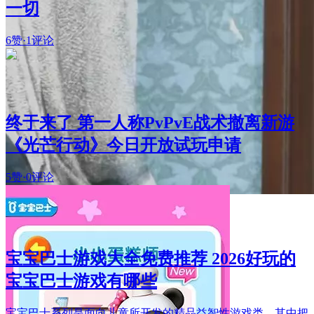
一切
6赞
·
1评论
终于来了 第一人称PvPvE战术撤离新游
《光芒行动》今日开放试玩申请
5赞
·
0评论
宝宝巴士游戏大全免费推荐 2026好玩的
宝宝巴士游戏有哪些
宝宝巴士系列是面向儿童所开发的精品益智性游戏类，其中把