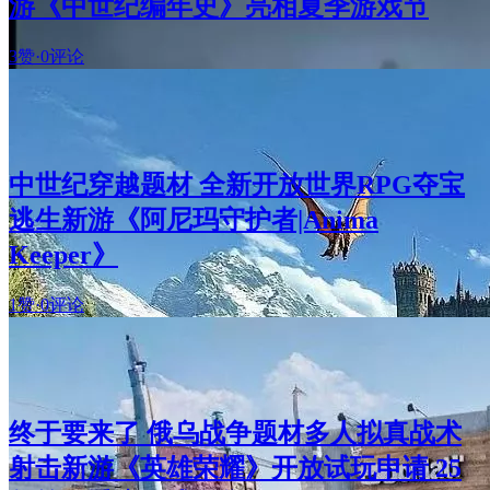
游《中世纪编年史》亮相夏季游戏节
3赞
·
0评论
中世纪穿越题材 全新开放世界RPG夺宝
逃生新游《阿尼玛守护者|Anima
Keeper》
1赞
·
0评论
终于要来了 俄乌战争题材多人拟真战术
射击新游《英雄荣耀》开放试玩申请 25