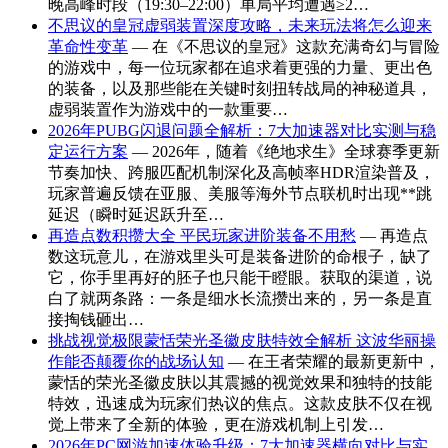
晚高峰时段（19:30–22:00）单局平均遭遇≥2…
不思议的皇冠虚弱装置深度攻略，未来玩法将怎么迎来
革命性变革
— 在《不思议的皇冠》这款充满奇幻与冒险
的游戏中，每一位玩家都在追求着更强的力量、更出色
的装备，以及那些能在关键时刻扭转战局的神秘道具，
虚弱装置作为游戏中的一款重要…
2026年PUBG闪退问题全解析：7大加速器对比实测与稳
定运行方案
— 2026年，随着《绝地求生》全球赛季更新
节奏加快、跨服匹配机制深化及高帧率HDR渲染普及，
玩家普遍反馈在亚服、美服等海外节点联机时出现**跳
延迟（瞬时延迟跃升至…
再造点数积攒大全 平民玩家进阶装备不用愁
— 再造点
数这玩意儿，在游戏里头可是装备进阶的命根子，缺了
它，你手里再好的胚子也只能干瞪眼。获取的渠道，说
白了就两条路：一条是细水长流攒出来的，另一条是直
接掏钱砸出…
挑战视觉极限蒙恬荣光圣徽皮肤特效全解析 这波华丽操
作能否颠覆你的战场认知
— 在王者荣耀的最新更新中，
蒙恬的荣光圣徽皮肤以其震撼的视觉效果和独特的技能
特效，迅速成为玩家们热议的焦点。这款皮肤不仅在视
觉上带来了全新的体验，更在游戏机制上引发…
2026年PC网游加速体验升级：7大加速器横向对比与实