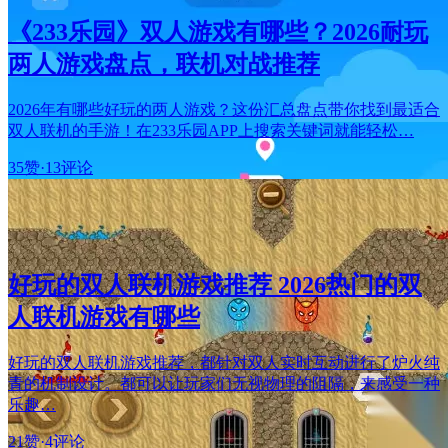
《233乐园》双人游戏有哪些？2026耐玩
两人游戏盘点，联机对战推荐
2026年有哪些好玩的两人游戏？这份汇总盘点带你找到最适合
双人联机的手游！在233乐园APP上搜索关键词就能轻松…
35赞
·
13评论
好玩的双人联机游戏推荐 2026热门的双
人联机游戏有哪些
好玩的双人联机游戏推荐，都针对双人实时互动进行了炉火纯
青的机制设计。都可以让玩家们无视物理的阻隔，来感受一种
乐趣…
21赞
·
4评论