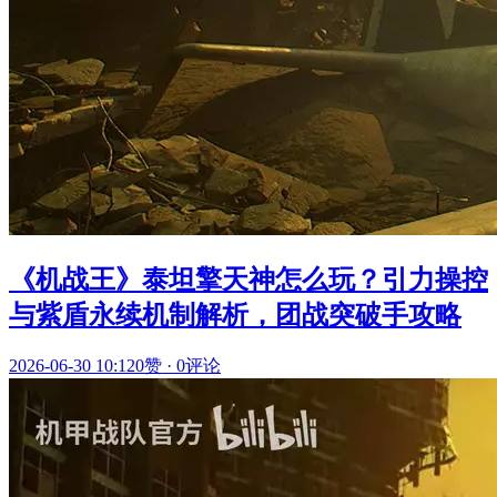
《机战王》泰坦擎天神怎么玩？引力操控
与紫盾永续机制解析，团战突破手攻略
2026-06-30 10:12
0赞
·
0评论