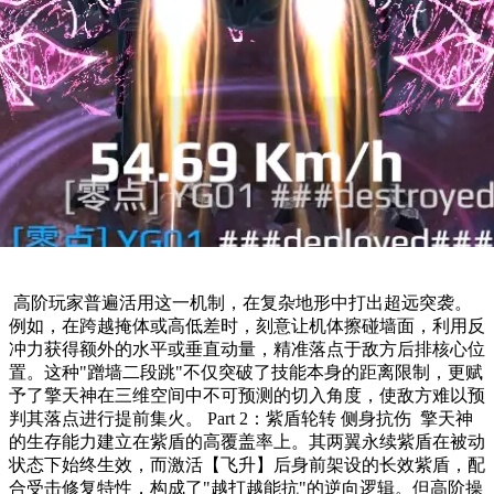
​ 高阶玩家普遍活用这一机制，在复杂地形中打出超远突袭。
例如，在跨越掩体或高低差时，刻意让机体擦碰墙面，利用反
冲力获得额外的水平或垂直动量，精准落点于敌方后排核心位
置。这种"蹭墙二段跳"不仅突破了技能本身的距离限制，更赋
予了擎天神在三维空间中不可预测的切入角度，使敌方难以预
判其落点进行提前集火。 Part 2：紫盾轮转 侧身抗伤 ​ 擎天神
的生存能力建立在紫盾的高覆盖率上。其两翼永续紫盾在被动
状态下始终生效，而激活【飞升】后身前架设的长效紫盾，配
合受击修复特性，构成了"越打越能抗"的逆向逻辑。但高阶操