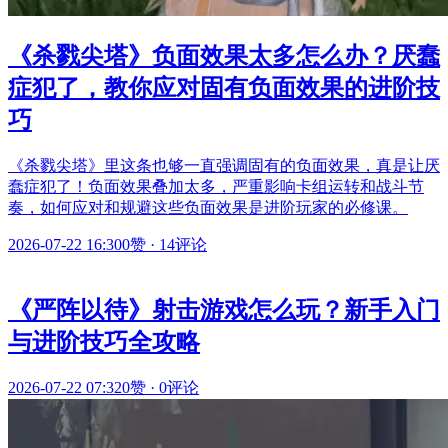
《杀戮尖塔》负面效果太多怎么办？厌蠢
症犯了，教你应对固有负面效果的进阶技
巧
《杀戮尖塔》里这条也够一直强调固有的负面效果，真是让厌
蠢症犯了！负面效果叠加太多，严重影响卡组运转和战斗节
奏，如何应对和规避这些负面效果是进阶玩家的必修课。
2026-07-22 16:30
0赞
·
14评论
《严阵以待》射击游戏怎么玩？新手入门
与进阶技巧全攻略
2026-07-22 07:32
0赞
·
0评论