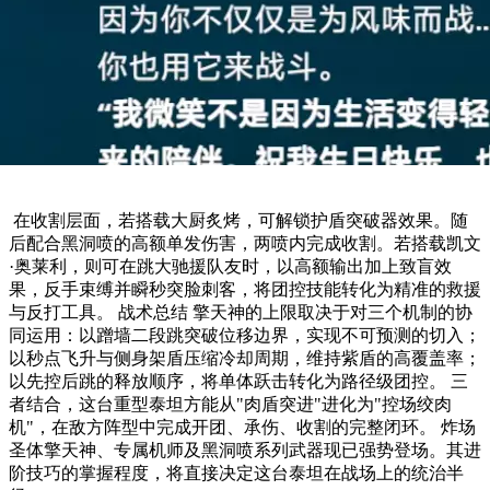
​ 在收割层面，若搭载大厨炙烤，可解锁护盾突破器效果。随
后配合黑洞喷的高额单发伤害，两喷内完成收割。若搭载凯文
·奥莱利，则可在跳大驰援队友时，以高额输出加上致盲效
果，反手束缚并瞬秒突脸刺客，将团控技能转化为精准的救援
与反打工具。 战术总结 擎天神的上限取决于对三个机制的协
同运用：以蹭墙二段跳突破位移边界，实现不可预测的切入；
以秒点飞升与侧身架盾压缩冷却周期，维持紫盾的高覆盖率；
以先控后跳的释放顺序，将单体跃击转化为路径级团控。 三
者结合，这台重型泰坦方能从"肉盾突进"进化为"控场绞肉
机"，在敌方阵型中完成开团、承伤、收割的完整闭环。 炸场
圣体擎天神、专属机师及黑洞喷系列武器现已强势登场。其进
阶技巧的掌握程度，将直接决定这台泰坦在战场上的统治半