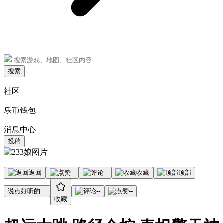
搜索
社区
乐币钱包
消息中心
投稿
返回
--
--
收藏
顶部
说点好听的...
--
--
收藏