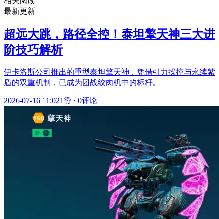
相关阅读
最新更新
超远大跳，路径全控！泰坦擎天神三大进
阶技巧解析
伊卡洛斯公司推出的重型泰坦擎天神，凭借引力操控与永续紫
盾的双重机制，已成为团战绞肉机中的标杆。
2026-07-16 11:02
1赞
·
0评论