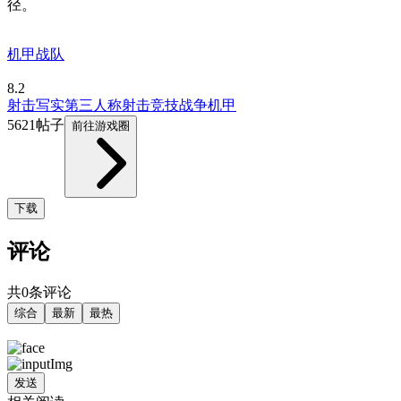
径。
机甲战队
8.2
射击
写实
第三人称射击
竞技
战争
机甲
5621帖子
前往游戏圈
下载
评论
共0条评论
综合
最新
最热
发送