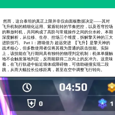
​ 然而，这台泰坦的真正上限并非仅由面板数据决定——其对
飞升机制的精细化运用、紫盾轮转的节奏把控，以及苍穹控场
的释放时机，共同构成了高阶与常规操作之间的分水岭。本期
深度解析，从位移、生存、控场三个维度，拆解擎天神的三大
进阶技巧。 Part 1：蹭墙借力 超远突进 ​ 【飞升】是擎天神的
战术核心，但多数使用者仅将其视为普通的跃击技能。实际
上，该技能在飞行期间具有独特的物理判定机制：机体单腿触
地不会触发落地判定，反而能获得二次向上的反冲力。这意味
着，在飞行轨迹中贴近墙体或障碍物，可借助碰撞实现二段
跳，从而大幅拉长位移距离，甚至在空中调整飞行转向。