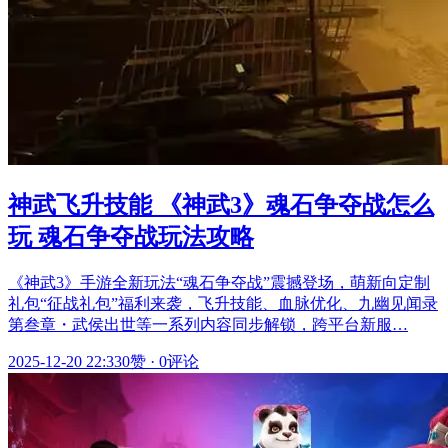
神武飞升技能 《神武3》魂石争夺战怎么
玩 魂石争夺战玩法攻略
《神武3》手游全新玩法“魂石争夺战”震撼登场，萌新向定制
礼包“征战礼包”福利来袭，飞升技能、血脉优化、九幽见闻录
第叁章・武侯出世等一系列内容同步解锁，跨平台新服…
2025-12-20 22:33
0赞
·
0评论