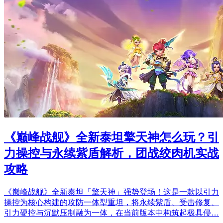
《巅峰战舰》全新泰坦擎天神怎么玩？引
力操控与永续紫盾解析，团战绞肉机实战
攻略
《巅峰战舰》全新泰坦「擎天神」强势登场！这是一款以引力
操控为核心构建的攻防一体型重坦，将永续紫盾、受击修复、
引力硬控与沉默压制融为一体，在当前版本中构筑起极具侵…