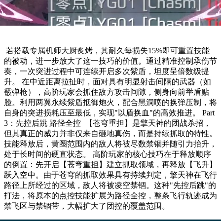
​ 若搭载专属机师大厨炙烤，其耐久每损失15%即可重置技能
的被动，进一步放大了这一技巧的价值。通过精准控制承伤节
奏，一次突进过程中可连续开启多次紫盾，坦度呈倍数级提
升。 在中近距离拉扯时，面对具有明显射击间隔的武器（如
霰弹枪），高阶玩家会抓住敌方攻击间隙，侧身向前举盾贴
脸。利用两翼永续紫盾抵御炮火，配合黑洞喷的换弹压制，将
自身的突进损耗压至最低，实现"以盾换血"的高效推进。 Part
3：先控后跳 路径全控 ​ 【苍穹重担】是擎天神的团战杀招，
但其真正的威力并非仅来自砸地真伤，而是持续抓取的特性。
技能释放后，黄圈范围内的敌人将被尽数禁锢并随引力抬升，
处于长时间的硬直状态。 高阶玩家的核心技巧在于释放顺序
的倒置：先开启【苍穹重担】建立抓取领域，再释放【飞升】
跃入空中。由于苍穹的抓取效果具有持续判定，擎天神在飞行
路径上所经过的区域，敌人将被凌空禁锢。这种"先控后跳"的
打法，将原本的点控技能扩展为路径全控，整条飞行轨迹成为
禁飞区与禁锢带，大幅扩大了团控的覆盖范围。