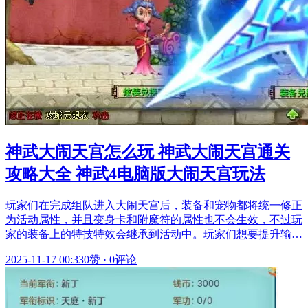
神武大闹天宫怎么玩 神武大闹天宫通关
攻略大全 神武4电脑版大闹天宫玩法
玩家们在完成组队进入大闹天宫后，装备和宠物都将统一修正
为活动属性，并且变身卡和附魔符的属性也不会生效，不过玩
家的装备上的特技特效会继承到活动中。玩家们想要提升输…
2025-11-17 00:33
0赞
·
0评论