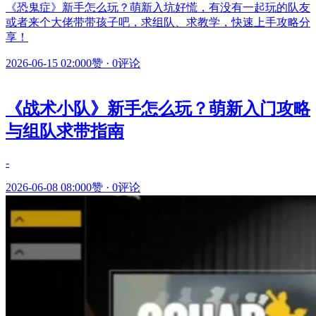
《恐鬼症》新手怎么玩？萌新入坑好慌，有没有一起玩的队友
或者来个大佬带带孩子吧，求组队、求教学，快速上手攻略分
享！
2026-06-15 02:00
0赞
·
0评论
《战术小队》新手怎么玩？萌新入门攻略
与组队求带指南
-
2026-06-08 08:00
0赞
·
0评论