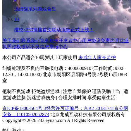
汤姆猫系列游戏合集
10
樱校×233捏脸首次联动服饰正式上线！
关于我们
联系我们
隐私政策
开发者中心
用户协议
免责声明
营业
执照
侵权投诉
不良信息举报中心
本公司产品适合10周岁以上玩家使用
未成年人家长监护
纠纷处理及不良内容举报电话：4006600910 (工作时间: 9:00-
12:30，14:00-18:00) 北京市朝阳区启阳路4号院2号楼15层1803
室
抵制不良游戏 拒绝盗版游戏 | 注意自我保护 谨防受骗上当 | 适
度游戏益脑 沉迷游戏伤身 | 合理安排时间 享受健康生活
京ICP备18003564号-3
经营许可证编号：京B2-20181741
京公网
安备：11010502052873
北京龙威互动科技有限公司版权所有
Copyright © 2026 233leyuan.com All Rights Reserved
热门游戏：