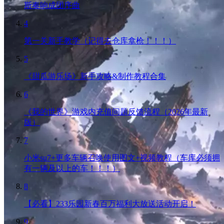
斯奏响成团序曲
4
第一关新手教学（记得去仓库拿枪！！！）
5
《甜瓜游乐场》新手攻略&制作教程合集
6
《我的世界》游戏内充值问题反馈流程（2026年最新
版）
7
小米su7+更多车辆召唤使用图文+视频教程（车库必须拥
有一辆及以上的车！！！）
8
【必看】233乐园新春百万福利大放送活动开启！
9