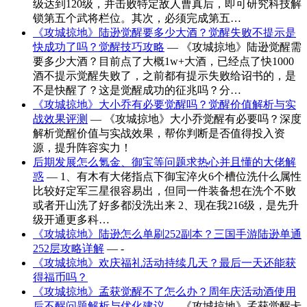
级达到120级，并击败特定敌人曹真后，即可研究科技解
锁第五个武将栏位。其次，必须完成第五…
《攻城掠地》陆逊觉醒要多少大酒？觉醒失败不提示是
快成功了吗？觉醒技巧攻略
— 《攻城掠地》陆逊觉醒需
要多少大酒？目前点了大概1w+大酒，已经点了快1000
酒不提示觉醒失败了，之前都有提示失败给诏书的，是
不是快醒了？这是觉醒成功的征兆吗？分…
《攻城掠地》大小乔有必要觉醒吗？觉醒价值解析与实
战效果评测
— 《攻城掠地》大小乔觉醒有必要吗？深度
解析觉醒价值与实战效果，帮你判断是否值得投入资
源，提升阵容实力！
后期发展怎么氪金、御宝等问题求热心并且懂的大佬解
惑
— 1、有木有大佬指点下御宝淬火6个槽位洗什么属性
比较好定军三星很容易出，但同一件装备想在洗个不败
或者开山洗了好多都没洗出来 2、现在我216级，是先升
级开通更多科…
《攻城掠地》陆逊怎么单刷252副本？三国手游陆逊单通
252层攻略详解
— -
《攻城掠地》欢庆福礼活动持续几天？最后一天还能获
得福币吗？
《攻城掠地》孟获觉醒不了怎么办？周年庆活动酒使用
后不醒问题解析与优化建议
— 《攻城掠地》孟获觉醒卡