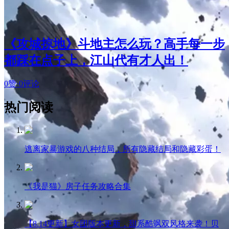
《攻城掠地》斗地主怎么玩？高手每一步
都踩在点子上，江山代有才人出！
0赞
·
0评论
热门阅读
逃离家暴游戏的八种结局，所有隐藏结局和隐藏彩蛋！
《我是猫》房子任务攻略合集
【8.14更新】女团版本更新，甜系酷飒双风格来袭！贝