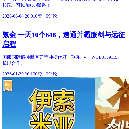
起玩，可以加QQ联系！
2026-06-04 20:01
0赞
·
0评论
氪金 一天10个648，速通并霸服剑与远征
启程
国服国际服接新区开荒冲榜代肝，联系+V：WCL31391157，
长期合作。
2026-01-29 20:19
0赞
·
0评论