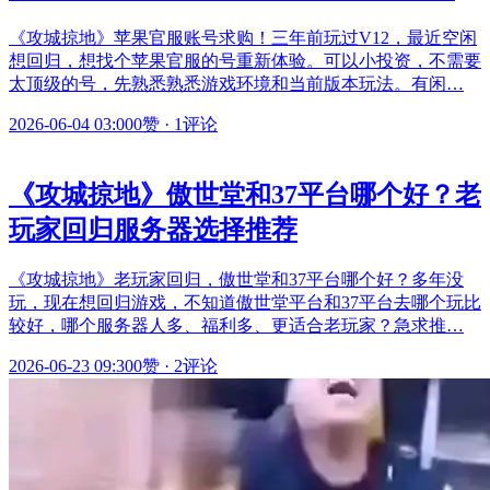
《攻城掠地》苹果官服账号求购！三年前玩过V12，最近空闲
想回归，想找个苹果官服的号重新体验。可以小投资，不需要
太顶级的号，先熟悉熟悉游戏环境和当前版本玩法。有闲…
2026-06-04 03:00
0赞
·
1评论
《攻城掠地》傲世堂和37平台哪个好？老
玩家回归服务器选择推荐
《攻城掠地》老玩家回归，傲世堂和37平台哪个好？多年没
玩，现在想回归游戏，不知道傲世堂平台和37平台去哪个玩比
较好，哪个服务器人多、福利多、更适合老玩家？急求推…
2026-06-23 09:30
0赞
·
2评论