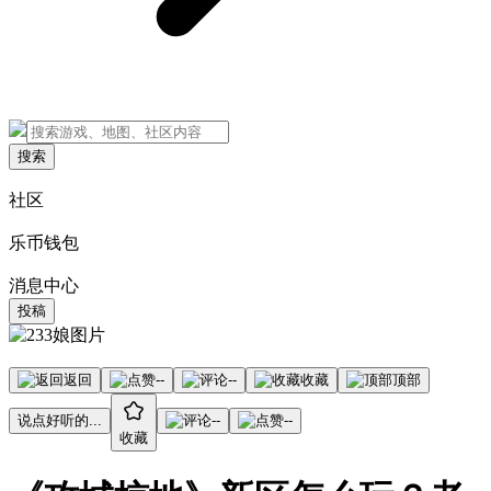
搜索
社区
乐币钱包
消息中心
投稿
返回
--
--
收藏
顶部
说点好听的...
--
--
收藏