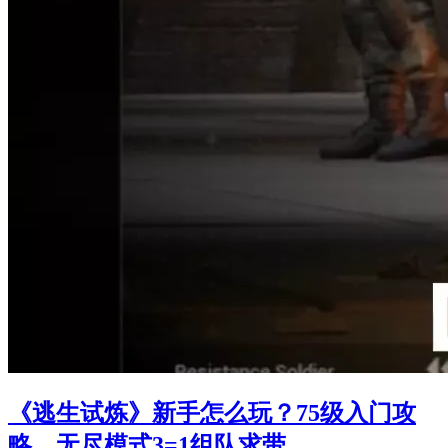
《逃生试炼》新手怎么玩？75级入门攻
略，无尽模式3=1组队求带