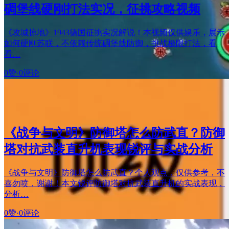
碉堡线硬刚打法实况，征挑攻略视频
《攻城掠地》1943德国征挑实况解说！本视频仅供娱乐，展示
如何硬刚苏联，不依赖传统碉堡线防御，挑战极限打法，看
看…
0赞
·
0评论
《战争与文明》防御塔怎么防武直？防御
塔对抗武装直升机表现锐评与实战分析
《战争与文明》防御塔怎么防武直？个人观点，仅供参考，不
喜勿喷，谢谢！本文锐评防御塔对抗武装直升机的实战表现，
分析…
0赞
·
0评论