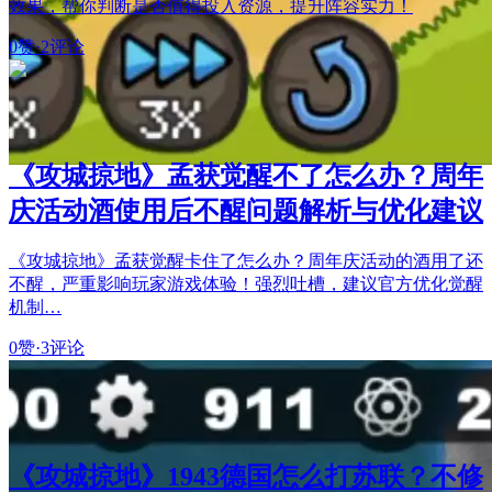
效果，帮你判断是否值得投入资源，提升阵容实力！
0赞
·
2评论
《攻城掠地》孟获觉醒不了怎么办？周年
庆活动酒使用后不醒问题解析与优化建议
《攻城掠地》孟获觉醒卡住了怎么办？周年庆活动的酒用了还
不醒，严重影响玩家游戏体验！强烈吐槽，建议官方优化觉醒
机制…
0赞
·
3评论
《攻城掠地》1943德国怎么打苏联？不修