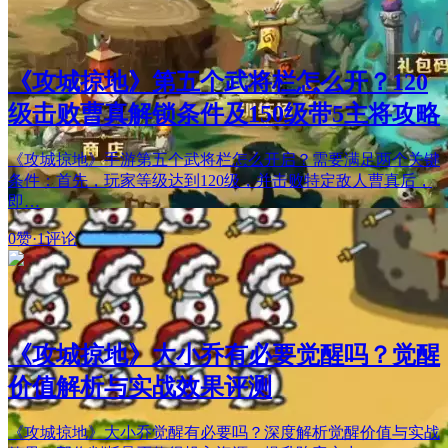
《攻城掠地》第五个武将栏怎么开？120
级击败曹真解锁条件及150级带5主将攻略
《攻城掠地》手游第五个武将栏怎么开启？需要满足两个关键
条件：首先，玩家等级达到120级，并击败特定敌人曹真后，
即…
0赞
·
1评论
《攻城掠地》大小乔有必要觉醒吗？觉醒
价值解析与实战效果评测
《攻城掠地》大小乔觉醒有必要吗？深度解析觉醒价值与实战