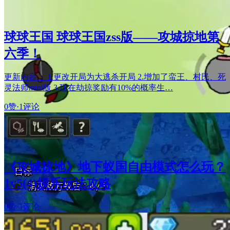
球球王国 球球王国zss版——攻城掠地第
六季！
更新内容： 1.更改开局为大逃杀开局 2.增加了蛮王、村民、死
灵法师mini版 3.现在劫掠奖励有10%的概率生…
0赞
·
1评论
《攻城掠地》地下蚁国自由模式怎么玩？
1v5(4)娱乐玩法攻略
0赞
·
1评论