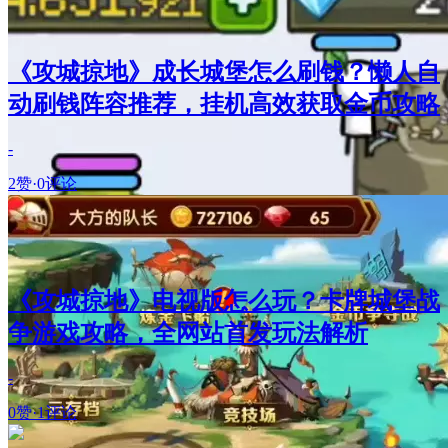
《攻城掠地》成长城堡怎么刷钱？懒人自
动刷钱阵容推荐，挂机高效获取金币攻略
-
2赞
·
0评论
《攻城掠地》电视版怎么玩？卡牌城堡战
争游戏攻略，全网站首发玩法解析
-
0赞
·
1评论