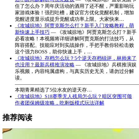
住了怎么办？周年庆活动的酒用了还不醒，严重影响玩
家游戏体验！强烈吐槽，建议官方优化觉醒机制，增加
觉醒进度显示或提升觉醒成功率上限。大家快来…
《攻城掠地》阿贾克斯怎么打？新手入门攻略教程，萌
新快速上手技巧
— 《攻城掠地》阿贾克斯怎么打？新手
必看攻略！本视频将详细讲解阿贾克斯的打法技巧，从
阵容搭配、技能应对到实战操作，手把手教你轻松击败
这个强力BOSS，助你快速上手，…
《攻城掠地》存档怎么玩？5个逆天存档锐评，林帅来了
也没用？最新兵棋推演攻略
— 《攻城掠地》兵棋推演娱
乐视频，内容纯属虚构，与真实历史无关，请勿过分解
读。
—————————————————————————
本期青果精选了5位水友的逆天存…
《攻城掠地》S18赛季无人残局怎么玩？暗区突围可颂
作者团保姆级攻略，吃剩饭模式玩法详解
推荐阅读