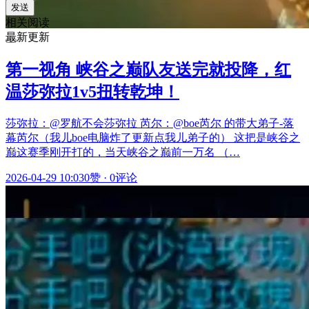
发送
相关阅读
最新更新
第一视角 峡谷之巅队友送完就投降，红
温莎弥拉1v5扭转乾坤！
莎弥拉：@罗航不会莎弥拉 芮尔：@boe芮尔 的带大弟子-落
幕芮尔（我儿boe电脑炸了更新点我儿弟子的） 这把是峡谷之
巅这赛季刚开打的，当天峡谷之巅前一万名 （…
2026-04-29 10:03
0赞
·
0评论