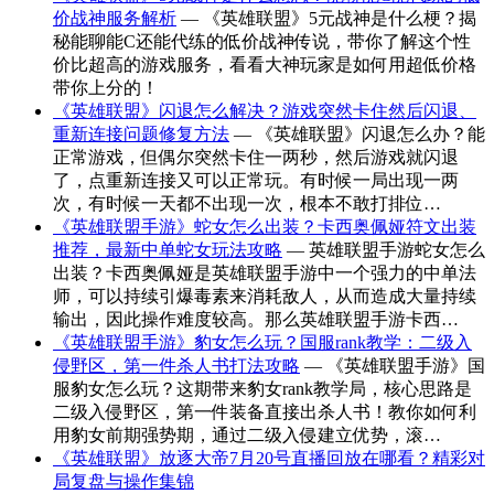
价战神服务解析
— 《英雄联盟》5元战神是什么梗？揭
秘能聊能C还能代练的低价战神传说，带你了解这个性
价比超高的游戏服务，看看大神玩家是如何用超低价格
带你上分的！
《英雄联盟》闪退怎么解决？游戏突然卡住然后闪退、
重新连接问题修复方法
— 《英雄联盟》闪退怎么办？能
正常游戏，但偶尔突然卡住一两秒，然后游戏就闪退
了，点重新连接又可以正常玩。有时候一局出现一两
次，有时候一天都不出现一次，根本不敢打排位…
《英雄联盟手游》蛇女怎么出装？卡西奥佩娅符文出装
推荐，最新中单蛇女玩法攻略
— 英雄联盟手游蛇女怎么
出装？卡西奥佩娅是英雄联盟手游中一个强力的中单法
师，可以持续引爆毒素来消耗敌人，从而造成大量持续
输出，因此操作难度较高。那么英雄联盟手游卡西…
《英雄联盟手游》豹女怎么玩？国服rank教学：二级入
侵野区，第一件杀人书打法攻略
— 《英雄联盟手游》国
服豹女怎么玩？这期带来豹女rank教学局，核心思路是
二级入侵野区，第一件装备直接出杀人书！教你如何利
用豹女前期强势期，通过二级入侵建立优势，滚…
《英雄联盟》放逐大帝7月20号直播回放在哪看？精彩对
局复盘与操作集锦