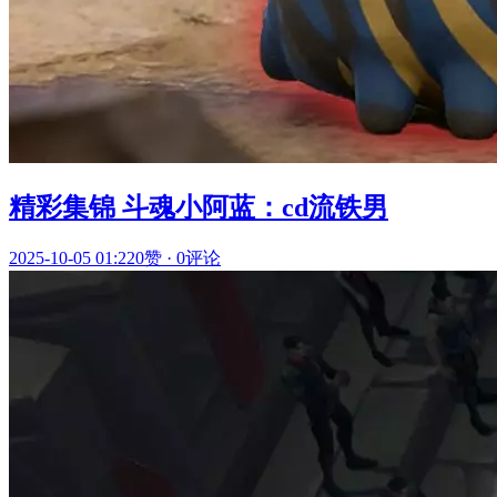
精彩集锦 斗魂小阿蓝：cd流铁男
2025-10-05 01:22
0赞
·
0评论