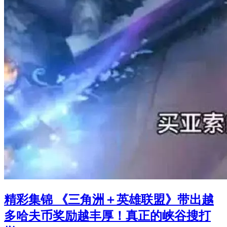
精彩集锦 《三角洲＋英雄联盟》带出越
多哈夫币奖励越丰厚！真正的峡谷搜打