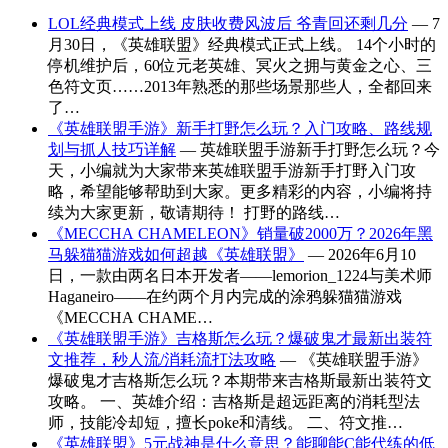
LOL经典模式上线 皮肤收费风波后 爷青回还剩几分
— 7
月30日，《英雄联盟》经典模式正式上线。 14个小时的
停机维护后，60位元老英雄、冥火之拥与黄金之心、三
色符文页……2013年熟悉的那些场景那些人，全都回来
了…
《英雄联盟手游》新手打野怎么玩？入门攻略、路线规
划与抓人技巧详解
— 英雄联盟手游新手打野怎么玩？今
天，小编就为大家带来英雄联盟手游新手打野入门攻
略，希望能够帮助到大家。更多精彩的内容，小编将持
续为大家更新，敬请期待！ 打野的路线…
《MECCHA CHAMELEON》销量破2000万？2026年黑
马躲猫猫游戏如何超越《英雄联盟》
— 2026年6月10
日，一款由两名日本开发者——lemorion_1224与美术师
Haganeiro——在约两个月内完成的涂鸦躲猫猫游戏
《MECCHA CHAME…
《英雄联盟手游》吉格斯怎么玩？爆破鬼才最新出装符
文推荐，秒人流/消耗流打法攻略
— 《英雄联盟手游》
爆破鬼才吉格斯怎么玩？本期带来吉格斯最新出装符文
攻略。 一、英雄介绍：吉格斯是超远距离的消耗型法
师，技能冷却短，擅长poke和清线。 二、符文推…
《英雄联盟》5元战神是什么意思？能聊能C能代练的低