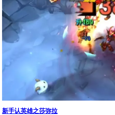
新手认英雄之莎弥拉