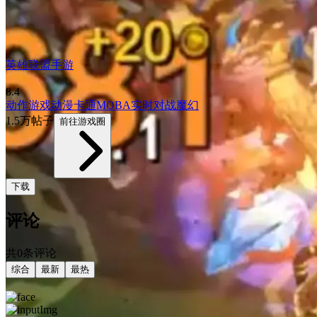
英雄联盟手游
8.4
动作游戏
动漫
卡通
MOBA
实时对战
魔幻
1.5万帖子
前往游戏圈
下载
评论
共0条评论
综合
最新
最热