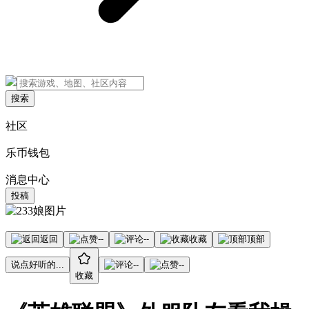
搜索
社区
乐币钱包
消息中心
投稿
返回
--
--
收藏
顶部
说点好听的...
--
--
收藏