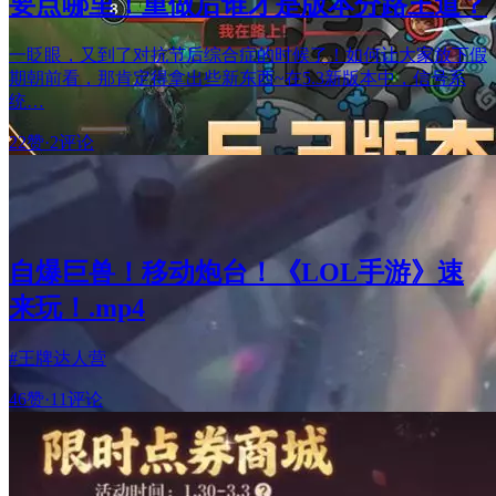
要点哪里！重做后谁才是版本分路王道？
一眨眼，又到了对抗节后综合症的时候了！如何让大家放下假
期朝前看，那肯定得拿出些新东西~在5.3新版本中，信号系
统…
22赞
·
2评论
自爆巨兽！移动炮台！《LOL手游》速
来玩！.mp4
#王牌达人营
46赞
·
11评论