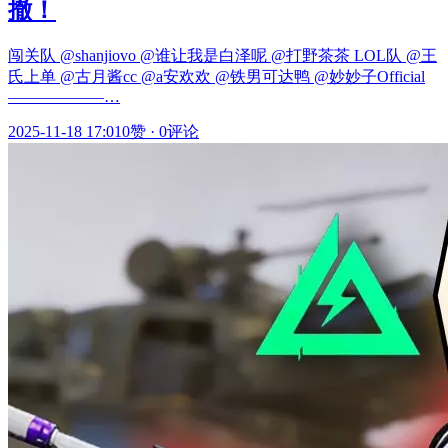
撤！
闯关队 @shanjiovo @谁让我是白泽呢 @打野茶茶 LOL队 @王
氏上单 @古月酱cc @a安欢欢 @铁男可达鸭 @妙妙子Official
——————…
2025-11-18 17:01
0赞
·
0评论