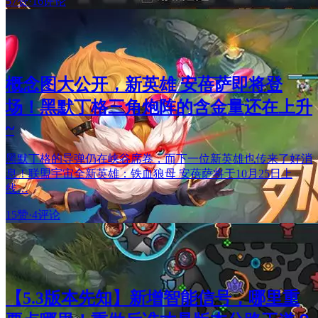
57赞
·
16评论
概念图大公开，新英雄 安蓓萨即将登
场！黑默丁格三角炮阵的含金量还在上升
~
黑默丁格的导弹仍在峡谷席卷，而下一位新英雄也传来了好消
息！联盟宇宙全新英雄：铁血狼母 安蓓萨将于10月25日上
线…
15赞
·
4评论
【5.3版本先知】新增智能信号，哪里重