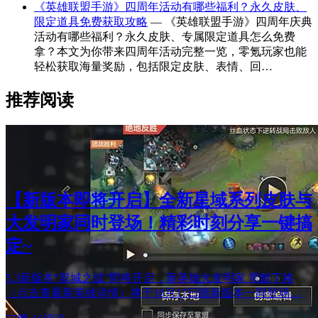
《英雄联盟手游》四周年活动有哪些福利？永久皮肤、
限定道具免费获取攻略
— 《英雄联盟手游》四周年庆典
活动有哪些福利？永久皮肤、专属限定道具怎么免费
拿？本文为你带来四周年活动完整一览，零氪玩家也能
轻松获取海量奖励，包括限定皮肤、表情、回…
推荐阅读
【新版本即将开启】全新星域系列皮肤与
大发明家同时登场！精彩时刻分享一键搞
定~
5.3新版本“双城之战”即将开启，新英雄大发明家 黑默丁格
（点击查看新英雄详情）将于10月17日随新版本一同登场…