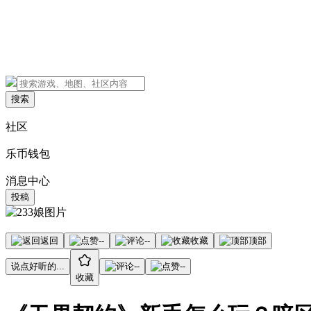
搜索
社区
乐币钱包
消息中心
投稿
返回
--
--
收藏
顶部
说点好听的...
--
--
收藏