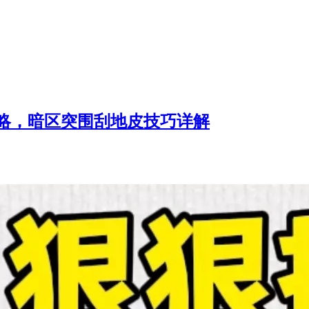
略，暗区突围刮地皮技巧详解