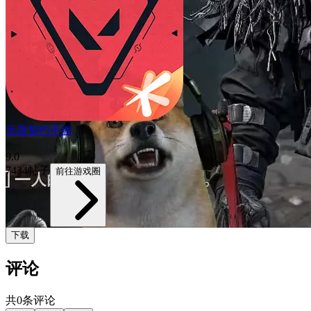
无畏契约手游
9.0
7434帖子
前往游戏圈
下载
评论
共0条评论