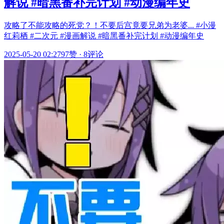
解说 #暗黑番补完计划 #动漫编年史
攻略了不能攻略的死党？！不要后宫竟要兄弟为老婆... #小漫
红莉栖 #二次元 #漫画解说 #暗黑番补完计划 #动漫编年史
2025-05-20 02:27
97赞
·
8评论