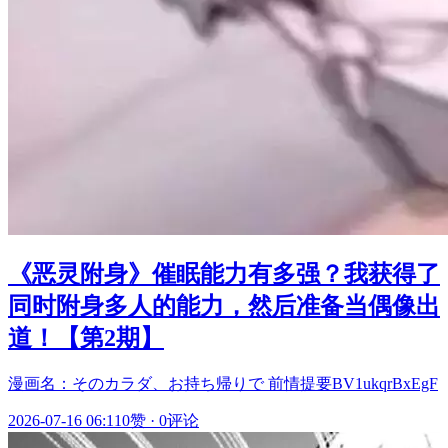
《恶灵附身》催眠能力有多强？我获得了
同时附身多人的能力，然后准备当偶像出
道！【第2期】
漫画名：そのカラダ、お持ち帰りで 前情提要BV1ukqrBxEgF
2026-07-16 06:11
0赞
·
0评论