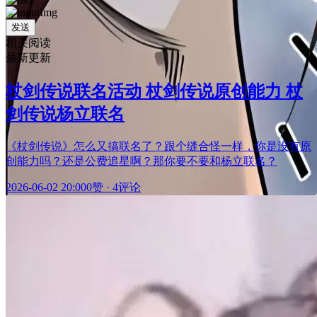
发送
相关阅读
最新更新
杖剑传说联名活动 杖剑传说原创能力 杖
剑传说杨立联名
《杖剑传说》怎么又搞联名了？跟个缝合怪一样，你是没有原
创能力吗？还是公费追星啊？那你要不要和杨立联名？
2026-06-02 20:00
0赞
·
4评论