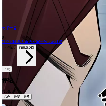
大千世界
8.7
独立
冒险
单人
角色扮演
开放世界
可爱
1334帖子
前往游戏圈
下载
评论
共0条评论
综合
最新
最热