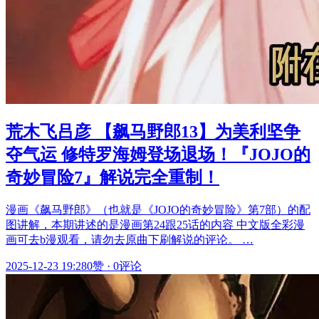
荒木飞吕彦 【飙马野郎13】为美利坚争
夺气运 修特罗海姆登场退场！『JOJO的
奇妙冒险7』解说完全重制！
漫画《飙马野郎》（也就是《JOJO的奇妙冒险》第7部）的配
图讲解，本期讲述的是漫画第24跟25话的内容 中文版全彩漫
画可去b漫观看，请勿去原曲下刷解说的评论。 …
2025-12-23 19:28
0赞
·
0评论