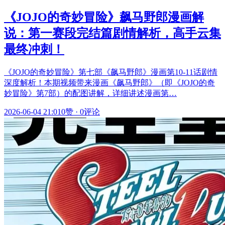
《JOJO的奇妙冒险》飙马野郎漫画解
说：第一赛段完结篇剧情解析，高手云集
最终冲刺！
《JOJO的奇妙冒险》第七部《飙马野郎》漫画第10-11话剧情
深度解析！本期视频带来漫画《飙马野郎》（即《JOJO的奇
妙冒险》第7部）的配图讲解，详细讲述漫画第…
2026-06-04 21:01
0赞
·
0评论