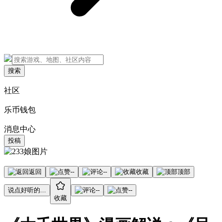
搜索
社区
乐币钱包
消息中心
投稿
返回
--
--
收藏
顶部
说点好听的...
--
--
收藏