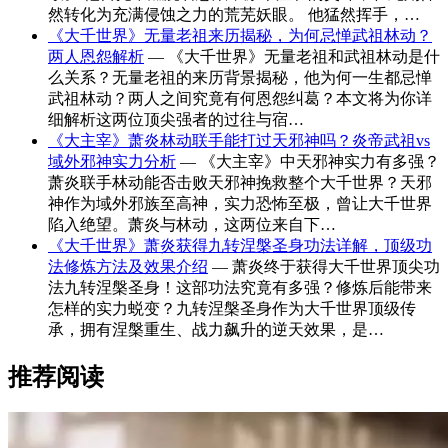
然转化为充满侵蚀之力的荒芜妖眼。 他猛然挥手，…
《大千世界》无量老祖来历揭秘，为何忌惮武祖林动？
两人恩怨解析
— 《大千世界》无量老祖和武祖林动是什
么关系？无量老祖的来历背景揭秘，他为何一生都忌惮
武祖林动？两人之间究竟有何恩怨纠葛？本文将为你详
细解析这两位顶尖强者的过往与宿…
《大主宰》萧炎林动联手能打过天邪神吗？炎帝武祖vs
域外邪神实力分析
— 《大主宰》中天邪神实力有多强？
萧炎联手林动能否击败天邪神挽救整个大千世界？天邪
神作为域外邪族至高神，实力恐怖至极，曾让大千世界
陷入绝望。萧炎与林动，这两位来自下…
《大千世界》萧炎获得九转涅槃圣身功法详解，顶级功
法修炼方法及效果介绍
— 萧炎终于获得大千世界顶尖功
法九转涅槃圣身！这部功法究竟有多强？修炼后能带来
怎样的实力蜕变？九转涅槃圣身作为大千世界顶级传
承，拥有涅槃重生、战力飙升的逆天效果，是…
推荐阅读