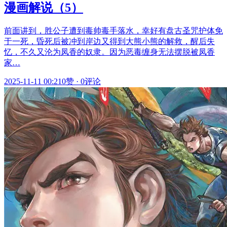
漫画解说（5）
前面讲到，胜公子遭到毒帅毒手落水，幸好有盘古圣咒护体免
于一死，昏死后被冲到岸边又得到大熊小熊的解救，醒后失
忆，不久又沦为凤香的奴隶。因为恶毒缠身无法摆脱被凤香
家…
2025-11-11 00:21
0赞
·
0评论