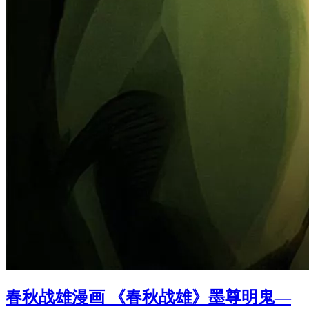
春秋战雄漫画 《春秋战雄》墨尊明鬼—