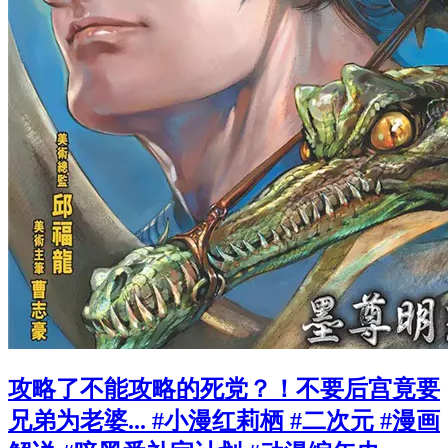
攻略了不能攻略的死党？！不要后宫竟要
兄弟为老婆... #小漫红莉栖 #二次元 #漫画