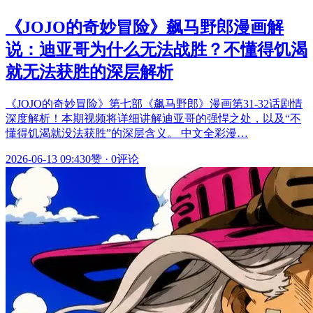
《JOJO的奇妙冒险》飙马野郎漫画解
说：迪亚哥为什么无法战胜？不懂得饥渴
就无法获胜的深层解析
《JOJO的奇妙冒险》第七部《飙马野郎》漫画第31-32话剧情
深度解析！本期视频将详细讲解迪亚哥的强悍之处，以及“不
懂得饥渴就没法获胜”的深层含义。 中文全彩漫…
2026-06-13 09:43
0赞
·
0评论