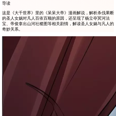
导读
这是《大千世界》里的《呆呆大帝》漫画解说，解析杀伐果断
的圣人女娲对凡人百依百顺的原因，还呈现了杨立夺冥河法
宝、帝俊拿出山河社稷图等相关剧情，解读圣人女娲与凡人的
奇妙关系。