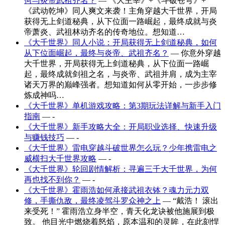
何与炎帝武祖齐名？
— 《大主宰》+《斗破苍穹》+
《武动乾坤》同人爽文来袭！主角穿越大千世界，开局
获得无上剑道秘典，从下位面一路崛起，最终成就与炎
帝萧炎、武祖林动齐名的传奇地位。想知道…
《大千世界》同人小说：开局获得无上剑道秘典，如何
从下位面崛起，最终与炎帝、武祖齐名？
— 你意外穿越
大千世界，开局获得无上剑道秘典，从下位面一路崛
起，最终成就剑祖之名，与炎帝、武祖并肩，成为主宰
诸天万界的巅峰强者。想知道如何从零开始，一步步修
炼成神吗…
《大千世界》单机游戏攻略：第3期玩法详解与新手入门
指南
— -
《大千世界》新手攻略大全：开局职业选择、快速升级
与赚钱技巧
— -
《大千世界》雷电穿越斗破世界怎么玩？少年携雷电之
威横扫大千世界攻略
— -
《大千世界》轮回剧情解析：寻遍三千大千世界，为何
再也找不到你？
— -
《大千世界》霍雨浩如何承接武祖衣钵？魂力元力双
修，手撕仇敌，最终凌驾斗罗众神之上
— “戴浩！ 滚出
来受死！” 霍雨浩立身半空，青天化龙诀被他施展到极
致。 他目光中燃烧着怒焰，原本温和的灵眸，在此刻悍