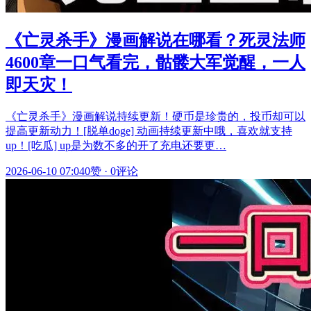
《亡灵杀手》漫画解说在哪看？死灵法师
4600章一口气看完，骷髅大军觉醒，一人
即天灾！
《亡灵杀手》漫画解说持续更新！硬币是珍贵的，投币却可以
提高更新动力！[脱单doge] 动画持续更新中哦，喜欢就支持
up！[吃瓜] up是为数不多的开了充电还要更…
2026-06-10 07:04
0赞
·
0评论