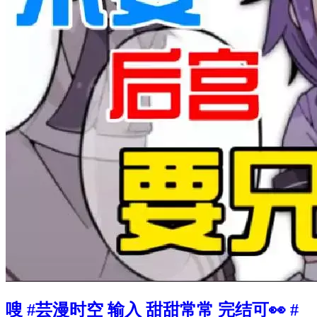
嗖 #芸漫时空 输入 甜甜常常 完结可👀 #