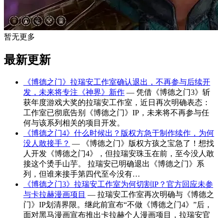
暂无更多
最新更新
《博德之门》拉瑞安工作室确认退出，不再参与后续开
发，未来将专注《神界》新作
— 凭借《博德之门3》斩
获年度游戏大奖的拉瑞安工作室，近日再次明确表态：
工作室已彻底告别《博德之门》IP，未来将不再参与任
何与该系列相关的项目开发。
《博德之门4》什么时候出？版权方急于制作续作，为何
没人敢接手？
— 《博德之门》版权方孩之宝急了！想找
人开发《博德之门4》，但拉瑞安珠玉在前，至今没人敢
接这个烫手山芋。 拉瑞安已明确退出《博德之门》系
列，但谁来接手第四代至今没有…
《博德之门3》拉瑞安工作室为何切割IP？官方回应未参
与卡拉赫漫画项目
— 拉瑞安工作室再次明确与《博德之
门》IP划清界限。继此前宣布“不做《博德之门4》”后，
面对黑马漫画宣布推出卡拉赫个人漫画项目，拉瑞安官