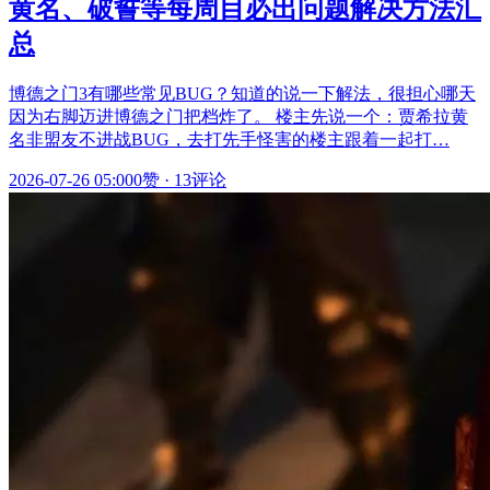
黄名、破誓等每周目必出问题解决方法汇
总
博德之门3有哪些常见BUG？知道的说一下解法，很担心哪天
因为右脚迈进博德之门把档炸了。 楼主先说一个：贾希拉黄
名非盟友不进战BUG，去打先手怪害的楼主跟着一起打…
2026-07-26 05:00
0赞
·
13评论