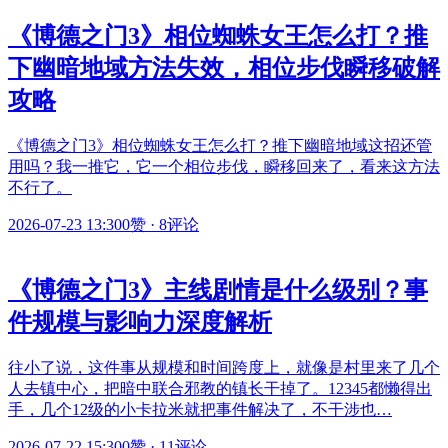
《博德之门3》相位蜘蛛女王怎么打？推
下幽暗地域方法失效，相位步伐瞬移破解
攻略
《博德之门3》相位蜘蛛女王怎么打？推下幽暗地域这招还管
用吗？我一推它，它一个相位步伐，瞬移回来了，看来这方法
不行了。
2026-07-23 13:30
0赞
·
8评论
《博德之门3》主线剧情是什么级别？事
件规模与影响力深度解析
往小了说，这件事从规模和时间跨度上，就像是村里来了几个
人去镇中心，把暗中联合邪教的镇长干掉了。12345都懒得出
手，几个12级的小卡拉米就把事件解决了，不干涉也…
2026-07-22 15:30
0赞
·
11评论