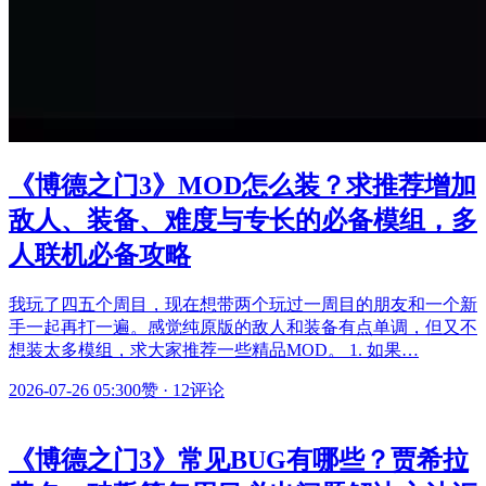
《博德之门3》MOD怎么装？求推荐增加
敌人、装备、难度与专长的必备模组，多
人联机必备攻略
我玩了四五个周目，现在想带两个玩过一周目的朋友和一个新
手一起再打一遍。感觉纯原版的敌人和装备有点单调，但又不
想装太多模组，求大家推荐一些精品MOD。 1. 如果…
2026-07-26 05:30
0赞
·
12评论
《博德之门3》常见BUG有哪些？贾希拉