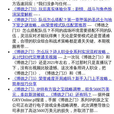
方迅速回应：“我们没参与任何…
《博德之门3》玩后真实体验分享：剧情、战斗与角色扮
演深度解析
— -
《博德之门3》队伍怎么搭配？第一章堕落的圣武士与地
下室之谜攻略，4K荣誉模式队伍配置推荐
— 《博德之
门3》怎么搭配队伍？不同的战场环境需要搭配不同的队
伍，灵活应对才能玩得爽！无论是荣誉模式还是普通难
度，合理的职业组合和战术策略都是通关关键。本期视
频将带…
《博德之门》怎么玩？诗人职业全系列实况流程攻略，
从1代到3代完整通关视频
— 上一次玩《博德之门1》和
《博德之门2》还是2021年左右，不过那时只是直播玩了
下，没有出视频比较遗憾。这次准备用诗人职业，把
《博德之门1》、《博德之门2》和《博…
《博德之门3》荣誉难度开局难吗？新手入门上手攻略，
简单技巧分享
《博德之门》IP持有方孩之宝战略调整，损失5600万美
元，多款新游被砍，《博德之门4》还有吗？
— 据外媒
GRYOnline.pl报道，手握《博德之门》系列IP的孩之宝
公司正在进行电子游戏业务战略调整。此次调整导致公
司承担了高达5600万美元的损失，并取消了部…