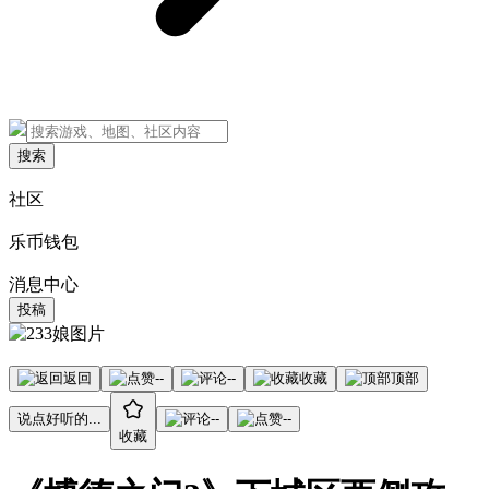
搜索
社区
乐币钱包
消息中心
投稿
返回
--
--
收藏
顶部
说点好听的...
--
--
收藏