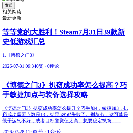
发送
相关阅读
最新更新
等等党的大胜利！Steam7月31日39款新
史低游戏汇总
1.《博德之门3》
2026-07-31 09:34
0赞
·
0评论
《博德之门3》扒窃成功率怎么提高？巧
手敏捷加点与装备选择攻略
《博德之门3》扒窃成功率怎么提升？巧手加4，敏捷加3，扒
窃成功需要点数是13，结果5次都失败了。别灰心，这可能是
骰子运气不好，或者目标警觉值太高。想要稳定扒窃，…
2026-07-28 11:00
0赞
·
13评论