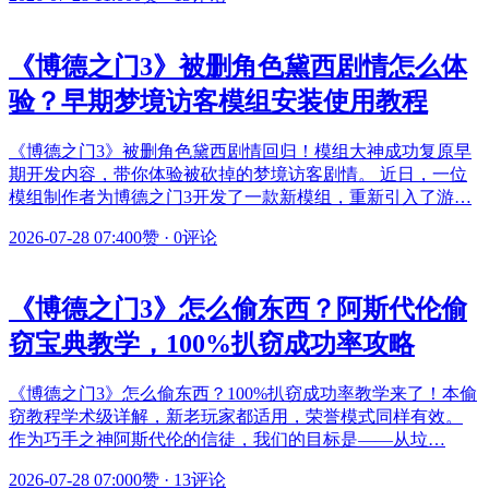
《博德之门3》被删角色黛西剧情怎么体
验？早期梦境访客模组安装使用教程
《博德之门3》被删角色黛西剧情回归！模组大神成功复原早
期开发内容，带你体验被砍掉的梦境访客剧情。 近日，一位
模组制作者为博德之门3开发了一款新模组，重新引入了游…
2026-07-28 07:40
0赞
·
0评论
《博德之门3》怎么偷东西？阿斯代伦偷
窃宝典教学，100%扒窃成功率攻略
《博德之门3》怎么偷东西？100%扒窃成功率教学来了！本偷
窃教程学术级详解，新老玩家都适用，荣誉模式同样有效。
作为巧手之神阿斯代伦的信徒，我们的目标是——从垃…
2026-07-28 07:00
0赞
·
13评论