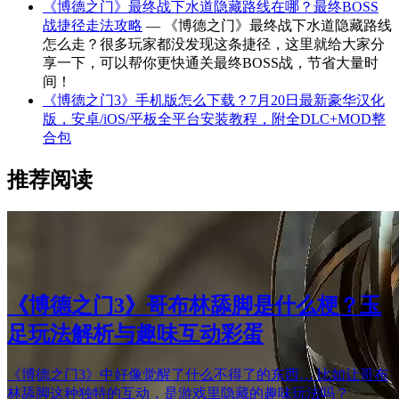
《博德之门》最终战下水道隐藏路线在哪？最终BOSS
战捷径走法攻略
— 《博德之门》最终战下水道隐藏路线
怎么走？很多玩家都没发现这条捷径，这里就给大家分
享一下，可以帮你更快通关最终BOSS战，节省大量时
间！
《博德之门3》手机版怎么下载？7月20日最新豪华汉化
版，安卓/iOS/平板全平台安装教程，附全DLC+MOD整
合包
推荐阅读
《博德之门3》哥布林舔脚是什么梗？玉
足玩法解析与趣味互动彩蛋
《博德之门3》中好像觉醒了什么不得了的东西… 比如让哥布
林舔脚这种独特的互动，是游戏里隐藏的趣味玩法吗？