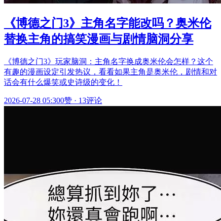
《博德之门3》主角名字能改吗？奥米伦
替换主角的搞笑漫画与剧情脑洞分享
《博德之门3》玩家脑洞：主角名字换成奥米伦会怎样？这个
有趣的漫画设定引发热议，看看如果主角是奥米伦，剧情和对
话会有什么爆笑或史诗级的变化！
2026-07-28 05:30
0赞
·
13评论