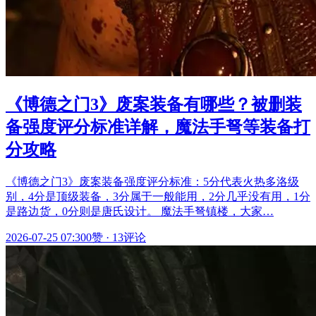
《博德之门3》废案装备有哪些？被删装
备强度评分标准详解，魔法手弩等装备打
分攻略
《博德之门3》废案装备强度评分标准：5分代表火热多洛级
别，4分是顶级装备，3分属于一般能用，2分几乎没有用，1分
是路边货，0分则是唐氏设计。 魔法手弩镇楼，大家…
2026-07-25 07:30
0赞
·
13评论