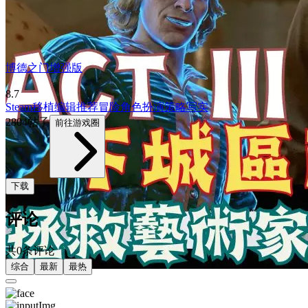
博德之门增强版
8.7
Steam移植
编辑推荐
冒险
角色扮演
策略
写实
2804帖子
前往游戏圈
下载
评论
共0条评论
综合
最新
最热