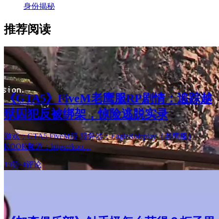
身份揭秘
推荐阅读
《GTA5》FiveM老鹰服RP剧情：追踪越
狱囚犯反被绑架，惊险逃脱实录
游戏：GTA5 FiveM服 服务器：EagleRoleplay（老鹰服）
KOOK频道：https://koo…
19赞
·
4评论