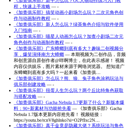
《加查俱乐部》新手怎么玩？OC人物动作练习入门教
程，快速上手攻略
— -
《加查俱乐部》搞笑动画小剧场怎么玩？二次元角色创
作与动画制作教程
— -
《加查俱乐部》新人怎么玩？绿茶角色介绍与软件使用
入门指南
— -
《加查俱乐部》喵星人动画怎么玩？加查小剧场二次元
角色创作与动画制作教程
— -
《加查俱乐部》广东蟑螂到底有多大？趣味二创视频分
享，爆笑演绎南方大蟑螂
— 本期视频为二创作品，音频
和创意源自原创作者@咩啊博士，在此表示感谢！ 视频
内容仅供娱乐，图片素材来源于网络浏览器。 想知道广
东蟑螂到底有多大吗？一起来看《加查俱…
《加查俱乐部》怎么玩？熊、狼、兔子角色涂鸦玩法与
俱乐部创建攻略
— -
《加查俱乐部》扭蛋人生怎么玩？两个丘比特角色获取
与搭配攻略
— -
《加查俱乐部》Gacha Nebula 1.7更新了什么？新版本爆
料：90+新素材与功能抢先看
— 《加查俱乐部》Gacha
Nebula 1.7版本更新内容抢先看！ 视频链接：
https://youtu.be/rcnV8ghlnko?si=O2PfIxc2N…
《加查俱乐部》真千金竟是隐藏大佬？系统玩法与角色