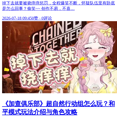
掉下去就要被挠痒痒惩罚，全程爆笑不断，怀疑队伍里有卧底
是怎么回事？偷笑~~ 创作不易，不喜…
2026-07-18 09:45
0赞
·
0评论
《加查俱乐部》超自然行动组怎么玩？和
平模式玩法介绍与角色攻略