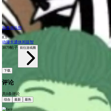
加查俱乐部
8.1
动漫
卡通
休闲益智
3879帖子
前往游戏圈
下载
评论
共0条评论
综合
最新
最热