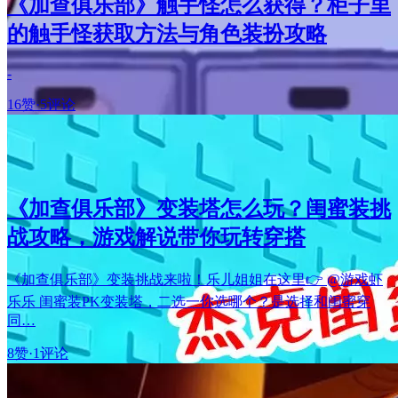
《加查俱乐部》触手怪怎么获得？柜子里
的触手怪获取方法与角色装扮攻略
-
16赞
·
5评论
《加查俱乐部》变装塔怎么玩？闺蜜装挑
战攻略，游戏解说带你玩转穿搭
《加查俱乐部》变装挑战来啦！乐儿姐姐在这里👉 @游戏虾
乐乐 闺蜜装PK变装塔，二选一你选哪个？是选择和闺蜜穿
同…
8赞
·
1评论