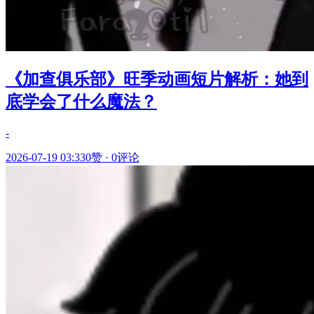
《加查俱乐部》旺季动画短片解析：她到
底学会了什么魔法？
-
2026-07-19 03:33
0赞
·
0评论