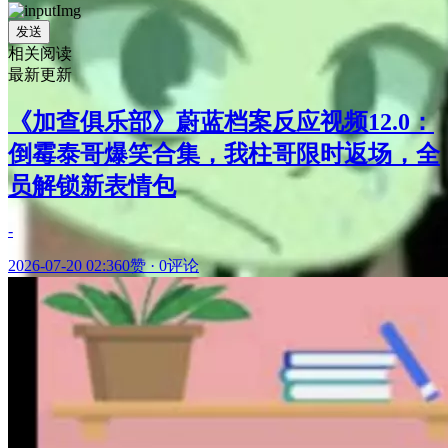
发送
相关阅读
最新更新
《加查俱乐部》蔚蓝档案反应视频12.0：
倒霉泰哥爆笑合集，我柱哥限时返场，全
员解锁新表情包
-
2026-07-20 02:36
0赞
·
0评论