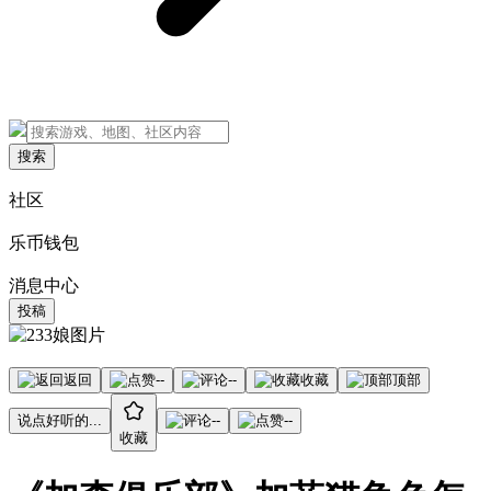
搜索
社区
乐币钱包
消息中心
投稿
返回
--
--
收藏
顶部
说点好听的...
--
--
收藏