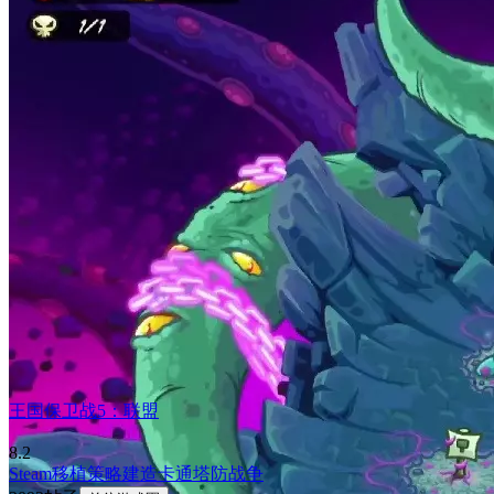
王国保卫战5：联盟
8.2
Steam移植
策略
建造
卡通
塔防
战争