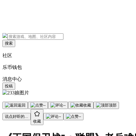
搜索
社区
乐币钱包
消息中心
投稿
返回
--
--
收藏
顶部
说点好听的...
--
--
收藏