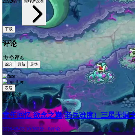
2092帖子
前往游戏圈
下载
评论
共0条评论
综合
最新
最热
发送
相关阅读
最新更新
童年回忆 欲念之巅(老兵难度）三星无漏
2026-05-02 10:36
0赞
·
0评论