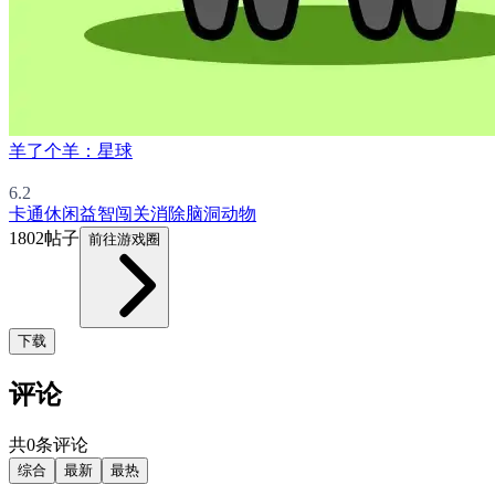
羊了个羊：星球
6.2
卡通
休闲益智
闯关
消除
脑洞
动物
1802帖子
前往游戏圈
下载
评论
共0条评论
综合
最新
最热