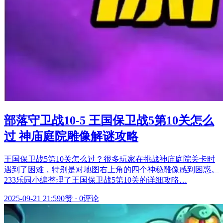
部落守卫战10-5 王国保卫战5第10关怎么
过 神庙庭院雕像解谜攻略
王国保卫战5第10关怎么过？很多玩家在挑战神庙庭院关卡时
遇到了困难，特别是对地图右上角的四个神秘雕像感到困惑。
233乐园小编整理了王国保卫战5第10关的详细攻略…
2025-09-21 21:59
0赞
·
0评论