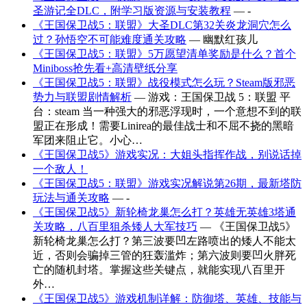
圣游记全DLC，附学习版资源与安装教程
— -
《王国保卫战5：联盟》大圣DLC第32关炎龙洞穴怎么
过？孙悟空不可能难度通关攻略
— 幽默红孩儿
《王国保卫战5：联盟》5万愿望清单奖励是什么？首个
Miniboss抢先看+高清壁纸分享
《王国保卫战5：联盟》战役模式怎么玩？Steam版邪恶
势力与联盟剧情解析
— 游戏：王国保卫战 5：联盟 平
台：steam 当一种强大的邪恶浮现时，一个意想不到的联
盟正在形成！需要Linirea的最佳战士和不屈不挠的黑暗
军团来阻止它。小心…
《王国保卫战5》游戏实况：大姐头指挥作战，别说话掉
一个敌人！
《王国保卫战5：联盟》游戏实况解说第26期，最新塔防
玩法与通关攻略
— -
《王国保卫战5》新轮椅龙巢怎么打？英雄无英雄3塔通
关攻略，八百里狙杀矮人大军技巧
— 《王国保卫战5》
新轮椅龙巢怎么打？第三波要凹左路喷出的矮人不能太
近，否则会骗掉三管的狂轰滥炸；第六波则要凹火胖死
亡的随机封塔。掌握这些关键点，就能实现八百里开
外…
《王国保卫战5》游戏机制详解：防御塔、英雄、技能与