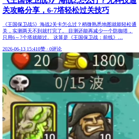
《王国保卫战5》海战2怎么打？无科技通
关攻略分享，6-7塔轻松过关技巧
《王国保卫战5》海战2关卡怎么过？稍微熟悉地图就能轻松通
关，实测两天不到就打完了。 目测还能再减少一个防御塔，
只用6～7个塔就能过。 这算是《王国保卫战：前线》…
2026-06-13 15:41
0赞
·
0评论