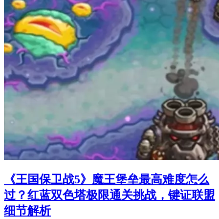
《王国保卫战5》魔王堡垒最高难度怎么
过？红蓝双色塔极限通关挑战，键证联盟
细节解析