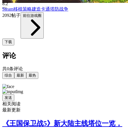
8.2
Steam移植
策略
建造
卡通
塔防
战争
2092帖子
前往游戏圈
下载
评论
共0条评论
综合
最新
最热
发送
相关阅读
最新更新
《王国保卫战5》新大陆主线塔位一览，