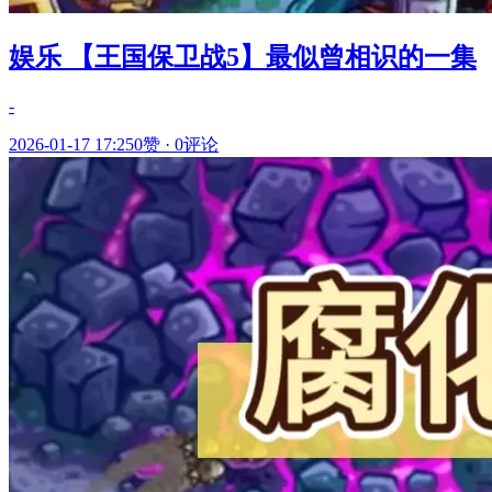
娱乐 【王国保卫战5】最似曾相识的一集
-
2026-01-17 17:25
0赞
·
0评论