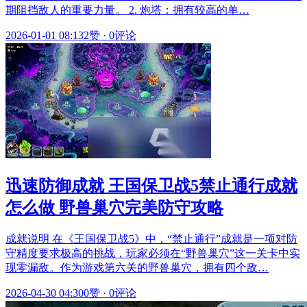
期阻挡敌人的重要力量。 2. 炮塔：拥有较高的单…
2026-01-01 08:13
2赞
·
0评论
迅速防御成就 王国保卫战5禁止通行成就
怎么做 野兽巢穴完美防守攻略
成就说明 在《王国保卫战5》中，“禁止通行”成就是一项对防
守精度要求极高的挑战，玩家必须在“野兽巢穴”这一关卡中实
现零漏敌。作为游戏第六关的野兽巢穴，拥有四个敌…
2026-04-30 04:30
0赞
·
0评论