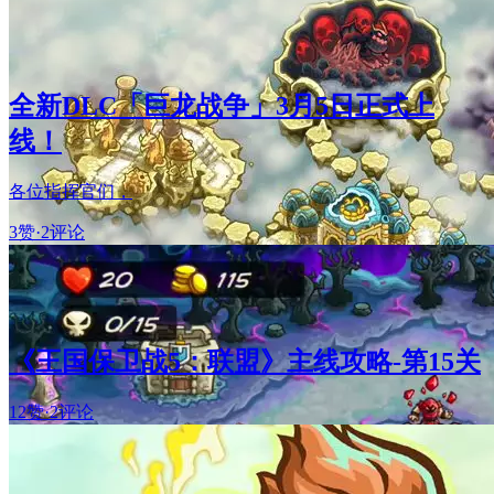
全新DLC「巨龙战争」3月5日正式上
线！
各位指挥官们，
3赞
·
2评论
《王国保卫战5：联盟》主线攻略-第15关
12赞
·
2评论