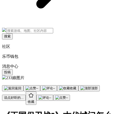
搜索
社区
乐币钱包
消息中心
投稿
返回
--
--
收藏
顶部
说点好听的...
--
--
收藏