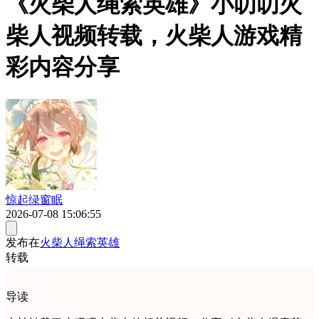
《火柴人绳索英雄》小叨叨火
柴人视频转载，火柴人游戏精
彩内容分享
惊起绿窗眠
2026-07-08 15:06:55
发布在
火柴人绳索英雄
转载
导读