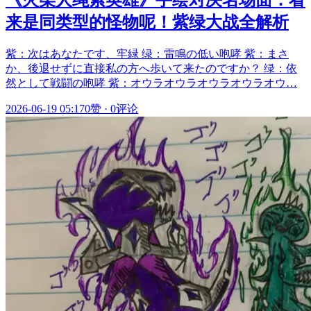
《火柴人绳索英雄》手绘对决名场面：看
来是同类型的怪物呢！紫绿大战全解析
紫：次はあなたです、牢緑 绿：雷鳴の低い咆哮 紫：まさ
か、後退せずに直接私の方へ歩いて来たのですか？ 绿：依
然として戦闘の咆哮 紫：オウラオウラオウラオウラオウ…
2026-06-19 05:17
0赞
·
0评论