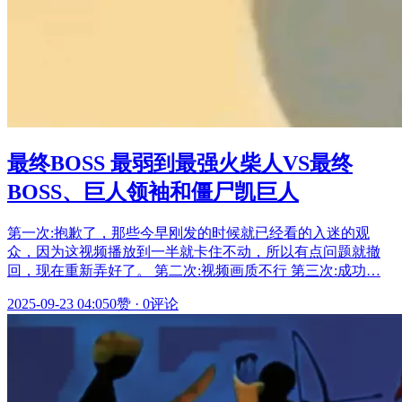
最终BOSS 最弱到最强火柴人VS最终
BOSS、巨人领袖和僵尸凯巨人
第一次:抱歉了，那些今早刚发的时候就已经看的入迷的观
众，因为这视频播放到一半就卡住不动，所以有点问题就撤
回，现在重新弄好了。 第二次:视频画质不行 第三次:成功…
2025-09-23 04:05
0赞
·
0评论