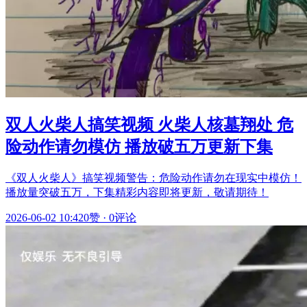
双人火柴人搞笑视频 火柴人核墓翔处 危
险动作请勿模仿 播放破五万更新下集
《双人火柴人》搞笑视频警告：危险动作请勿在现实中模仿！
播放量突破五万，下集精彩内容即将更新，敬请期待！
2026-06-02 10:42
0赞
·
0评论