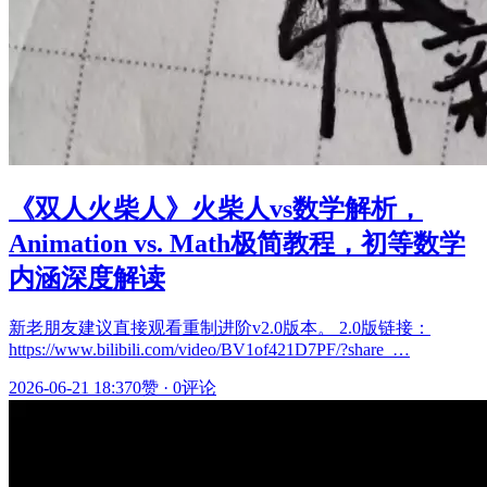
《双人火柴人》火柴人vs数学解析，
Animation vs. Math极简教程，初等数学
内涵深度解读
新老朋友建议直接观看重制进阶v2.0版本。 2.0版链接：
https://www.bilibili.com/video/BV1of421D7PF/?share_…
2026-06-21 18:37
0赞
·
0评论