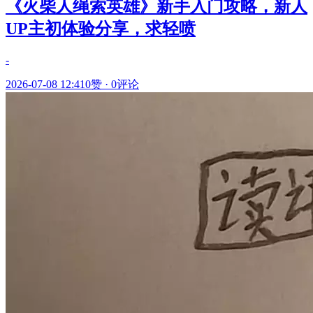
《火柴人绳索英雄》新手入门攻略，新人
UP主初体验分享，求轻喷
-
2026-07-08 12:41
0赞
·
0评论