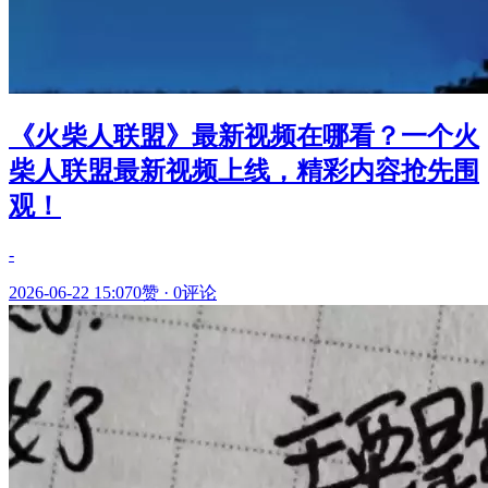
《火柴人联盟》最新视频在哪看？一个火
柴人联盟最新视频上线，精彩内容抢先围
观！
-
2026-06-22 15:07
0赞
·
0评论