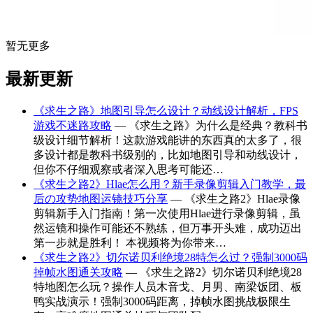
暂无更多
最新更新
《求生之路》地图引导怎么设计？动线设计解析，FPS
游戏不迷路攻略
— 《求生之路》为什么是经典？教科书
级设计细节解析！这款游戏能讲的东西真的太多了，很
多设计都是教科书级别的，比如地图引导和动线设计，
但你不仔细观察或者深入思考可能还…
《求生之路2》Hlae怎么用？新手录像剪辑入门教学，最
后の攻势地图运镜技巧分享
— 《求生之路2》Hlae录像
剪辑新手入门指南！第一次使用Hlae进行录像剪辑，虽
然运镜和操作可能还不熟练，但万事开头难，成功迈出
第一步就是胜利！ 本视频将为你带来…
《求生之路2》切尔诺贝利绝境28特怎么过？强制3000码
掉帧水图通关攻略
— 《求生之路2》切尔诺贝利绝境28
特地图怎么玩？操作人员木音戈、月男、南梁饭团、板
鸭实战演示！强制3000码距离，掉帧水图挑战极限生