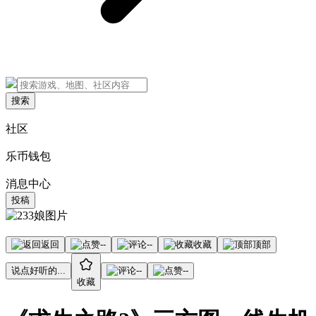
搜索
社区
乐币钱包
消息中心
投稿
返回
--
--
收藏
顶部
说点好听的...
--
--
收藏