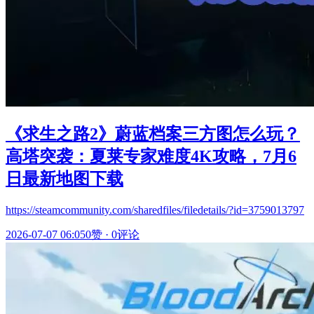
《求生之路2》蔚蓝档案三方图怎么玩？
高塔突袭：夏莱专家难度4K攻略，7月6
日最新地图下载
https://steamcommunity.com/sharedfiles/filedetails/?id=3759013797
2026-07-07 06:05
0赞
·
0评论