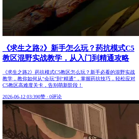
《求生之路2》新手怎么玩？药抗模式C5
教区混野实战教学，从入门到精通攻略
《求生之路2》药抗模式C5教区怎么玩？新手必看的混野实战
教学，教你如何从“会玩”到“精通”，掌握药抗技巧，轻松应对
C5教区高难度关卡，告别萌新阶段！
2026-06-12 03:39
0赞
·
0评论