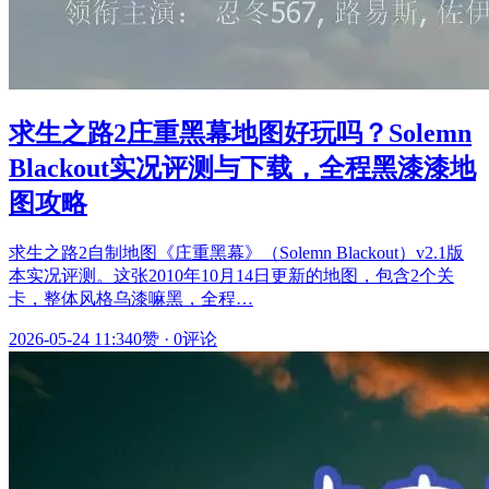
求生之路2庄重黑幕地图好玩吗？Solemn
Blackout实况评测与下载，全程黑漆漆地
图攻略
求生之路2自制地图《庄重黑幕》（Solemn Blackout）v2.1版
本实况评测。这张2010年10月14日更新的地图，包含2个关
卡，整体风格乌漆嘛黑，全程…
2026-05-24 11:34
0赞
·
0评论