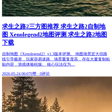
求生之路2三方图推荐 求生之路2自制地
图 Xenolegend2地图评测 求生之路2地图
下载
自制地图《Xenolegend2》v1.3版本评测。 地图场景宏大但路
线引导极差，玩家容易迷路。场景重复度高，存在大量复制粘
贴内容，游戏体验枯燥。 核心玩法仅为…
2026-05-24 06:07
0赞
·
0评论