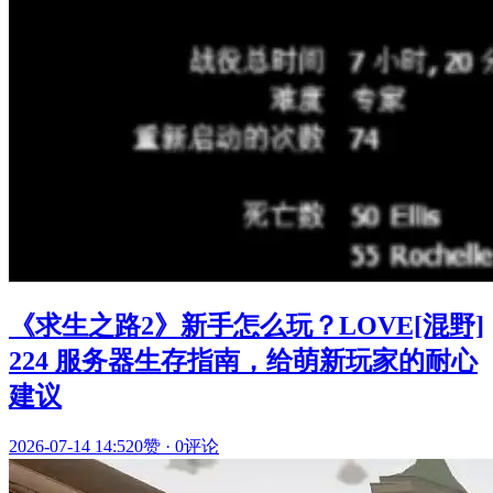
《求生之路2》新手怎么玩？LOVE[混野]
224 服务器生存指南，给萌新玩家的耐心
建议
2026-07-14 14:52
0赞
·
0评论