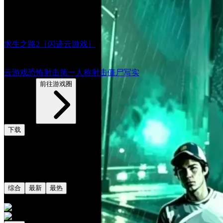
求生之路2（闪迹云游戏）
9.6
云游戏
恐怖
射击
第一人称射击
僵尸
写实
2716帖子
前往游戏圈
下载
评论
共0条评论
综合
最新
最热