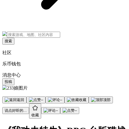
搜索
社区
乐币钱包
消息中心
投稿
返回
--
--
收藏
顶部
说点好听的...
--
--
收藏