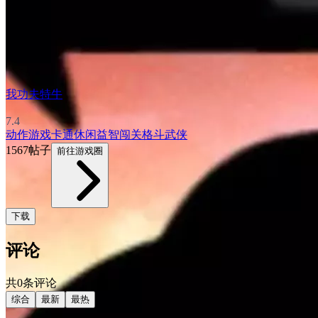
我功夫特牛
7.4
动作游戏
卡通
休闲益智
闯关
格斗
武侠
1567帖子
前往游戏圈
下载
评论
共0条评论
综合
最新
最热