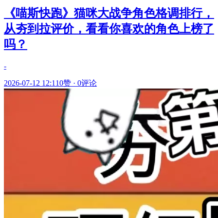
《喵斯快跑》猫咪大战争角色格调排行，
从夯到拉评价，看看你喜欢的角色上榜了
吗？
-
2026-07-12 12:11
0赞
·
0评论