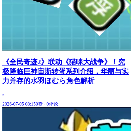
《全民奇迹2》联动《猫咪大战争》！究
极降临巨神宙斯转蛋系列介绍，华丽与实
力并存的水羽ほむら角色解析
-
2026-07-05 08:15
0赞
·
0评论