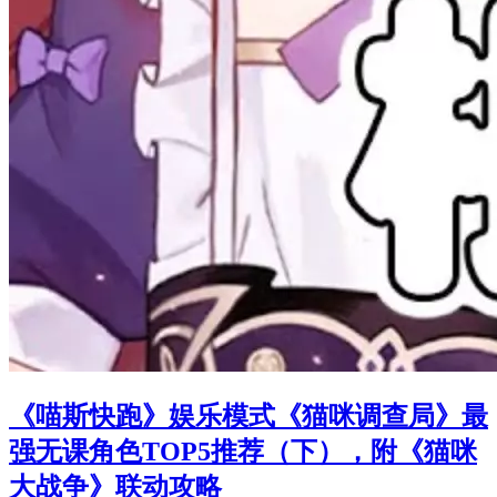
《喵斯快跑》娱乐模式《猫咪调查局》最
强无课角色TOP5推荐（下），附《猫咪
大战争》联动攻略