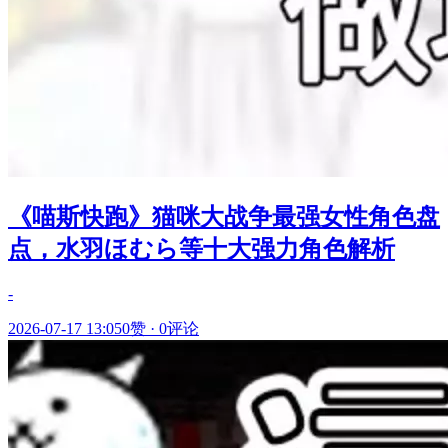
《喵斯快跑》猫咪大战争最强女性角色盘
点，水羽ほむら等十大强力角色解析
-
2026-07-17 13:05
0赞
·
0评论