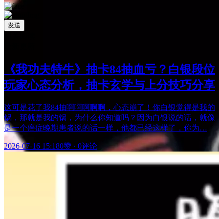
发送
相关阅读
最新更新
《我功夫特牛》抽卡84抽血亏？白银段位
玩家心态分析，抽卡玄学与上分技巧分享
这可是花了我84抽啊啊啊啊啊，心态崩了！你白银觉得是我的
锅，那就是我的锅，为什么你知道吗？因为白银说的话，就像
是一个癌症晚期患者说的话一样，他都已经这样了，你为…
2026-07-16 15:18
0赞
·
0评论