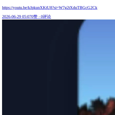
https://youtu.be/kJpkunXKtU8?si=W7g2tXduTBGcG2Ck
2026-06-29 05:07
0赞
·
0评论