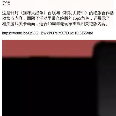
导读
这是针对《猫咪大战争》台版与《我功夫特牛》的绝版合作活
动盘点内容，回顾了活动里最久绝版的Top5角色，还展示了
相关游戏关卡画面，适合10周年老玩家重温相关绝版内容。
https://youtu.be/0pl8G_BwxPQ?si=X7D1oj10i5I55vnd