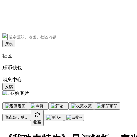
搜索
社区
乐币钱包
消息中心
投稿
返回
--
--
收藏
顶部
说点好听的...
--
--
收藏