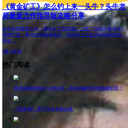
《黄金矿工》怎么钓上来一头牛？头牛老
师最新力作指导版攻略分享
头牛老师最新力作《黄金矿工指导版》上线！游戏作者头牛o
倾情打造，教你如何精准操作，轻松钓上大金块和神秘奖励。
想知…
0赞
·
0评论
热门阅读
逃离家暴游戏的八种结局，所有隐藏结局和隐藏彩蛋！
《我是猫》房子任务攻略合集