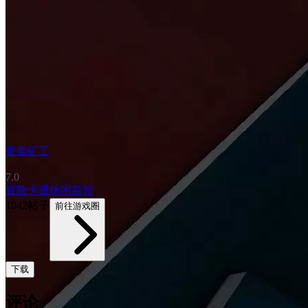
黄金矿工
7.0
冒险
卡通
休闲益智
1042帖子
前往游戏圈
下载
评论