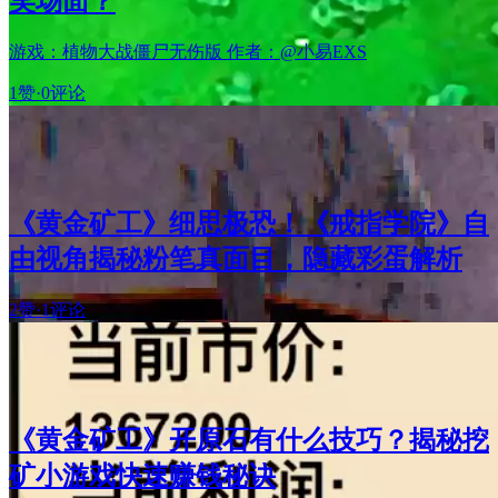
笑场面？
游戏：植物大战僵尸无伤版 作者：@小易EXS
1赞
·
0评论
《黄金矿工》细思极恐！《戒指学院》自
由视角揭秘粉笔真面目，隐藏彩蛋解析
2赞
·
1评论
《黄金矿工》开原石有什么技巧？揭秘挖
矿小游戏快速赚钱秘诀