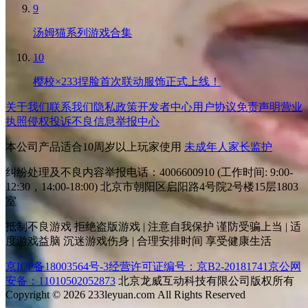
9
汤姆猫系列游戏合集
10
樱校×233捏脸首次联动服饰正式上线！
关于我们
联系我们
隐私政策
开发者中心
用户协议
免责声明
营业
执照
侵权投诉
不良信息举报中心
本公司产品适合10周岁以上玩家使用
未成年人家长监护
纠纷处理及不良内容举报电话：4006600910 (工作时间: 9:00-
12:30，14:00-18:00) 北京市朝阳区启阳路4号院2号楼15层1803
室
抵制不良游戏 拒绝盗版游戏 | 注意自我保护 谨防受骗上当 | 适
度游戏益脑 沉迷游戏伤身 | 合理安排时间 享受健康生活
京ICP备18003564号-3
经营许可证编号：京B2-20181741
京公网
安备：11010502052873
北京龙威互动科技有限公司版权所有
Copyright © 2026 233leyuan.com All Rights Reserved