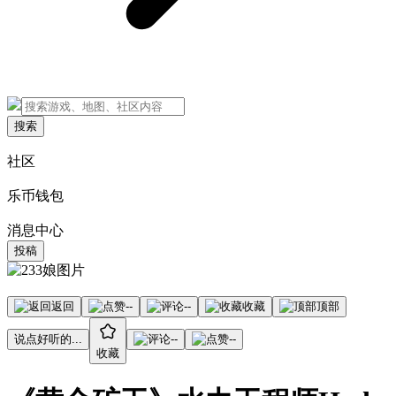
搜索
社区
乐币钱包
消息中心
投稿
返回
--
--
收藏
顶部
说点好听的...
--
--
收藏