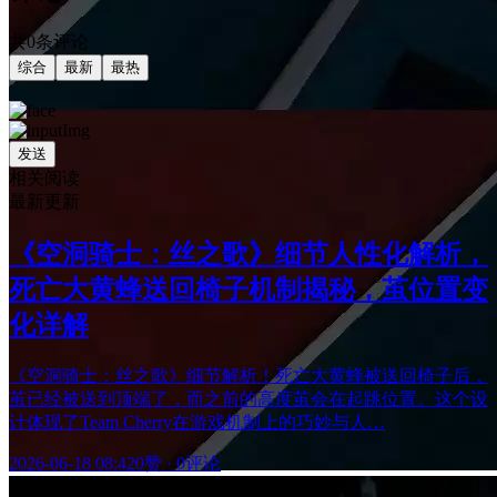
共0条评论
综合
最新
最热
发送
相关阅读
最新更新
《空洞骑士：丝之歌》细节人性化解析，
死亡大黄蜂送回椅子机制揭秘，茧位置变
化详解
《空洞骑士：丝之歌》细节解析！死亡大黄蜂被送回椅子后，
茧已经被送到顶端了，而之前的高度茧会在起跳位置。这个设
计体现了Team Cherry在游戏机制上的巧妙与人…
2026-06-18 08:42
0赞
·
0评论