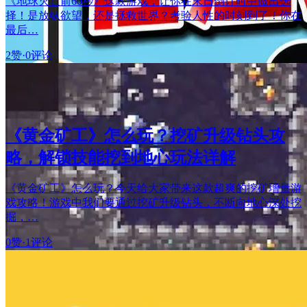
《地球灭亡前60秒》这款游戏，让你在末日倒计时中做出选
择！是放纵欲望，还是拯救世界？考验人性的时刻到了！你在
最后…
2赞
·
0评论
《黄金矿工》怎么玩？挖矿升级钻头攻
略，解锁技能挖到地心玩法详解
《黄金矿工》怎么玩？今天给大家带来这款超爽的挖矿增量游
戏攻略！游戏中我们要通过挖矿升级钻头，不断向地心深处挖
掘，…
0赞
·
1评论