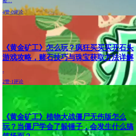
捡…
4赞
·
0评论
《黄金矿工》怎么玩？疯狂买买买开石头
游戏攻略，赌石技巧与珠宝获取方法详解
-
2赞
·
1评论
《黄金矿工》植物大战僵尸无伤版怎么
玩？当僵尸学会了躲锤子，会发生什么搞