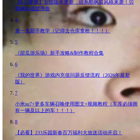
【8.14更新】女团版本更新，甜系酷飒双风格来袭！贝
斯奏响成团序曲
4
第一关新手教学（记得去仓库拿枪！！！）
5
《甜瓜游乐场》新手攻略&制作教程合集
6
《我的世界》游戏内充值问题反馈流程（2026年最新
版）
7
小米su7+更多车辆召唤使用图文+视频教程（车库必须拥
有一辆及以上的车！！！）
8
【必看】233乐园新春百万福利大放送活动开启！