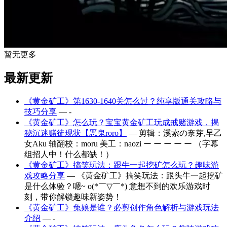
暂无更多
最新更新
《黄金矿工》第1630-1640关怎么过？纯享版通关攻略与
技巧分享
— -
《黄金矿工》怎么玩？宝宝黄金矿工玩成戒赌游戏，揭
秘沉迷赌徒现状【恶鬼roro】
— 剪辑：溪索の奈芽,早乙
女Aku 轴翻校：moru 美工：naozi ー ー ー ー ー （字幕
组招人中！什么都缺！）
《黄金矿工》搞笑玩法：跟牛一起挖矿怎么玩？趣味游
戏攻略分享
— 《黄金矿工》搞笑玩法：跟头牛一起挖矿
是什么体验？嗯~ o(*￣▽￣*) 意想不到的欢乐游戏时
刻，带你解锁趣味新姿势！
《黄金矿工》兔娘是谁？必剪创作角色解析与游戏玩法
介绍
— -