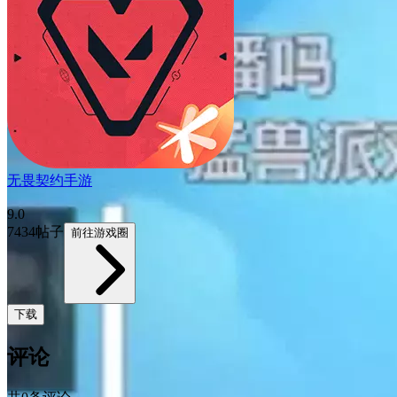
无畏契约手游
9.0
7434帖子
前往游戏圈
下载
评论