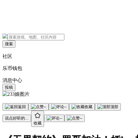
搜索
社区
乐币钱包
消息中心
投稿
返回
--
--
收藏
顶部
说点好听的...
--
--
收藏