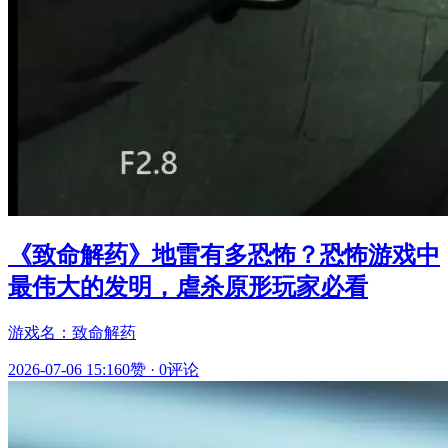
《致命解药》地雷有多恐怖？恐怖游戏中
最伟大的发明，虐杀原形玩家必看
游戏名：致命解药
2026-07-06 15:16
0赞
·
0评论