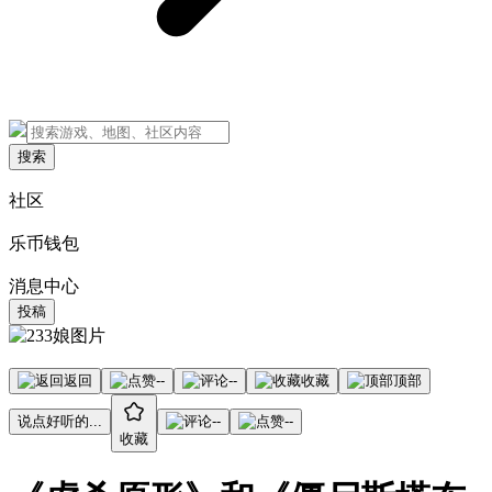
搜索
社区
乐币钱包
消息中心
投稿
返回
--
--
收藏
顶部
说点好听的...
--
--
收藏