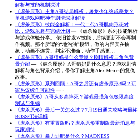
解析与技能机制探讨
《虐杀原形》主角A哥结局解析，屠龙少年终成恶龙？
单机游戏网吧神作剧情深度解读
《虐杀原形》技能全解析：一代二代A哥肌肉形态对
比，游戏乐趣与完结计划
— 《虐杀原形》系列技能解析
与游戏体验分享。 依旧首发W技能，后续更新不会再制
作视频。那个所谓的“地沟油”模组，做的内容实在抽
象，动画不连贯、判定不准确，动作手感更…
《虐杀原形》A哥猎妈是什么意思？剧情解析与角色背
景介绍
— 《虐杀原形》A哥猎妈是什么意思？游戏剧情
解析与角色背景介绍，带你了解主角Alex Mercer的复仇
故事。
《虐杀原形》系列回顾：A哥之后还有虐杀原形3吗？玩
家热议续作可能性
— -
《虐杀原形》A哥从多高摔死？游戏最强角色极限高度
测试与集锦
《虐杀原形》最后一关怎么过？7月19日通关攻略与最终
BOSS打法详解
《虐杀原形》有重置版吗？虐杀原形重制版最新消息与
玩家期待
《虐杀原形》暴力迪吧是什么？MADNESS