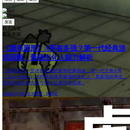
发送
相关阅读
最新更新
《虐杀原形》A哥有多强？第一代经典游
戏回顾，最强生化人能力解析
《虐杀原形》是许多玩家的童年经典游戏，第一代主角A哥
（Alex Mercer）绝对是游戏界最强的生化人，其超强的再生、
变形与战斗能力至今仍让玩家津津乐道。
2026-07-06 18:38
0赞
·
0评论