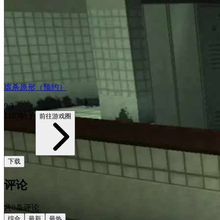
虐杀原形（预约）
9.3
1183帖子
前往游戏圈
下载
评论
共0条评论
综合
最新
最热