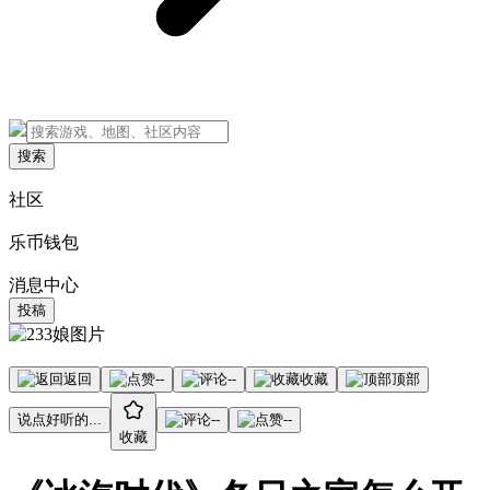
搜索
社区
乐币钱包
消息中心
投稿
返回
--
--
收藏
顶部
说点好听的...
--
--
收藏