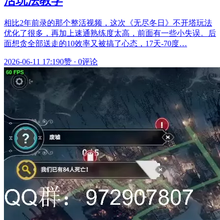
活玩法教学
相比2年前录的那个整活视频，这次《无尽冬日》不开塔玩法
优化了很多，再加上速通熟练度太高，前面有一些小失误。后
面想贪全部送走的10效率又被搞了心态，17天-70度…
2026-06-11 17:19
0赞
·
0评论