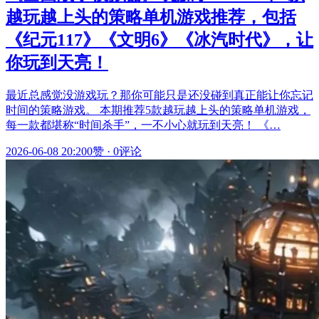
越玩越上头的策略单机游戏推荐，包括
《纪元117》《文明6》《冰汽时代》，让
你玩到天亮！
最近总感觉没游戏玩？那你可能只是还没碰到真正能让你忘记
时间的策略游戏。 本期推荐5款越玩越上头的策略单机游戏，
每一款都堪称“时间杀手”，一不小心就玩到天亮！ 《…
2026-06-08 20:20
0赞
·
0评论