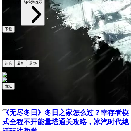
7434帖子
前往游戏圈
下载
评论
共0条评论
综合
最新
最热
发送
相关阅读
最新更新
《无尽冬日》冬日之家怎么过？幸存者模
式全程不开能量塔通关攻略，冰汽时代绝