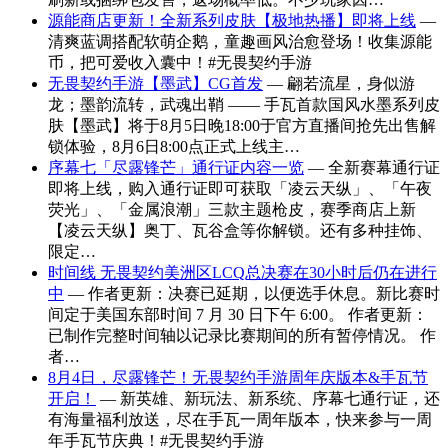
源能商店更新！全新系列皮肤【极地热播】即将上线
—
清爽蓝调搭配软萌企鹅，童趣画风治愈登场！收集源能
币，把可爱收入囊中！#无畏契约手游
无畏契约手游【墨武】CG首发
— 翩若流星，身似游
龙；墨韵流转，武魂出鞘 —— 手瓦首款国风水墨系列皮
肤【墨武】将于8月5日晚18:00于官方直播间抢先出售解
锁体验，8月6日8:00点正式上线主…
序幕七「尽露锋芒」通行证内容一览
— 全新赛幕通行证
即将上线，购入通行证即可获取「凌云天纵」、「午夜
荧光」、「金属浪潮」三款主题枪皮，赛季商店上新
【凌云天纵】奥丁、瓦谷盒等你解锁。还有多种挂饰、
限定…
时间线 无畏契约美洲区LCQ总决赛在30小时后仍在进行
中
— 作者更新：决赛已延期，以便选手休息。新比赛时
间定于美国东部时间 7 月 30 日下午 6:00。 作者更新：
已制作完整时间轴以记录比赛期间的所有暂停情况。 作
者…
8月4日，尽露锋芒！无畏契约手游周年庆版本&手瓦节
开启！
— 新英雄、新玩法、新系统、序幕七通行证，还
有海量福利放送，尽在手瓦一周年版本，快来参与一周
年手瓦节庆典！#无畏契约手游