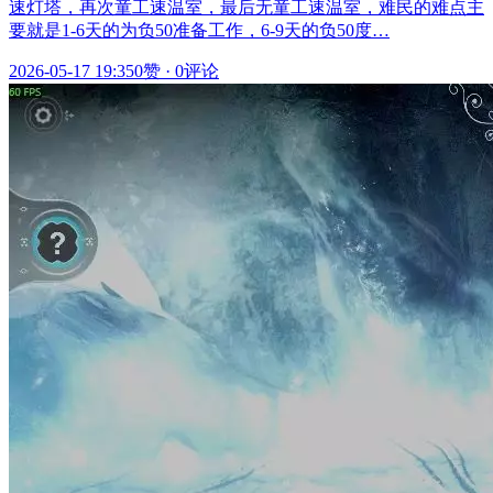
速灯塔，再次童工速温室，最后无童工速温室，难民的难点主
要就是1-6天的为负50准备工作，6-9天的负50度…
2026-05-17 19:35
0赞
·
0评论