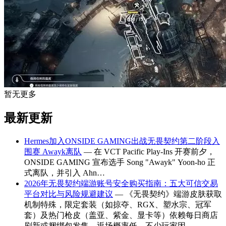
暂无更多
最新更新
Hermes加入ONSIDE GAMING出战无畏契约第二阶段入
围赛 Awayk离队
— 在 VCT Pacific Play-Ins 开赛前夕，
ONSIDE GAMING 宣布选手 Song "Awayk" Yoon-ho 正
式离队，并引入 Ahn…
2026年无畏契约端游账号安全购买指南：五大可信交易
平台对比与风险规避建议
— 《无畏契约》端游皮肤获取
机制特殊，限定套装（如掠夺、RGX、塑水宗、冠军
套）及热门枪皮（盖亚、紫金、显卡等）依赖每日商店
刷新或捆绑包发售，返场概率低。不少玩家因…