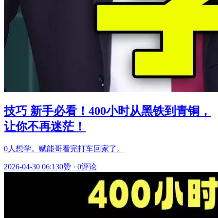
技巧 新手必看！400小时从黑铁到青铜，
让你不再迷茫！
0人想学。赋能哥看完打车回家了。
2026-04-30 06:13
0赞
·
0评论