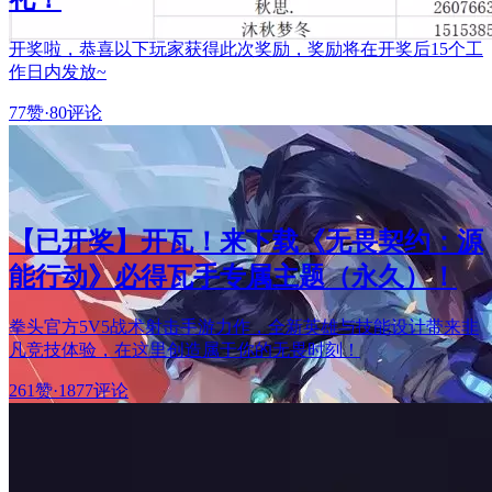
开奖啦，恭喜以下玩家获得此次奖励，奖励将在开奖后15个工
作日内发放~
77赞
·
80评论
【已开奖】开瓦！来下载《无畏契约：源
能行动》必得瓦手专属主题（永久）！
拳头官方5V5战术射击手游力作，全新英雄与技能设计带来非
凡竞技体验，在这里创造属于你的无畏时刻！
261赞
·
1877评论