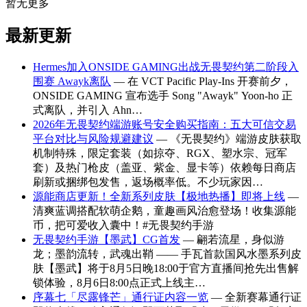
暂无更多
最新更新
Hermes加入ONSIDE GAMING出战无畏契约第二阶段入
围赛 Awayk离队
— 在 VCT Pacific Play-Ins 开赛前夕，
ONSIDE GAMING 宣布选手 Song "Awayk" Yoon-ho 正
式离队，并引入 Ahn…
2026年无畏契约端游账号安全购买指南：五大可信交易
平台对比与风险规避建议
— 《无畏契约》端游皮肤获取
机制特殊，限定套装（如掠夺、RGX、塑水宗、冠军
套）及热门枪皮（盖亚、紫金、显卡等）依赖每日商店
刷新或捆绑包发售，返场概率低。不少玩家因…
源能商店更新！全新系列皮肤【极地热播】即将上线
—
清爽蓝调搭配软萌企鹅，童趣画风治愈登场！收集源能
币，把可爱收入囊中！#无畏契约手游
无畏契约手游【墨武】CG首发
— 翩若流星，身似游
龙；墨韵流转，武魂出鞘 —— 手瓦首款国风水墨系列皮
肤【墨武】将于8月5日晚18:00于官方直播间抢先出售解
锁体验，8月6日8:00点正式上线主…
序幕七「尽露锋芒」通行证内容一览
— 全新赛幕通行证