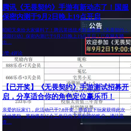
腾讯《无畏契约》手游有新动态了！国服
保密内测于9月2日晚上19点开启
昭昭又来给大家爆料了！腾讯英雄战术射击新游《无畏契约：
源能行动》保密内测已于9月2日晚上19点开启！已有网友晒
出…
3赞
·
4评论
【已开奖】《无畏契约》手游测试招募开
启，分享适合你的角色定位赢乐币！
亲爱的玩家们，此活动已于7.8开奖，恭喜以下玩家获得此次
活动奖励，奖励将在15个工作日内下发到您的账户，请注意
查…