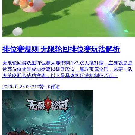
排位赛规则 无限轮回排位赛玩法解析
无限轮回游戏里排位赛为赛季制 2v2 双人搜打撤，主要就是是
带高价值物资成功撤离以提升段位，赢取宝库金币，需要与队
友策略配合成功撤离，以下是具体的玩法机制技巧讲…
2026-01-23 09:31
0赞
·
0评论