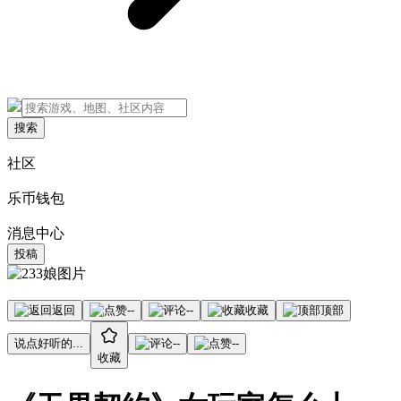
搜索
社区
乐币钱包
消息中心
投稿
返回
--
--
收藏
顶部
说点好听的...
--
--
收藏