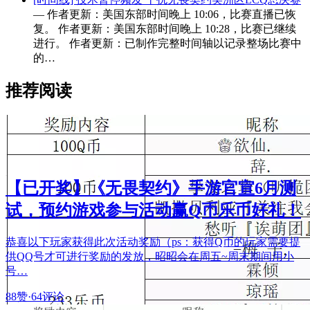
— 作者更新：美国东部时间晚上 10:06，比赛直播已恢
复。 作者更新：美国东部时间晚上 10:28，比赛已继续
进行。 作者更新：已制作完整时间轴以记录整场比赛中
的…
推荐阅读
【已开奖】《无畏契约》手游官宣6月测
试，预约游戏参与活动赢Q币乐币好礼！
恭喜以下玩家获得此次活动奖励（ps：获得Q币的玩家需要提
供QQ号才可进行奖励的发放，昭昭会在周五~周末期间用小
号…
88赞
·
64评论