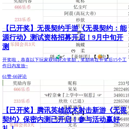
【已开奖】无畏契约手游《无畏契约：能
源行动》测试资格招募开启！9月中旬开
测
开奖啦，恭喜以下玩家获得此次奖励，奖励将在开奖后15个工
作日内发放~
61赞
·
66评论
【已开奖】腾讯英雄战术射击新游《无畏
契约》保密内测已开启！参与活动赢好
礼！