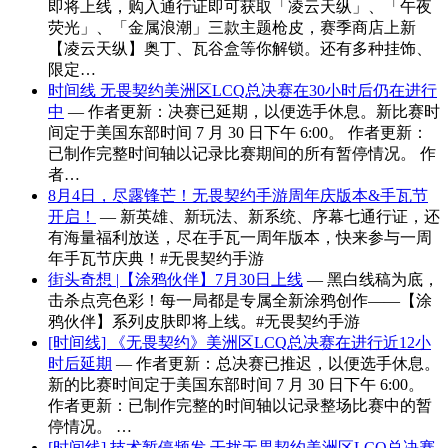
即将上线，购入通行证即可获取「凌云天纵」、「午夜
荧光」、「金属浪潮」三款主题枪皮，赛季商店上新
【凌云天纵】奥丁、瓦谷盒等你解锁。还有多种挂饰、
限定…
时间线 无畏契约美洲区LCQ总决赛在30小时后仍在进行
中
— 作者更新：决赛已延期，以便选手休息。新比赛时
间定于美国东部时间 7 月 30 日下午 6:00。 作者更新：
已制作完整时间轴以记录比赛期间的所有暂停情况。 作
者…
8月4日，尽露锋芒！无畏契约手游周年庆版本&手瓦节
开启！
— 新英雄、新玩法、新系统、序幕七通行证，还
有海量福利放送，尽在手瓦一周年版本，快来参与一周
年手瓦节庆典！#无畏契约手游
街头奇想 |【涂鸦伙伴】7月30日上线
— 黑白线稿为底，
击杀点亮色彩！每一局都是专属全新涂鸦创作——【涂
鸦伙伴】系列皮肤即将上线。#无畏契约手游
[时间线] 《无畏契约》美洲区LCQ总决赛在进行近12小
时后延期
— 作者更新：总决赛已推迟，以便选手休息。
新的比赛时间定于美国东部时间 7 月 30 日下午 6:00。
作者更新：已制作完整的时间轴以记录整场比赛中的暂
停情况。 …
[时间线] 技术暂停频发 干扰无畏契约美洲区LCQ总决赛