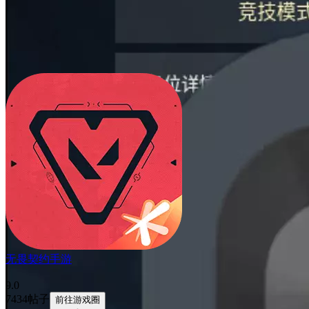
无畏契约手游
9.0
7434帖子
前往游戏圈