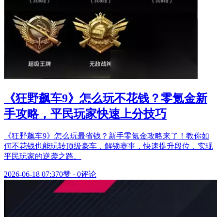
《狂野飙车9》怎么玩不花钱？零氪金新
手攻略，平民玩家快速上分技巧
《狂野飙车9》怎么玩最省钱？新手零氪金攻略来了！教你如
何不花钱也能玩转顶级豪车，解锁赛事，快速提升段位，实现
平民玩家的逆袭之路。
2026-06-18 07:37
0赞
·
0评论