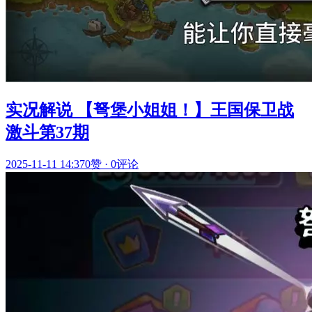
实况解说 【弩堡小姐姐！】王国保卫战
激斗第37期
2025-11-11 14:37
0赞
·
0评论