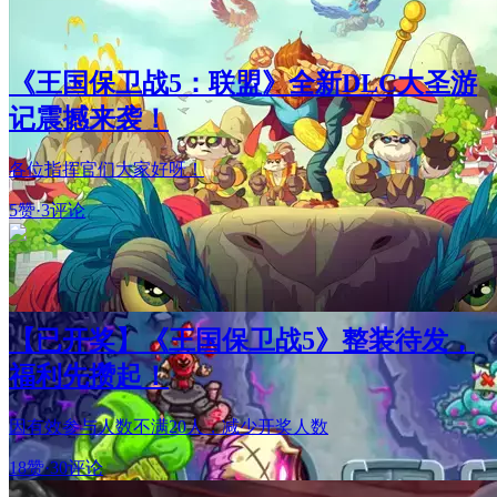
《王国保卫战5：联盟》全新DLC大圣游
记震撼来袭！
各位指挥官们大家好呀！
5赞
·
3评论
【已开奖】《王国保卫战5》整装待发，
福利先攒起！
因有效参与人数不满20人，减少开奖人数
18赞
·
30评论