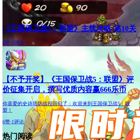
《王国保卫战5：联盟》主线攻略-第10关
6赞
·
4评论
【不予开奖】《王国保卫战5：联盟》评
价征集开启，撰写优质内容赢666乐币
你喜爱的史诗塔防战役回归了：欢迎来到王国保卫战5：联
盟！
6赞
·
1评论
热门阅读