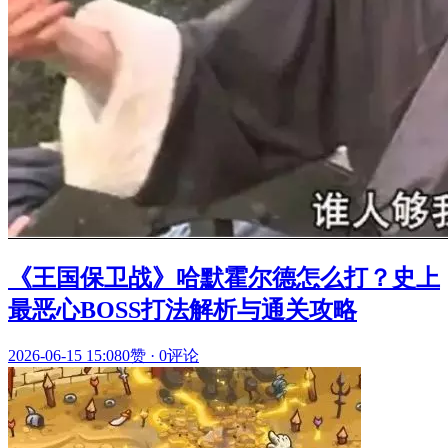
《王国保卫战》哈默霍尔德怎么打？史上
最恶心BOSS打法解析与通关攻略
2026-06-15 15:08
0赞
·
0评论