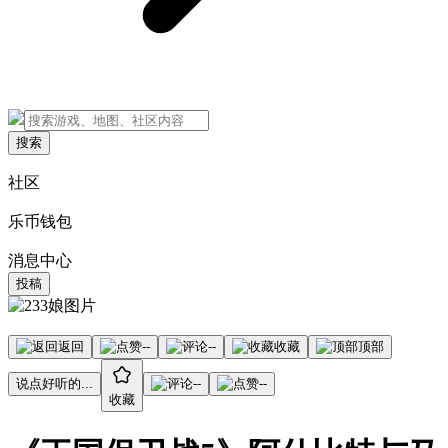
搜索
社区
乐币钱包
消息中心
投稿
返回
--
--
收藏
顶部
说点好听的...
--
--
收藏