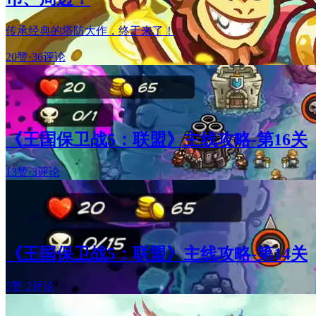
传承经典的塔防大作，终于来了！
20赞
·
36评论
《王国保卫战5：联盟》主线攻略-第16关
13赞
·
3评论
《王国保卫战5：联盟》主线攻略-第14关
5赞
·
2评论