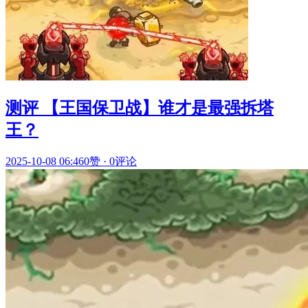
测评 【王国保卫战】谁才是最强拆塔
王？
2025-10-08 06:46
0赞
·
0评论