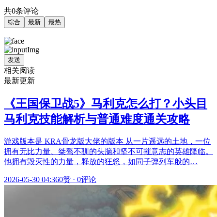
共0条评论
综合
最新
最热
发送
相关阅读
最新更新
《王国保卫战5》马利克怎么打？小头目
马利克技能解析与普通难度通关攻略
游戏版本是 KRA骨龙版大佬的版本 从一片遥远的土地，一位
拥有无比力量、桀骜不驯的头脑和坚不可摧意志的英雄降临。
他拥有毁灭性的力量，释放的狂怒，如同子弹列车般的…
2026-05-30 04:36
0赞
·
0评论