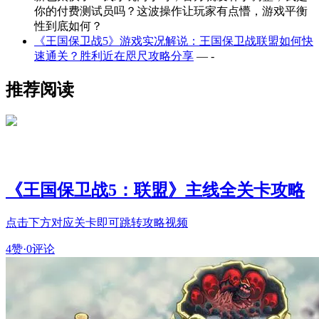
你的付费测试员吗？这波操作让玩家有点懵，游戏平衡
性到底如何？
《王国保卫战5》游戏实况解说：王国保卫战联盟如何快
速通关？胜利近在咫尺攻略分享
— -
推荐阅读
《王国保卫战5：联盟》主线全关卡攻略
点击下方对应关卡即可跳转攻略视频
4赞
·
0评论