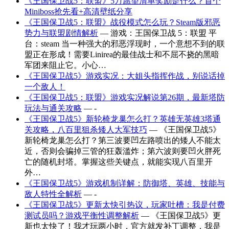
《王国保卫战5：联盟》5万愿望清单奖励是什么？首个
Miniboss抢先看+高清壁纸分享
《王国保卫战5：联盟》战役模式怎么玩？Steam版邪恶
势力与联盟剧情解析
— 游戏：王国保卫战 5：联盟 平
台：steam 当一种强大的邪恶浮现时，一个意想不到的联
盟正在形成！需要Linirea的最佳战士和不屈不挠的黑暗
军团来阻止它。小心…
《王国保卫战5》游戏实况：大姐头指挥作战，别说话掉
一个敌人！
《王国保卫战5：联盟》游戏实况解说第26期，最新塔防
玩法与通关攻略
— -
《王国保卫战5》新轮椅龙巢怎么打？英雄无英雄3塔通
关攻略，八百里狙杀矮人大军技巧
— 《王国保卫战5》
新轮椅龙巢怎么打？第三波要凹左路喷出的矮人不能太
近，否则会骗掉三管的狂轰滥炸；第六波则要凹火胖死
亡的随机封塔。掌握这些关键点，就能实现八百里开
外…
《王国保卫战5》游戏机制详解：防御塔、英雄、技能与
敌人特性全解析
— -
《王国保卫战5》更新太快引热议，玩家吐槽：我是付费
测试员吗？游戏平衡性调整解析
— 《王国保卫战5》更
新也太快了！我才玩两小时，官方就发补丁调整，我是