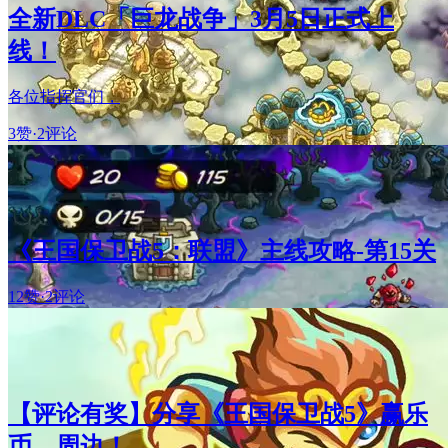
全新DLC「巨龙战争」3月5日正式上
线！
各位指挥官们，
3赞
·
2评论
《王国保卫战5：联盟》主线攻略-第15关
12赞
·
2评论
【评论有奖】分享《王国保卫战5》赢乐
币、周边！