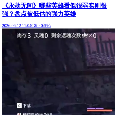
《永劫无间》哪些英雄看似很弱实则很
强？盘点被低估的强力英雄
2026-06-12 11:04
0赞
·
0评论