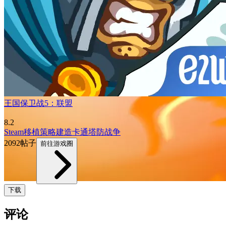
王国保卫战5：联盟
8.2
Steam移植
策略
建造
卡通
塔防
战争
2092帖子
前往游戏圈
下载
评论