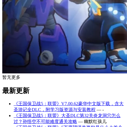
暂无更多
最新更新
《王国保卫战5：联盟》V7.00.62豪华中文版下载，含大
圣游记全DLC，附学习版资源与安装教程
— -
《王国保卫战5：联盟》大圣DLC第32关炎龙洞穴怎么
过？孙悟空不可能难度通关攻略
— 幽默红孩儿