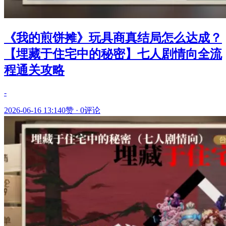
《我的煎饼摊》玩具商真结局怎么达成？
【埋藏于住宅中的秘密】七人剧情向全流
程通关攻略
-
2026-06-16 13:14
0赞
·
0评论