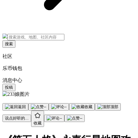
搜索
社区
乐币钱包
消息中心
投稿
返回
--
--
收藏
顶部
说点好听的...
--
--
收藏