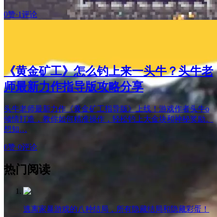
0赞
·
1评论
《黄金矿工》怎么钓上来一头牛？头牛老
师最新力作指导版攻略分享
头牛老师最新力作《黄金矿工指导版》上线！游戏作者头牛o
倾情打造，教你如何精准操作，轻松钓上大金块和神秘奖励。
想知…
0赞
·
0评论
热门阅读
逃离家暴游戏的八种结局，所有隐藏结局和隐藏彩蛋！