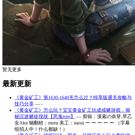
暂无更多
最新更新
《黄金矿工》第1630-1640关怎么过？纯享版通关攻略与
技巧分享
— -
《黄金矿工》怎么玩？宝宝黄金矿工玩成戒赌游戏，揭
秘沉迷赌徒现状【恶鬼roro】
— 剪辑：溪索の奈芽,早乙
女Aku 轴翻校：moru 美工：naozi ー ー ー ー ー （字幕
组招人中！什么都缺！）