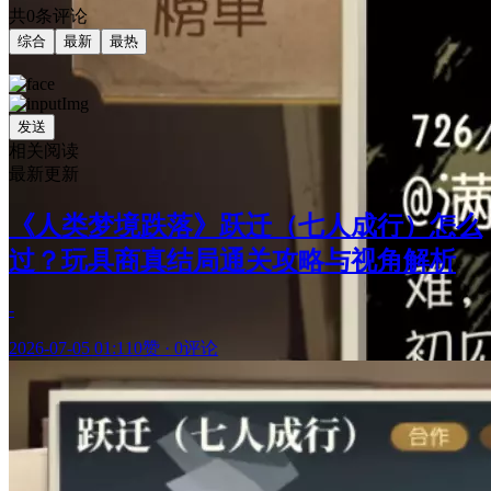
共0条评论
综合
最新
最热
发送
相关阅读
最新更新
《人类梦境跌落》跃迁（七人成行）怎么
过？玩具商真结局通关攻略与视角解析
-
2026-07-05 01:11
0赞
·
0评论