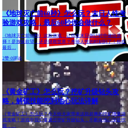
《地球灭亡前60秒》怎么玩？末日人性考
验游戏攻略，最后60秒你会做什么？
《地球灭亡前60秒》这款游戏，让你在末日倒计时中做出选
择！是放纵欲望，还是拯救世界？考验人性的时刻到了！你在
最后…
2赞
·
0评论
《黄金矿工》怎么玩？挖矿升级钻头攻
略，解锁技能挖到地心玩法详解
《黄金矿工》怎么玩？今天给大家带来这款超爽的挖矿增量游
戏攻略！游戏中我们要通过挖矿升级钻头，不断向地心深处挖
掘，…