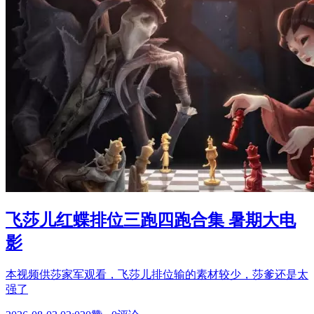
飞莎儿红蝶排位三跑四跑合集 暑期大电
影
本视频供莎家军观看，飞莎儿排位输的素材较少，莎爹还是太
强了