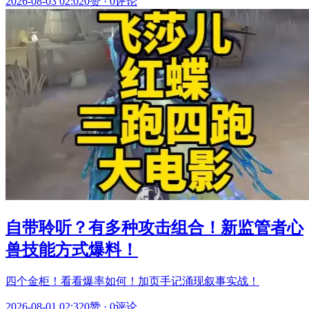
2026-08-03 02:02
0赞
·
0评论
自带聆听？有多种攻击组合！新监管者心
兽技能方式爆料！
四个金柜！看看爆率如何！加页手记涌现叙事实战！
2026-08-01 02:32
0赞
·
0评论