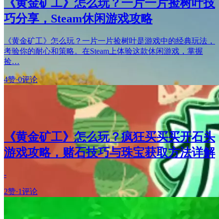
《黄金矿工》怎么玩？一片一片捡树叶技
巧分享，Steam休闲游戏攻略
《黄金矿工》怎么玩？一片一片捡树叶是游戏中的经典玩法，
考验你的耐心和策略。在Steam上体验这款休闲游戏，掌握
捡…
4赞
·
0评论
《黄金矿工》怎么玩？疯狂买买买开石头
游戏攻略，赌石技巧与珠宝获取方法详解
-
2赞
·
1评论