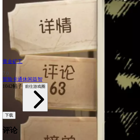
黄金矿工
7.0
冒险
卡通
休闲益智
1042帖子
前往游戏圈
下载
评论