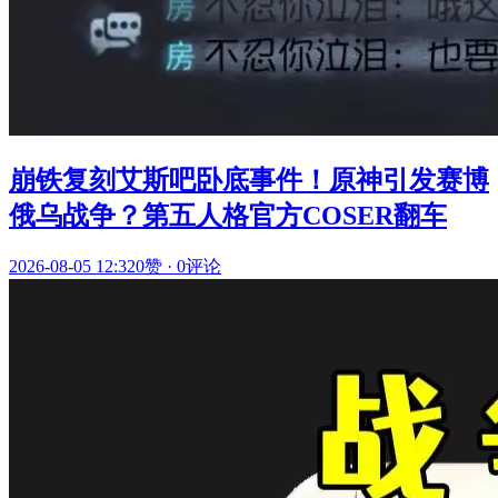
崩铁复刻艾斯吧卧底事件！原神引发赛博
俄乌战争？第五人格官方COSER翻车
2026-08-05 12:32
0赞
·
0评论