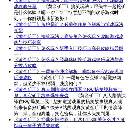
《黄金矿工》搞笑玩法：跟牛一起挖矿怎么玩？趣味游
戏攻略分享
— 《黄金矿工》搞笑玩法：跟头牛一起挖矿
是什么体验？嗯~ o(*￣▽￣*) 意想不到的欢乐游戏时
刻，带你解锁趣味新姿势！
《黄金矿工》兔娘是谁？必剪创作角色解析与游戏玩法
介绍
— -
《黄金矿工》搞笑玩法：鹿头角色怎么玩？趣味游戏攻
略与技巧分享
— -
《黄金矿工》怎么玩？新手入门技巧与高分攻略指导版
— -
《黄金矿工》怎么玩？经典休闲挖矿游戏娱乐玩法与高
分技巧攻略
— -
《黄金矿工》一尾角色强度解析，幽默角色实战表现与
玩法攻略
— 《黄金矿工》一尾角色怎么样？感觉好幽
默，但至少不算很弱，强度如何？
《黄金矿工》真人剧情演绎在哪看？B站搞笑视频第二
弹，真实矿工故事爆笑来袭
— 《黄金矿工》真人剧情演
绎在B站爆笑上线！想知道游戏里的搞笑故事被真人演
出来有多好玩吗？快来B站围观真实黄金矿工剧情演绎
第二弹，全程高能，笑点密集，让你从头笑到尾…
《黄金矿工》经典怀旧游戏，12291-12300关怎么过？可
以玩一辈子的通关攻略
— -