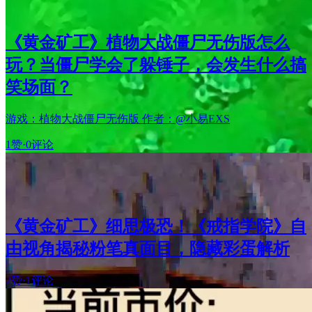
《黄金矿工》植物大战僵尸无伤版怎么
玩？当僵尸学会了躲锤子，会发生什么搞
笑场面？
游戏：植物大战僵尸无伤版 作者：@小易EXS
1赞
·
0评论
《黄金矿工》细思极恐！《戒指学院》自
由视角揭秘粉笔真面目，隐藏彩蛋解析
2赞
·
1评论