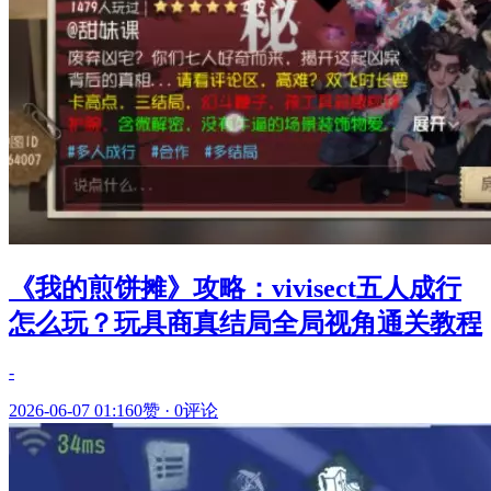
《我的煎饼摊》攻略：vivisect五人成行
怎么玩？玩具商真结局全局视角通关教程
-
2026-06-07 01:16
0赞
·
0评论