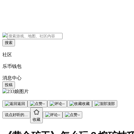
搜索
社区
乐币钱包
消息中心
投稿
返回
--
--
收藏
顶部
说点好听的...
--
--
收藏