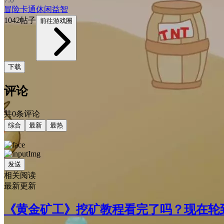
冒险
卡通
休闲益智
1042帖子
前往游戏圈
下载
评论
共0条评论
综合
最新
最热
发送
相关阅读
最新更新
《黄金矿工》挖矿教程看完了吗？现在轮