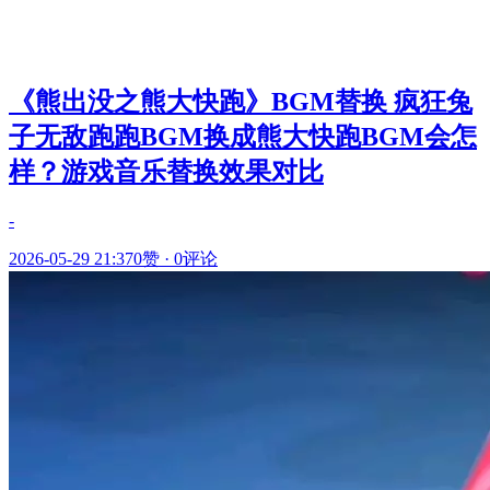
《熊出没之熊大快跑》BGM替换 疯狂兔
子无敌跑跑BGM换成熊大快跑BGM会怎
样？游戏音乐替换效果对比
-
2026-05-29 21:37
0赞
·
0评论