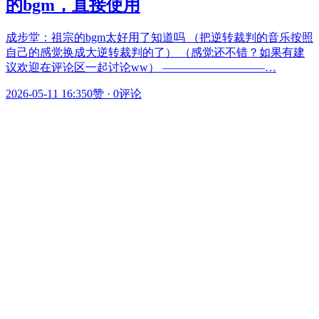
的bgm，直接使用
成步堂：祖宗的bgm太好用了知道吗 （把逆转裁判的音乐按照
自己的感觉换成大逆转裁判的了） （感觉还不错？如果有建
议欢迎在评论区一起讨论ww） —————————…
2026-05-11 16:35
0赞
·
0评论