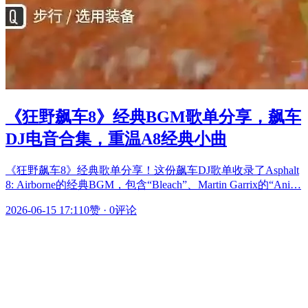
《狂野飙车8》经典BGM歌单分享，飙车
DJ电音合集，重温A8经典小曲
《狂野飙车8》经典歌单分享！这份飙车DJ歌单收录了Asphalt
8: Airborne的经典BGM，包含“Bleach”、Martin Garrix的“Ani…
2026-06-15 17:11
0赞
·
0评论