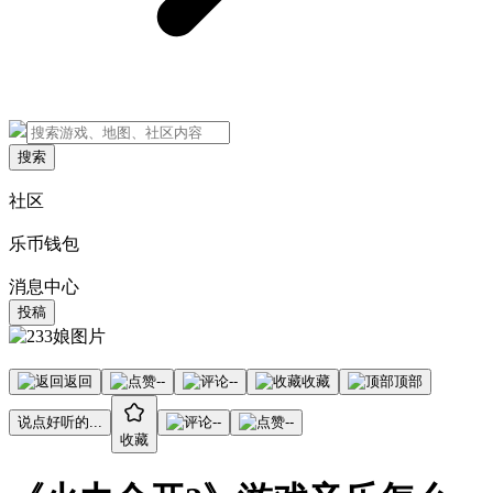
搜索
社区
乐币钱包
消息中心
投稿
返回
--
--
收藏
顶部
说点好听的...
--
--
收藏