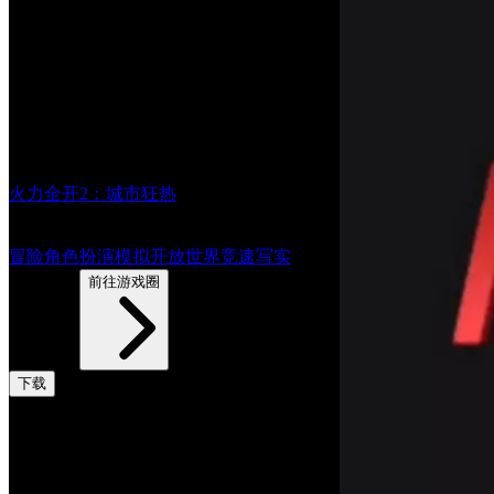
火力全开2：城市狂热
8.1
冒险
角色扮演
模拟
开放世界
竞速
写实
3444帖子
前往游戏圈
下载
评论
共0条评论