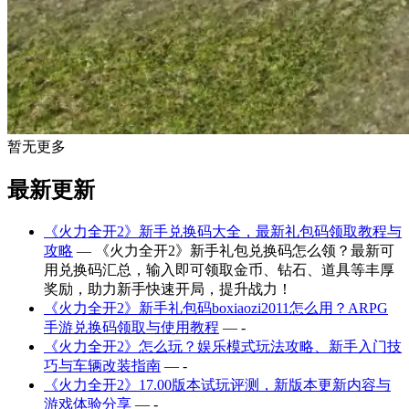
暂无更多
最新更新
《火力全开2》新手兑换码大全，最新礼包码领取教程与
攻略
— 《火力全开2》新手礼包兑换码怎么领？最新可
用兑换码汇总，输入即可领取金币、钻石、道具等丰厚
奖励，助力新手快速开局，提升战力！
《火力全开2》新手礼包码boxiaozi2011怎么用？ARPG
手游兑换码领取与使用教程
— -
《火力全开2》怎么玩？娱乐模式玩法攻略、新手入门技
巧与车辆改装指南
— -
《火力全开2》17.00版本试玩评测，新版本更新内容与
游戏体验分享
— -