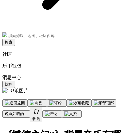
搜索
社区
乐币钱包
消息中心
投稿
返回
--
--
收藏
顶部
说点好听的...
--
--
收藏