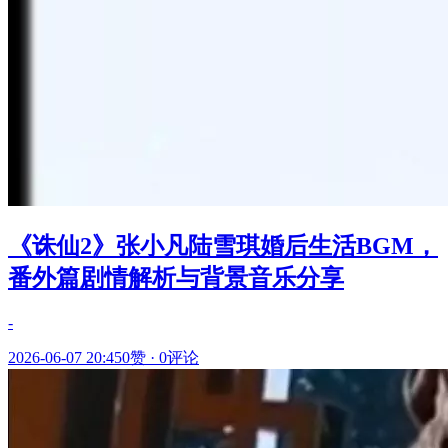
《诛仙2》张小凡陆雪琪婚后生活BGM，
番外篇剧情解析与背景音乐分享
-
2026-06-07 20:45
0赞
·
0评论