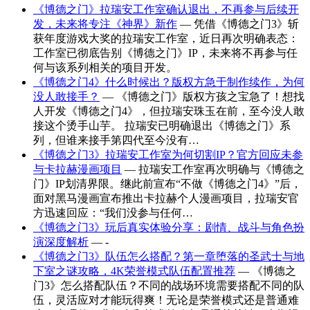
《博德之门》拉瑞安工作室确认退出，不再参与后续开
发，未来将专注《神界》新作
— 凭借《博德之门3》斩
获年度游戏大奖的拉瑞安工作室，近日再次明确表态：
工作室已彻底告别《博德之门》IP，未来将不再参与任
何与该系列相关的项目开发。
《博德之门4》什么时候出？版权方急于制作续作，为何
没人敢接手？
— 《博德之门》版权方孩之宝急了！想找
人开发《博德之门4》，但拉瑞安珠玉在前，至今没人敢
接这个烫手山芋。 拉瑞安已明确退出《博德之门》系
列，但谁来接手第四代至今没有…
《博德之门3》拉瑞安工作室为何切割IP？官方回应未参
与卡拉赫漫画项目
— 拉瑞安工作室再次明确与《博德之
门》IP划清界限。继此前宣布“不做《博德之门4》”后，
面对黑马漫画宣布推出卡拉赫个人漫画项目，拉瑞安官
方迅速回应：“我们没参与任何…
《博德之门3》玩后真实体验分享：剧情、战斗与角色扮
演深度解析
— -
《博德之门3》队伍怎么搭配？第一章堕落的圣武士与地
下室之谜攻略，4K荣誉模式队伍配置推荐
— 《博德之
门3》怎么搭配队伍？不同的战场环境需要搭配不同的队
伍，灵活应对才能玩得爽！无论是荣誉模式还是普通难