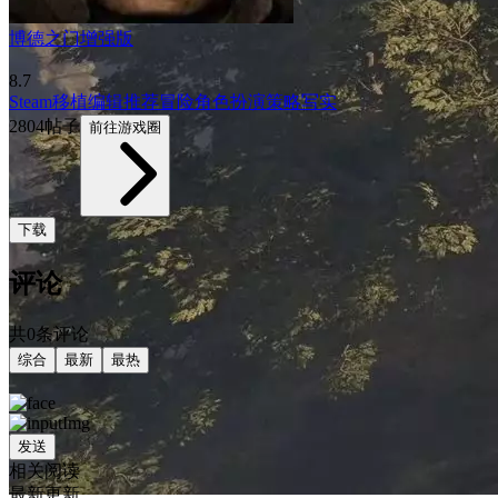
博德之门增强版
8.7
Steam移植
编辑推荐
冒险
角色扮演
策略
写实
2804帖子
前往游戏圈
下载
评论
共0条评论
综合
最新
最热
发送
相关阅读
最新更新