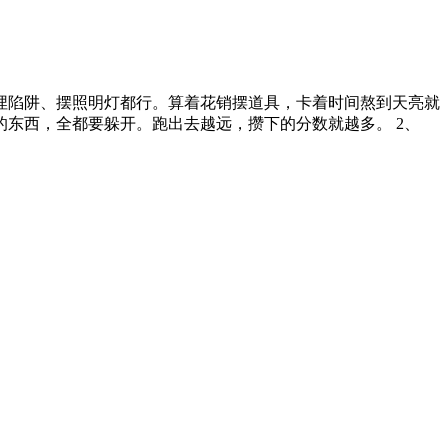
埋陷阱、摆照明灯都行。算着花销摆道具，卡着时间熬到天亮就
西，全都要躲开。跑出去越远，攒下的分数就越多。 2、