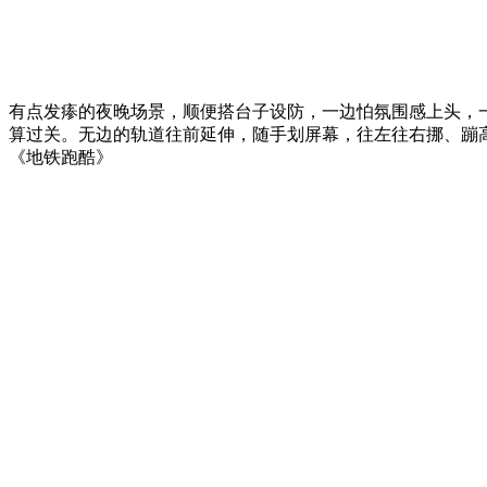
有点发瘆的夜晚场景，顺便搭台子设防，一边怕氛围感上头，
算过关。无边的轨道往前延伸，随手划屏幕，往左往右挪、蹦高
《地铁跑酷》