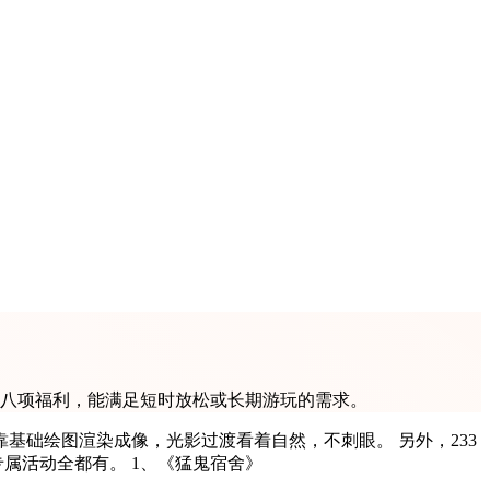
十八项福利，能满足短时放松或长期游玩的需求。
础绘图渲染成像，光影过渡看着自然，不刺眼。 另外，233
乐园是手游福利性价比最强的游戏盒子，它是MetaApp旗下的大品牌。一元开通会员，享十八项专属福利，优惠券券、礼包、专属活动全都有。 1、《猛鬼宿舍》