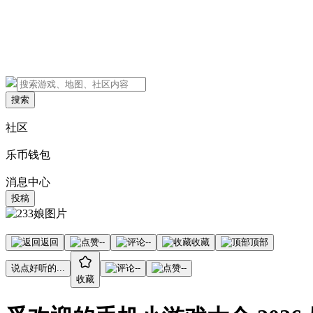
搜索
社区
乐币钱包
消息中心
投稿
返回
--
--
收藏
顶部
说点好听的...
--
--
收藏