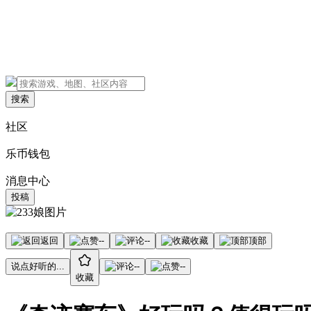
搜索
社区
乐币钱包
消息中心
投稿
返回
--
--
收藏
顶部
说点好听的...
--
--
收藏