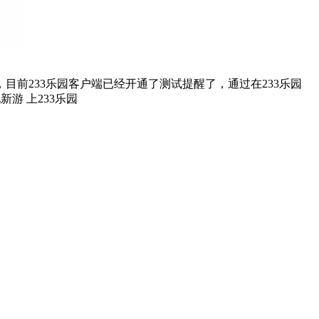
前233乐园客户端已经开通了测试提醒了，通过在233乐园
游戏就不会错过最先的下载机会了咯！ 233乐园APP 玩新游 上233乐园