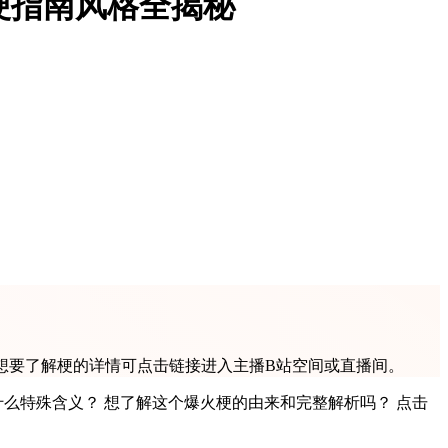
，梗指南风格全揭秘
，想要了解梗的详情可点击链接进入主播B站空间或直播间。
有什么特殊含义？ 想了解这个爆火梗的由来和完整解析吗？ 点击