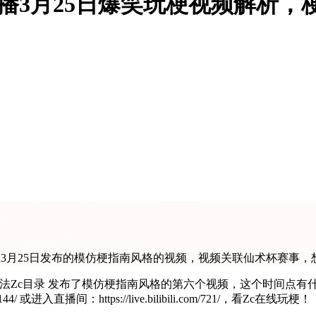
主播3月25日爆笑玩梗视频解析
录在3月25日发布的模仿梗指南风格的视频，视频关联仙术杯赛事
@魔法Zc目录 发布了模仿梗指南风格的第六个视频，这个时间点
44/ 或进入直播间：https://live.bilibili.com/721/，看Zc在线玩梗！