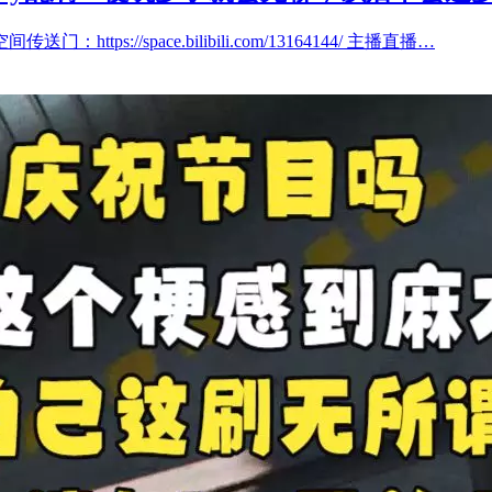
ps://space.bilibili.com/13164144/ 主播直播…