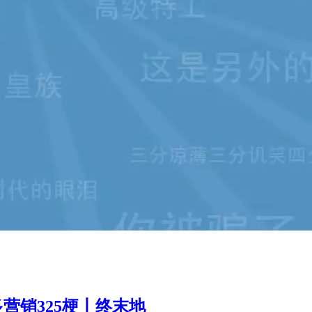
营销325梗丨终末地