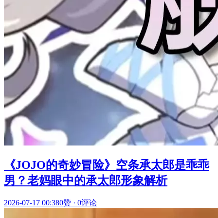
《JOJO的奇妙冒险》空条承太郎是乖乖
男？老妈眼中的承太郎形象解析
2026-07-17 00:38
0赞
·
0评论