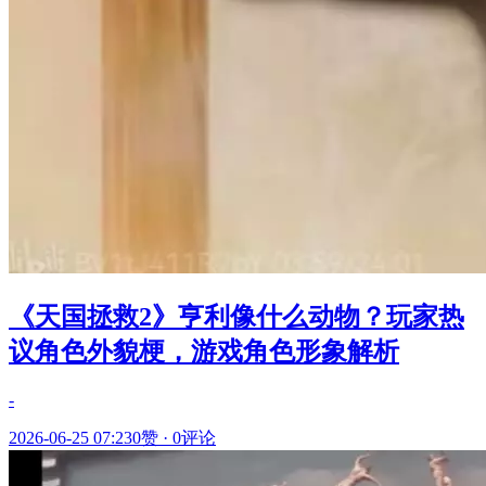
《天国拯救2》亨利像什么动物？玩家热
议角色外貌梗，游戏角色形象解析
-
2026-06-25 07:23
0赞
·
0评论