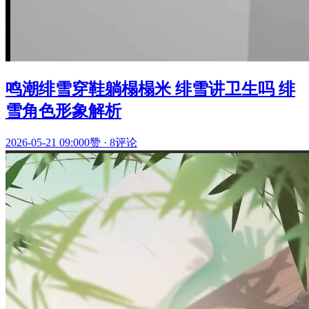
鸣潮绯雪穿鞋躺榻榻米 绯雪讲卫生吗 绯
雪角色形象解析
2026-05-21 09:00
0赞
·
8评论