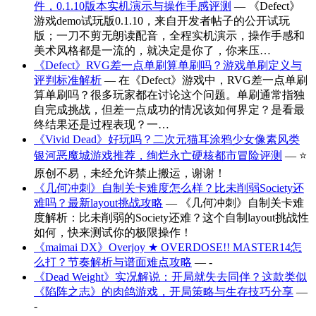
件，0.1.10版本实机演示与操作手感评测
— 《Defect》
游戏demo试玩版0.1.10，来自开发者帖子的公开试玩
版；一刀不剪无朗读配音，全程实机演示，操作手感和
美术风格都是一流的，就决定是你了，你来压…
《Defect》RVG差一点单刷算单刷吗？游戏单刷定义与
评判标准解析
— 在《Defect》游戏中，RVG差一点单刷
算单刷吗？很多玩家都在讨论这个问题。单刷通常指独
自完成挑战，但差一点成功的情况该如何界定？是看最
终结果还是过程表现？一…
《Vivid Dead》好玩吗？二次元猫耳涂鸦少女像素风类
银河恶魔城游戏推荐，绚烂永亡硬核都市冒险评测
— ⭐
原创不易，未经允许禁止搬运，谢谢！
《几何冲刺》自制关卡难度怎么样？比未削弱Society还
难吗？最新layout挑战攻略
— 《几何冲刺》自制关卡难
度解析：比未削弱的Society还难？这个自制layout挑战性
如何，快来测试你的极限操作！
《maimai DX》Overjoy ★ OVERDOSE!! MASTER14怎
么打？节奏解析与谱面难点攻略
— -
《Dead Weight》实况解说：开局就失去同伴？这款类似
《陷阵之志》的肉鸽游戏，开局策略与生存技巧分享
—
-