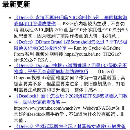
最新更新
《Defect》永恒不再好玩吗？IG8评测5.5分，画师拯救游
戏但项目管理成硬伤
— PS:评价内容较为主观，不喜勿
喷 游戏性:2/10 剧情:2/10 画面:9/10分 实用性:9/10 总分5.5
回想当初，因为吃到了前期作者画的大饼，我特意…
《Defect》DDrace Brutal 1星Stronghold怎么过？非TAS极
限通关记录(3:35)搬运分享
— Run by Cyclic~&Grk0ne
From 智利 视频外网链接 https://youtu.be/1nc_TJI2G1c?
si=tRXg2-7_RKA…
《Defect》Dragoon/拽根 dx谱面难吗？四星13.7级吃分不
推荐，平平无奇谱面解析与防蹭技巧
— 《Defect》
Dragoon/拽根 dx谱面难度如何？作为一首四星谱面，其
键盘要素不多，但星星要素过多，依旧能初见杀。打歌
时需要注意防蹭和提升地力，整体手感不…
《Deadlock》新手怎么玩？2026爆红FPS游戏基础入门教
学，回坑玩家必看攻略
—
https://www.youtube.com/watch?v=_WsbdvtfNAE&t=5s 非
常好的Deadlock新手教学，不知道为什么没有搬运，非
常值…
《Defect》游戏试玩版怎么玩？棘罪修女战败CG触发条