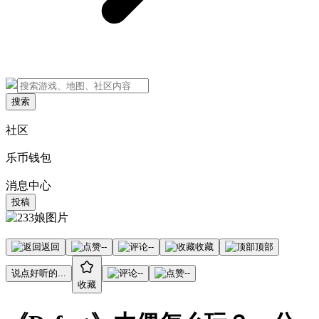
搜索
社区
乐币钱包
消息中心
投稿
返回
--
--
收藏
顶部
说点好听的...
--
--
收藏