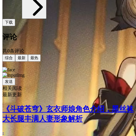
下载
评论
共0条评论
综合
最新
最热
发送
相关阅读
最新更新
《斗破苍穹》玄衣师娘角色介绍，黑丝袜
大长腿丰满人妻形象解析
-