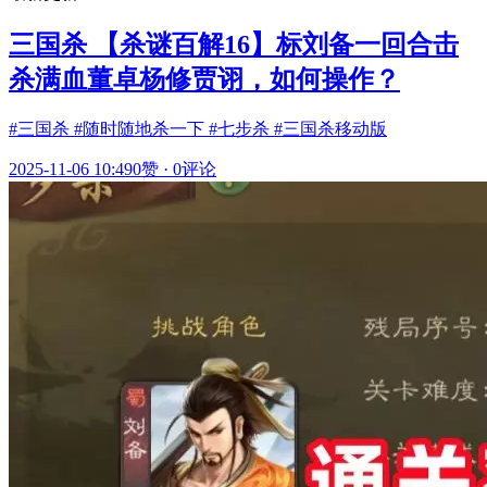
三国杀 【杀谜百解16】标刘备一回合击
杀满血董卓杨修贾诩，如何操作？
#三国杀 #随时随地杀一下 #七步杀 #三国杀移动版
2025-11-06 10:49
0赞
·
0评论