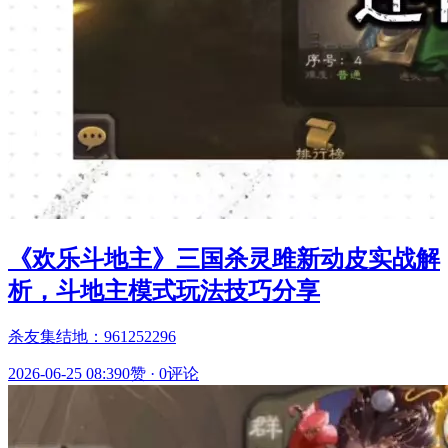
《欢乐斗地主》三国杀灵雎新动皮实战解
析，斗地主模式玩法技巧分享
杀友集结地：961252296
2026-06-25 08:39
0赞
·
0评论