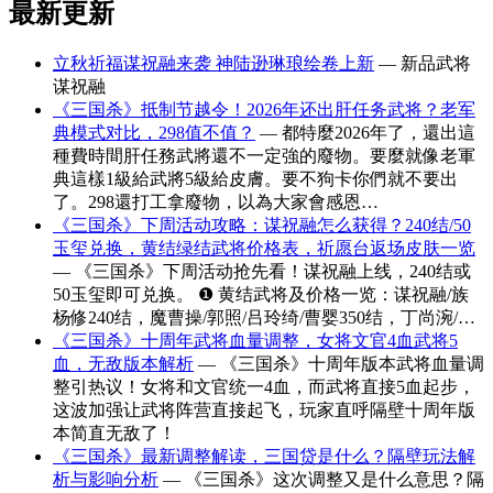
最新更新
立秋祈福谋祝融来袭 神陆逊琳琅绘卷上新
— 新品武将
谋祝融
《三国杀》抵制节越令！2026年还出肝任务武将？老军
典模式对比，298值不值？
— 都特麼2026年了，還出這
種費時間肝任務武將還不一定強的廢物。要麼就像老軍
典這樣1級給武將5級給皮膚。要不狗卡你們就不要出
了。298還打工拿廢物，以為大家會感恩…
《三国杀》下周活动攻略：谋祝融怎么获得？240结/50
玉玺兑换，黄结绿结武将价格表，祈愿台返场皮肤一览
— 《三国杀》下周活动抢先看！谋祝融上线，240结或
50玉玺即可兑换。 ❶ 黄结武将及价格一览：谋祝融/族
杨修240结，魔曹操/郭照/吕玲绮/曹婴350结，丁尚涴/…
《三国杀》十周年武将血量调整，女将文官4血武将5
血，无敌版本解析
— 《三国杀》十周年版本武将血量调
整引热议！女将和文官统一4血，而武将直接5血起步，
这波加强让武将阵营直接起飞，玩家直呼隔壁十周年版
本简直无敌了！
《三国杀》最新调整解读，三国贷是什么？隔壁玩法解
析与影响分析
— 《三国杀》这次调整又是什么意思？隔