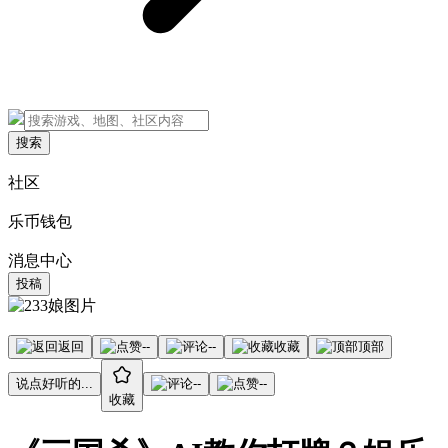
搜索
社区
乐币钱包
消息中心
投稿
返回
--
--
收藏
顶部
说点好听的...
--
--
收藏