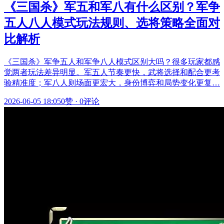
《三国杀》军五和军八有什么区别？军争
五人八人模式玩法规则、选将策略全面对
比解析
《三国杀》军争五人和军争八人模式区别大吗？很多玩家都感
觉两者玩法差异明显。军五人节奏更快，武将选择和配合更考
验精准度；军八人则场面更宏大，身份博弈和局势变化更复…
2026-06-05 18:05
0赞
·
0评论