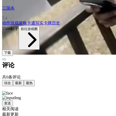
三国杀
5.4
动作游戏
策略
卡通
写实
卡牌
历史
5566帖子
前往游戏圈
下载
评论
共0条评论
综合
最新
最热
发送
相关阅读
最新更新