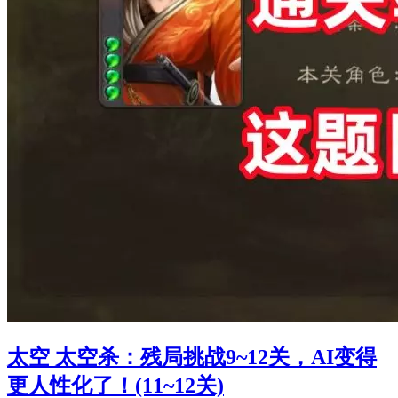
太空 太空杀：残局挑战9~12关，AI变得
更人性化了！(11~12关)