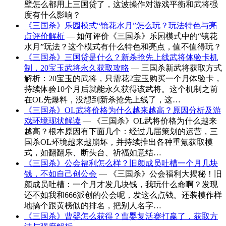
壁怎么都用上三国贷了，这波操作对游戏平衡和武将强
度有什么影响？
《三国杀》乐园模式“镜花水月”怎么玩？玩法特色与亮
点评价解析
— 如何评价《三国杀》乐园模式中的“镜花
水月”玩法？这个模式有什么特色和亮点，值不值得玩？
《三国杀》三国贷是什么？新杀抢先上线武将体验卡机
制，20宝玉武将永久获取攻略
— 三国杀新武将获取方式
解析：20宝玉的武将，只需花2宝玉购买一个月体验卡，
持续体验10个月后就能永久获得该武将。这个机制之前
在OL先爆料，没想到新杀抢先上线了，这…
《三国杀》OL武将价格为什么越来越高？原因分析及游
戏环境现状解读
— 《三国杀》OL武将价格为什么越来
越高？根本原因有下面几个：经过几届策划的运营，三
国杀OL环境越来越崩坏，并持续推出各种重氪获取模
式，如翻翻乐、断头台、祈福如意结…
《三国杀》公会福利怎么样？旧颜成员吐槽一个月几块
钱，不如自己创公会
— 《三国杀》公会福利大揭秘！旧
颜成员吐槽：一个月才发几块钱，我玩什么命啊？发现
还不如我和666派创的公会呢，发这么点钱。还装模作样
地搞个跟黄榜似的排名，把别人名字…
《三国杀》曹婴怎么获得？曹婴复活赛打赢了，获取方