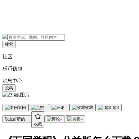
搜索
社区
乐币钱包
消息中心
投稿
返回
--
--
收藏
顶部
说点好听的...
--
--
收藏