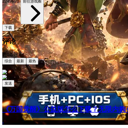
2249帖子
前往游戏圈
下载
评论
共0条评论
综合
最新
最热
发送
相关阅读
最新更新
《万国觉醒》公益版怎么下载？无限内购+
-