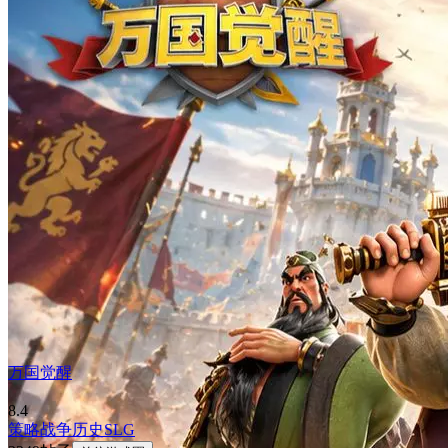
万国觉醒
8.4
策略
战争
历史
SLG