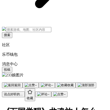
搜索
社区
乐币钱包
消息中心
投稿
返回
--
--
收藏
顶部
说点好听的...
--
--
收藏