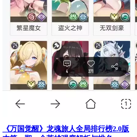
《万国觉醒》龙魂旅人全局排行榜2.0版