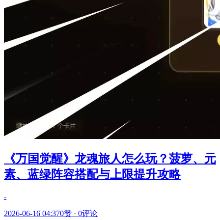
《万国觉醒》龙魂旅人怎么玩？菠萝、元
素、蓝绿阵容搭配与上限提升攻略
-
2026-06-16 04:37
0赞
·
0评论