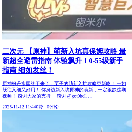
二次元 【原神】萌新入坑真保姆攻略 最
新超全避雷指南 体验飙升！0-55级新手
指南 细如发丝！
原神枫丹水国终于来了，栗子的萌新入坑攻略更新咯！ 一如
既往又细又好用！ 你身边新入坑原神的萌新，一定很缺这期
视频！ 感谢大家的支持！ 感谢 @got0hell …
2025-11-12 11:44
0赞
·
0评论