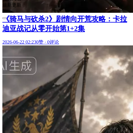
最新更新
《骑马与砍杀2》剧情向开荒攻略：卡拉
迪亚战记从零开始第1+2集
2026-06-22 02:23
0赞
·
0评论