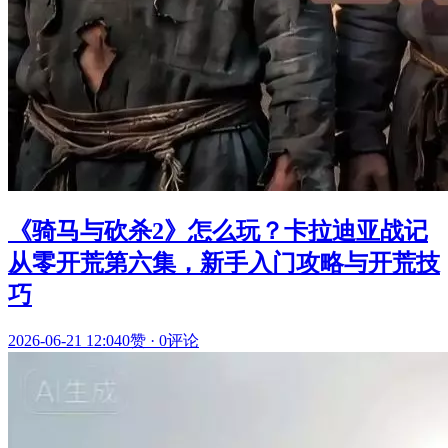
《骑马与砍杀2》怎么玩？卡拉迪亚战记
从零开荒第六集，新手入门攻略与开荒技
巧
2026-06-21 12:04
0赞
·
0评论