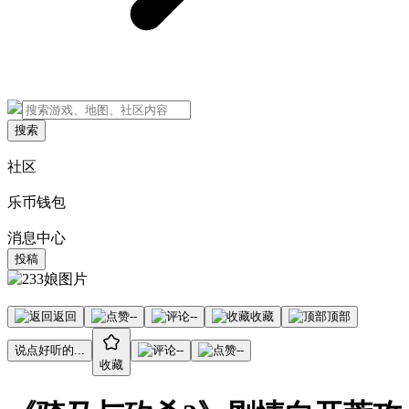
搜索
社区
乐币钱包
消息中心
投稿
返回
--
--
收藏
顶部
说点好听的...
--
--
收藏