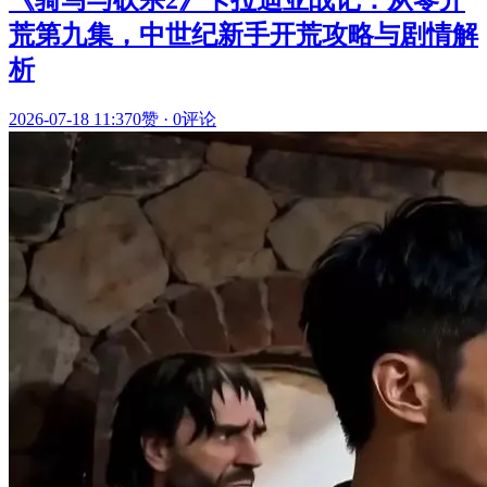
《骑马与砍杀2》卡拉迪亚战记：从零开
荒第九集，中世纪新手开荒攻略与剧情解
析
2026-07-18 11:37
0赞
·
0评论