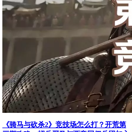
《骑马与砍杀2》竞技场怎么打？开荒第