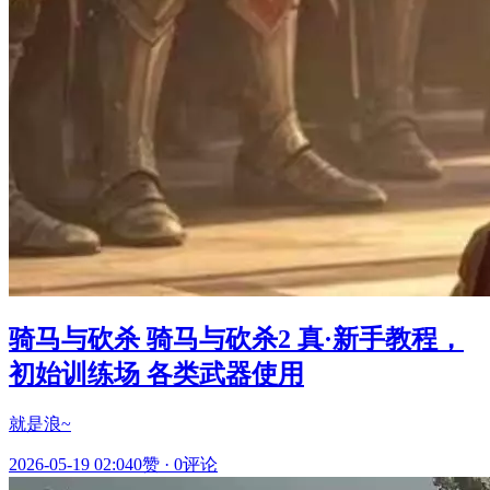
骑马与砍杀 骑马与砍杀2 真·新手教程，
初始训练场 各类武器使用
就是浪~
2026-05-19 02:04
0赞
·
0评论