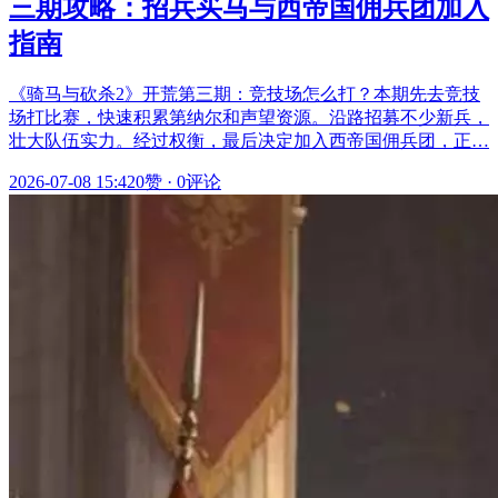
三期攻略：招兵买马与西帝国佣兵团加入
指南
《骑马与砍杀2》开荒第三期：竞技场怎么打？本期先去竞技
场打比赛，快速积累第纳尔和声望资源。沿路招募不少新兵，
壮大队伍实力。经过权衡，最后决定加入西帝国佣兵团，正…
2026-07-08 15:42
0赞
·
0评论