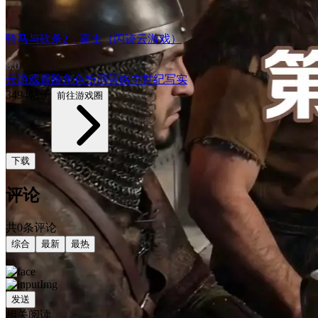
骑马与砍杀2：霸主（闪迹云游戏）
8.0
云游戏
冒险
角色扮演
策略
中世纪
写实
3494帖子
前往游戏圈
下载
评论
共0条评论
综合
最新
最热
发送
相关阅读