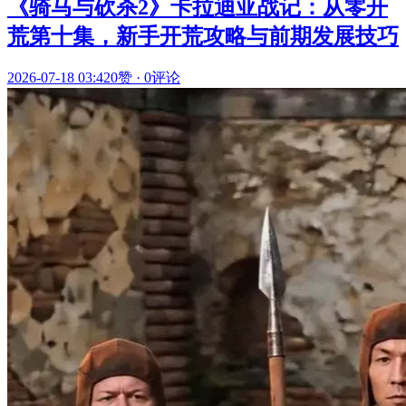
《骑马与砍杀2》卡拉迪亚战记：从零开
荒第十集，新手开荒攻略与前期发展技巧
2026-07-18 03:42
0赞
·
0评论